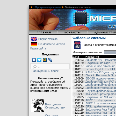
Программирование
Файловые системы
|
|
|
ГЛАВНАЯ
КОНТАКТЫ
АДМИНИСТРИ
Файловые системы
English Version
Die deutsche Version
Работа с библиотеками 
Карта сайта
Фильтр по заголовкам
Поделиться
Дата
Название
241103
Squashfs 4.0 Filesyste
161129
Подключение карт SD 
161127
Упрощенное описание 
161115
Secure Digital Host P
Расширенный поиск
161114
RAM Disk PID для слу
161112
Blackfin Removable Stor
Нашли опечатку?
160909
EE-335: подключение к
Пожалуйста, сообщите об
160908
Драйвер FSD для FAT о
этом - просто выделите
160907
Драйвер файловой сис
ошибочное слово или фразу и
160902
Драйвер интерфейса (
нажмите
Shift Enter
.
160830
Служба файловой сист
151217
Как узнать размер фай
150625
Подключение SD-карт
131120
AVR115: сбор данных с
131119
AVR114: использовани
Блог одного
120120
EFSL: добавление под
Сумасшествия
120119
Библиотека Petit FatFS:
120119
Библиотека Petit FatFS
Светлана,
120119
Библиотека Petit FatFS: 