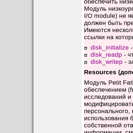
обеспечить низк
Модуль низкоуров
I/O module) не я
должен быть пр
Имеются нескол
ссылки на котор
disk_initialize
-
disk_readp
- ч
disk_writep
- з
Resources (до
Модуль Petit Fa
обеспечением (fr
исследований и 
модифицировать
персонального,
использования б
собственной от
информации, см.