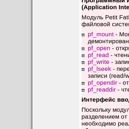
Программный ин
(Application Inte
Модуль Petit Fa
файловой систе
pf_mount
- Mo
демонтировани
pf_open
- отк
pf_read
- чтен
pf_write
- запи
pf_lseek
- пер
записи (read/wr
pf_opendir
- о
pf_readdir
- чт
Интерфейс ввода
Поскольку модул
разделением от 
необходимо реа