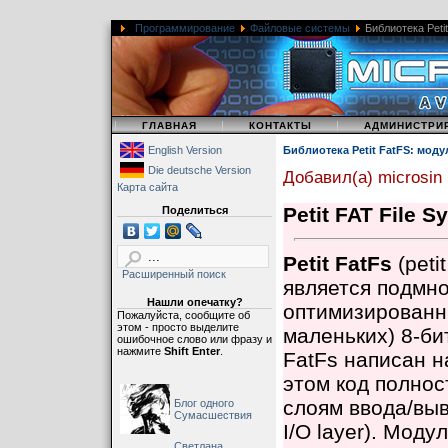
Программирование
Файловые системы
Библиотека Peti
|
|
|
ГЛАВНАЯ
КОНТАКТЫ
АДМИНИСТРИ
English Version
Библиотека Petit FatFS: мод
Die deutsche Version
Добавил(а) microsin
Карта сайта
Petit FAT File 
Поделиться
Petit FatFs
(peti
Расширенный поиск
является подмн
Нашли опечатку?
оптимизированны
Пожалуйста, сообщите об
этом - просто выделите
маленьких) 8-б
ошибочное слово или фразу и
нажмите
Shift Enter
.
FatFs написан н
этом код полнос
слоям ввода/выв
Блог одного
Сумасшествия
I/O layer). Моду
Светлана,