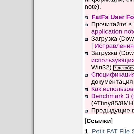
note).
FatFs User F
Прочитайте в
application not
Загрузка (Dow
|
Исправления
Загрузка (Dow
использующих 
Win32)
7 декабр
Спецификация 
документация
Как использо
Benchmark 3 (
(ATtiny85/8MH
Предыдущие 
[
Ссылки
]
1
.
Petit FAT File