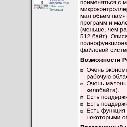
применяться с
видеомонтаж
ВКонтакте
микроконтролле
Телеграм
мал объем памя
программ и мал
(меньше, чем ра
512 байт). Опис
полнофункциона
файловой систем
Возможности Pe
Очень эконом
рабочую облас
Очень маленьк
килобайта).
Есть поддержк
Есть поддержк
Есть функция
некоторыми о