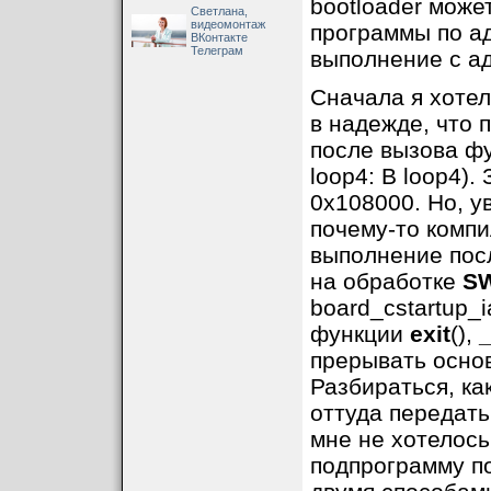
bootloader може
Светлана,
видеомонтаж
программы по ад
ВКонтакте
Телеграм
выполнение с а
Сначала я хотел
в надежде, что 
после вызова фу
loop4: B loop4)
0x108000. Но, ув
почему-то компи
выполнение пос
на обработке
SW
board_cstartup_
функции
exit
(),
_
прерывать основ
Разбираться, ка
оттуда передать
мне не хотелось
подпрограмму п