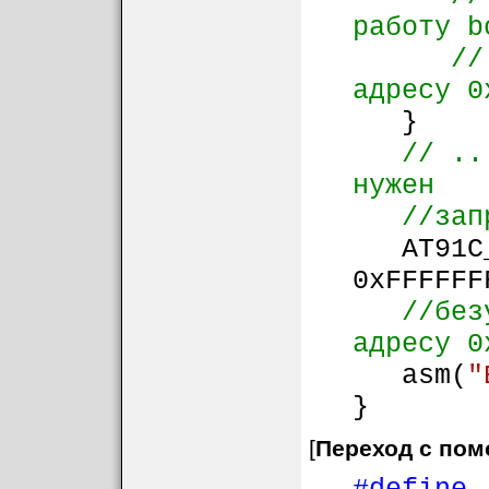
работу b
//
адресу 0
}
// ..
нужен
//зап
AT91C_B
0xFFFFFF
//без
адресу 0
asm(
"
}
[
Переход с пом