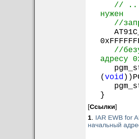
// ..
нужен
//зап
AT91C_B
0xFFFFFF
//без
адресу 0
pgm_sta
(
void
))P
pgm_sta
}
[
Ссылки
]
1
.
IAR EWB for 
начальный адре