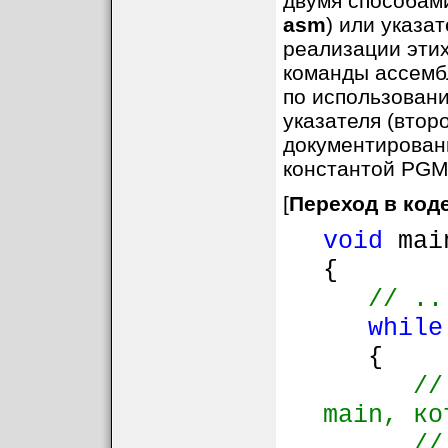
двумя способам
asm
) или указа
реализации эти
команды ассемб
по использован
указателя (втор
документировани
константой PG
[
Переход в код
void
mai
{
// ..
while
{
//
main, ко
//