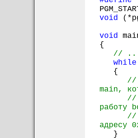
#define
PGM_STAR
void
(*pg
void
mai
{
// ..
while
{
//
main, ко
//
работу b
//
адресу 0
}