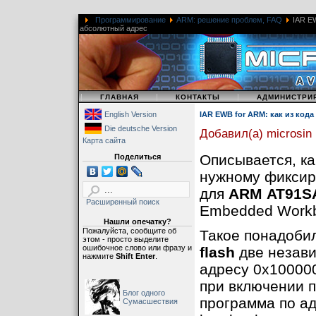
Программирование
ARM: решение проблем, FAQ
IAR EW
абсолютный адрес
|
|
|
ГЛАВНАЯ
КОНТАКТЫ
АДМИНИСТРИ
English Version
IAR EWB for ARM: как из код
Die deutsche Version
Добавил(а) microsin
Карта сайта
Описывается, ка
Поделиться
нужному фиксир
для
ARM
AT91S
Расширенный поиск
Embedded Workbe
Нашли опечатку?
Пожалуйста, сообщите об
Такое понадобил
этом - просто выделите
ошибочное слово или фразу и
flash
две незав
нажмите
Shift Enter
.
адресу 0x100000
при включении п
Блог одного
программа по ад
Сумасшествия