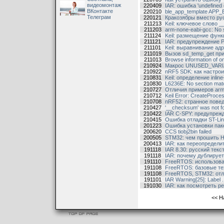
видеомонтаж
220409
IAR: ошибка 'undefined
ВКонтакте
220210
ble_app_template APP
Телеграм
220121
Кракозябры вместо рус
211213
Keil: ключевое слово 
211203
arm-none-eabi-gcc: No su
211124
Keil: размещение функ
211121
IAR: предупреждение 
211101
Keil: выравнивание а
211019
Вызов sd_temp_get при
211013
Browse information of one
210924
Макрос UNUSED_VARI
210922
nRF5 SDK: как настро
210831
Keil: определение inli
210830
L6236E: No section mat
210727
Отличия примеров arm
210712
Keil Error: CreateProces
210708
nRF52: странное пов
210427
'__checksum' was not fou
210422
IAR C-SPY: предупреж
210415
Ошибка отладки ST-Link:
201223
Ошибка установки па
200620
CCS tiobj2bin failed
200505
STM32: чем прошить 
200413
IAR: как переопредели
191118
IAR 8.30: русский текс
191118
IAR: почему дублирует
191110
FreeRTOS: использован
191108
FreeRTOS: базовые те
191108
FreeRTOS, STM32: отл
191101
IAR Warning[25]: Label ..
191030
IAR: как посмотреть 
<<
Н