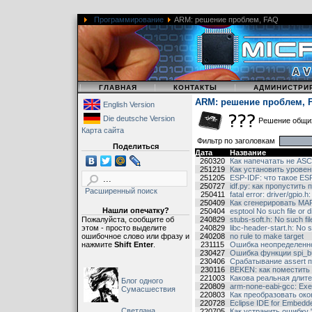
Программирование
ARM: решение проблем, FAQ
|
|
|
ГЛАВНАЯ
КОНТАКТЫ
АДМИНИСТРИ
ARM: решение проблем, 
English Version
Die deutsche Version
Решение общих
Карта сайта
Фильтр по заголовкам
Поделиться
Дата
Название
260320
Как напечатать не ASCI
251219
Как установить уровен
251205
ESP-IDF: что такое E
250727
idf.py: как пропустить
Расширенный поиск
250411
fatal error: driver/gpio.h
250409
Как сгенерировать MAP
Нашли опечатку?
250404
esptool No such file or 
Пожалуйста, сообщите об
240829
stubs-soft.h: No such fil
этом - просто выделите
240829
libc-header-start.h: No s
ошибочное слово или фразу и
240208
no rule to make target
нажмите
Shift Enter
.
231115
Ошибка неопределенной
230427
Ошибка функции spi_bu
230406
Срабатывание assert 
230116
BEKEN: как поместить
221003
Какова реальная длит
Блог одного
220809
arm-none-eabi-gcc: Exe
Сумасшествия
220803
Как преобразовать око
220728
Eclipse IDE for Embed
Светлана,
220705
Как устранить ошибку "