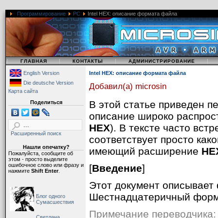
Программирование
PC
Intel HEX: описание формата файла
|
|
|
|
ГЛАВНАЯ
КОНТАКТЫ
АДМИНИСТРИРОВАНИЕ
English Version
Intel HEX: описание формата файла
Die deutsche Version
Добавил(а) microsin
Карта сайта
В этой статье приведен п
Поделиться
описание широко распрос
HEX
). В тексте часто вс
Расширенный поиск
соответствует просто как
Нашли опечатку?
имеющий расширение
HE
Пожалуйста, сообщите об
этом - просто выделите
ошибочное слово или фразу и
[
Введение
]
нажмите
Shift Enter
.
Этот документ описывает 
Шестнадцатеричный форма
Блог одного
Сумасшествия
Примечание переводчика: 
Светлана,