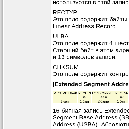
используется в этой запис
RECTYP
Это поле содержит байты 
Linear Address Record.
ULBA
Это поле содержит 4 шест
Старший байт в этом адре
и 13 символов записи.
CHKSUM
Это поле содержит контр
[
Extended Segment Addre
RECORD MARK
RECLEN
LOAD OFFSET
RECTYP
':'
'02'
'0000'
'02'
1 байт
1 байт
2 байта
1 байт
16-битная запись Extende
Segment Base Address (SB
Address (USBA). Абсолют