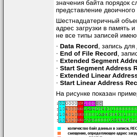
значения байта порядок с
представление двоичного 
Шестнадцатеричный объект
адрес загрузки в память 
не все типы записей имею
·
Data Record
, запись для
·
End of File Record
, запи
·
Extended Segment Addr
·
Start Segment Address 
·
Extended Linear Addres
·
Start Linear Address Re
На рисунке показан прим