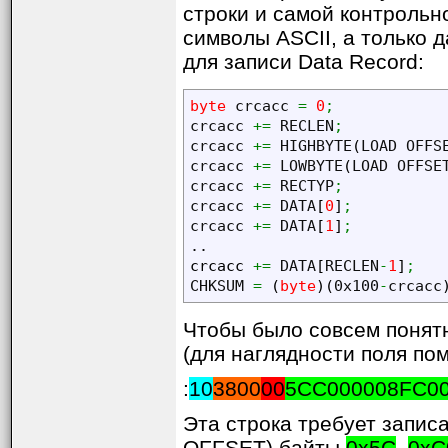
строки и самой контроль
символы ASCII, а только 
для записи Data Record:
byte
 crcacc 
=
0
;
crcacc 
+=
 RECLEN
;
crcacc 
+=
 HIGHBYTE
(
LOAD OFFS
crcacc 
+=
 LOWBYTE
(
LOAD OFFSE
crcacc 
+=
 RECTYP
;
crcacc 
+=
 DATA
[
0
]
;
crcacc 
+=
 DATA
[
1
]
;
crcacc
+=
 DATA
[
RECLEN
-
1
]
;
CHKSUM 
=
(
byte
)
(
0x100
-
crcacc
Чтобы было совсем понят
(для наглядности поля по
:
10
3800
00
5CC000008FC00
Эта строка требует запис
OFFSET) байты
0x5C
,
0xC