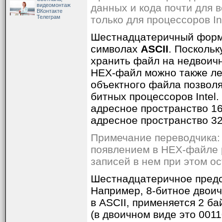
видеомонтаж
данных и кода почти для 
ВКонтакте
Телеграм
только для процессоров Int
Шестнадцатеричный форма
символах
ASCII
. Посколь
хранить файл на недвоично
HEX-файл можно также лег
объектного файла позволя
битных процессоров Intel
адресное пространство 16
адресное пространство 32
Примечание переводчика: 8
появлением в HEX-файле 
записей в нем при этом о
Шестнадцатеричное предс
Например, 8-битное двоич
в ASCII, применяется 2 б
(в двоичном виде это 0011