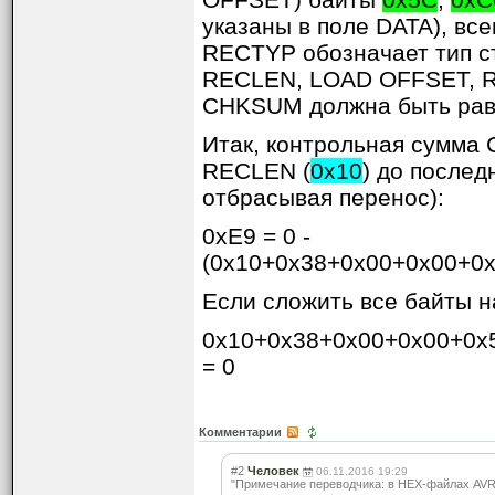
указаны в поле DATA), все
RECTYP обозначает тип ст
RECLEN, LOAD OFFSET, R
CHKSUM должна быть рав
Итак, контрольная сумма 
RECLEN (
0x10
) до послед
отбрасывая перенос):
0xE9 = 0 -
(0x10+0x38+0x00+0x00+0
Если сложить все байты 
0x10+0x38+0x00+0x00+0x
= 0
Комментарии
#2
Человек
06.11.2016 19:29
"Примечание переводчика: в HEX-файлах AVR 