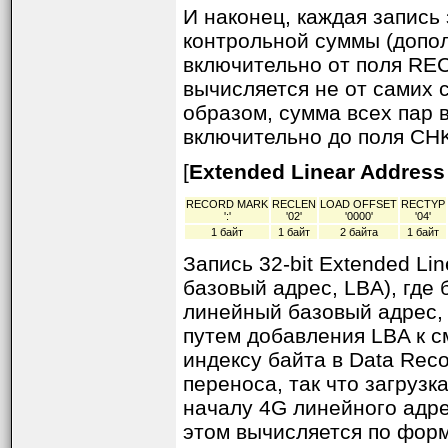
И наконец, каждая запись
контрольной суммы (допол
включительно от поля REC
вычисляется не от самих 
образом, сумма всех пар 
включительно до поля CH
[
Extended Linear Address
RECORD MARK
RECLEN
LOAD OFFSET
RECTYP
':'
'02'
'0000'
'04'
1 байт
1 байт
2 байта
1 байт
Запись 32-bit Extended Li
базовый адрес, LBA), где 
линейный базовый адрес,
путем добавления LBA к 
индексу байта в Data Reco
переноса, так что загруз
началу 4G линейного адре
этом вычисляется по фор