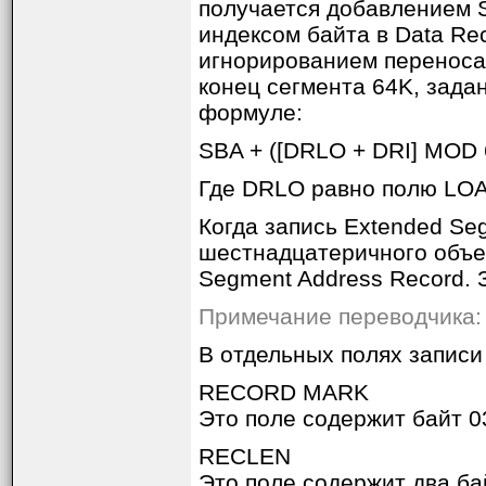
получается добавлением 
индексом байта в Data Rec
игнорированием переноса,
конец сегмента 64K, зада
формуле:
SBA + ([DRLO + DRI] MOD 
Где DRLO равно полю LOAD
Когда запись Extended Se
шестнадцатеричного объек
Segment Address Record. 
Примечание переводчика: 
В отдельных полях запис
RECORD MARK
Это поле содержит байт 0
RECLEN
Это поле содержит два ба