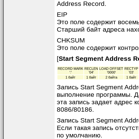
Address Record.
EIP
Это поле содержит восем
Старший байт адреса нахо
CHKSUM
Это поле содержит контр
[
Start Segment Address R
RECORD MARK
RECLEN
LOAD OFFSET
RECTYP
':'
'04'
'0000'
'03'
1 байт
1 байт
2 байта
1 байт
Запись Start Segment Addr
выполнение программы. Да
эта запись задает адрес 
8086/80186.
Запись Start Segment Add
Если такая запись отсутс
по умолчанию.