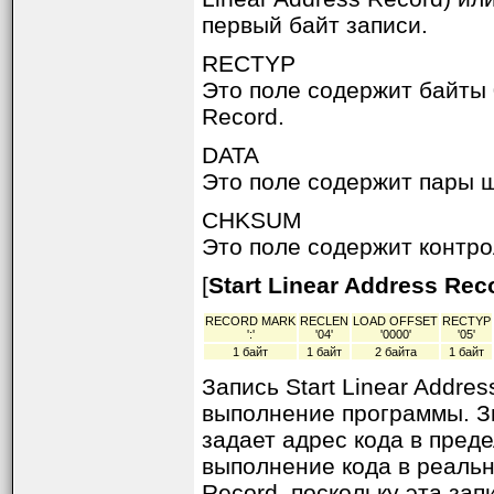
первый байт записи.
RECTYP
Это поле содержит байты 
Record.
DATA
Это поле содержит пары ш
CHKSUM
Это поле содержит контр
[
Start Linear Address Re
RECORD MARK
RECLEN
LOAD OFFSET
RECTYP
':'
'04'
'0000'
'05'
1 байт
1 байт
2 байта
1 байт
Запись Start Linear Addre
выполнение программы. Зн
задает адрес кода в пред
выполнение кода в реальн
Record, поскольку эта зап