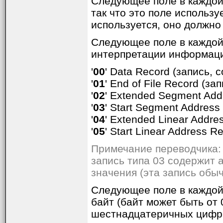
Следующее поле в каждо
так что это поле использу
используется, оно должно
Следующее поле в каждо
интерпретации информации
'
00
' Data Record (запись,
'
01
' End of File Record (
'
02
' Extended Segment Add
'
03
' Start Segment Addres
'
04
' Extended Linear Addr
'
05
' Start Linear Address 
Примечание переводчика: 
запись типа 03 содержит 
значения (эта запись обыч
Следующее поле в каждой
байт (байт может быть от 
шестнадцатеричных цифр.