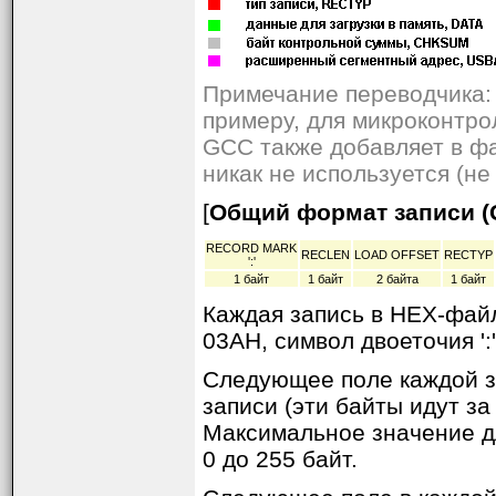
Примечание переводчика: 
примеру, для микроконтр
GCC также добавляет в фа
никак не используется (н
[
Общий формат записи (G
RECORD MARK
RECLEN
LOAD OFFSET
RECTYP
':'
1 байт
1 байт
2 байта
1 байт
Каждая запись в HEX-файл
03AH, символ двоеточия ':'
Следующее поле каждой 
записи (эти байты идут з
Максимальное значение дл
0 до 255 байт.