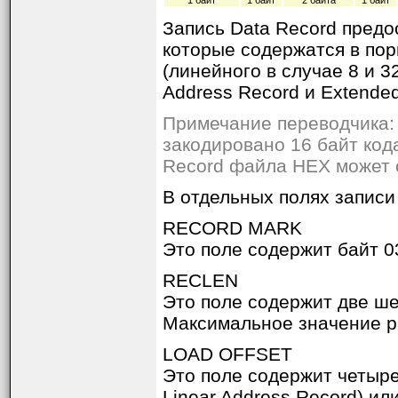
1 байт
1 байт
2 байта
1 байт
Запись Data Record предо
которые содержатся в по
(линейного в случае 8 и 3
Address Record и Extende
Примечание переводчика: 
закодировано 16 байт код
Record файла HEX может 
В отдельных полях запис
RECORD MARK
Это поле содержит байт 0
RECLEN
Это поле содержит две ше
Максимальное значение ра
LOAD OFFSET
Это поле содержит четыр
Linear Address Record) ил