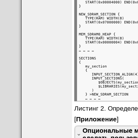
Лучшая компрессия
9
   START(0x00004000) END(0x0
В таблице 2 приведены коды возврат
положительные соответствуют специ
NEW_SDRAM_SECTION {

   TYPE(RAM) WIDTH(8)

Таблица 2. Коды возврата функций биб
   START(0x07000000) END(0x0
Z_OK
0
Z_STREAM_END
1
MEM_SDRAM0_HEAP {

   TYPE(RAM) WIDTH(8)

Z_NEED_DICT
2
   START(0x00000004) END(0x0
Z_ERRNO
(-1)
}

Z_STREAM_ERROR
(-2)
Z_DATA_ERROR
(-3)
SECTIONS

Рис. 4. Главная директория проекта.
{

Z_MEM_ERROR
(-4)
   my_section

Z_BUF_ERROR
(-5)
   {

      INPUT_SECTION_ALIGN(4)
Z_VERSION_ERROR
(-6)
      INPUT_SECTIONS(

         $OBJECTS(my_section
Примечание: подробно про уровни сжат
         $LIBRARIES(my_secti
      )

   } >NEW_SDRAM_SECTION

Листинг 2. Определе
[
Приложение
]
Опциональные м
сделать пользов