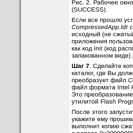
Рис. 2. Рабочее окн
(SUCCESS).
Если все прошло ус
CompressedApp.ldr
с
исходный (не сжатый)
приложения пользов
как код Init (код ра
запакованном виде).
Шаг 7
. Сделайте к
каталог, где Вы долж
преобразует файл
C
файл формата Intel 
Это преобразование
утилитой Flash Prog
После этого запусти
укажите ему проши
выполнит копию сжат