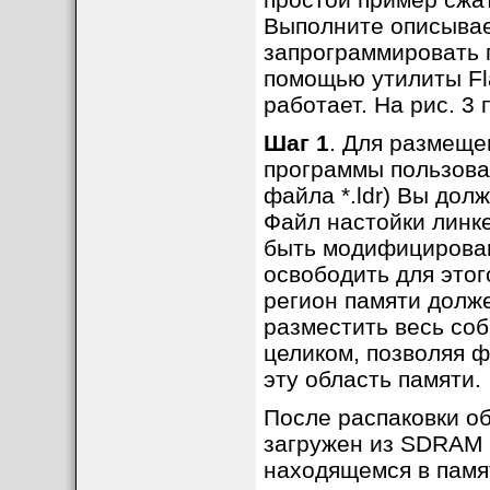
Выполните описывае
запрограммировать
помощью утилиты Fla
работает. На рис. 3
Шаг 1
. Для размеще
программы пользоват
файла *.ldr) Вы дол
Файл настойки линк
быть модифицирован
освободить для это
регион памяти долж
разместить весь со
целиком, позволяя ф
эту область памяти.
После распаковки о
загружен из SDRAM 
находящемся в памя