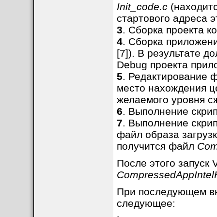
Init_code.c
(находитс
стартового адреса э
3
. Сборка проекта ко
4
. Сборка приложени
[7]). В результате 
Debug проекта прил
5
. Редактирование 
место нахождения це
желаемого уровня с
6
. Выполнение скри
7
. Выполнение скри
файл образа загрузк
получится файл
Com
После этого запуск 
CompressedAppIntelH
При последующем вк
следующее: