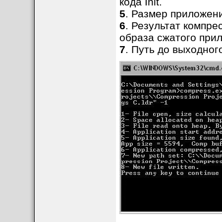
кода Init.
5
. Размер приложен
6
. Результат компре
образа сжатого при
7
. Путь до выходног