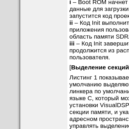
i
– Boot ROM начнет з
данные для загрузки
запустится код проек
ii
– Код Init выполн
приложения пользов
область памяти SD
iii
– Код Init заверши
продолжится из рас
пользователя.
[
Выделение секций
Листинг 1 показыва
умолчанию выделяю
линкера по умолчани
языке C, который мо
установки VisualDS
секции памяти, и ук
адресном пространс
управлять выделение