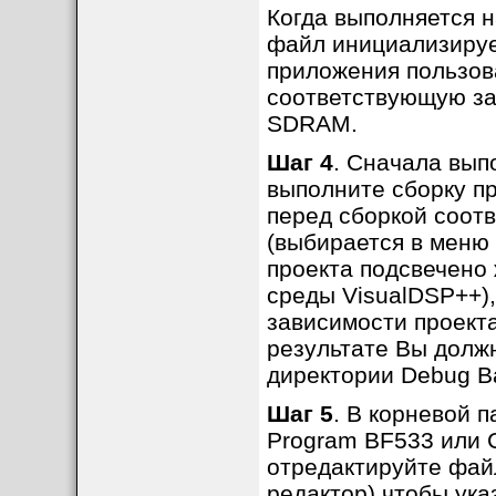
Когда выполняется н
файл инициализируе
приложения пользова
соответствующую за
SDRAM.
Шаг 4
. Сначала выпо
выполните сборку пр
перед сборкой соот
(выбирается в меню P
проекта подсвечено
среды VisualDSP++)
зависимости проекта 
результате Вы должн
директории Debug В
Шаг 5
. В корневой п
Program BF533 или C
отредактируйте фа
редактор) чтобы ука