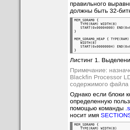
правильного выравн
должны быть 32-бит
MEM_SDRAM0 {

   TYPE(RAM) WIDTH(8)

   START(0x00004000) END(0x0
MEM_SDRAM0_HEAP { TYPE(RAM)

   WIDTH(8)

   START(0x00000004) END(0x0
Листинг 1. Выделени
Вы можете вручную отредактировать 
параметры, которые могут потребоват
Примечание: назначе
Папка Application
(приложение пользо
Blackfin Processor L
на свое собственное приложение.
содержимого файла L
Папка Init
(приложение инициализации
Lite, то измените секции линкера по
измените файл Init\adsp-BF533_C.ldf).
Однако если блоки 
Могут быть применены различные уров
Init_code.c
. Установите поле
UNCOM
определенную польз
коды, сигнализирующие об успехе оп
будет записывать распакованные да
[7]).
помощью команды
.
Compress.bat
. Может быть изменен 
Таблица 1. Уровни компрессии.
компрессии.
носит имя
SECTION
IntelHex.bat
. Если необходимо, то мо
Лучшая скорость
1
MEM_SDRAM0 {

Компрессия по умолчанию
(-1)
   TYPE(RAM) WIDTH(8)
