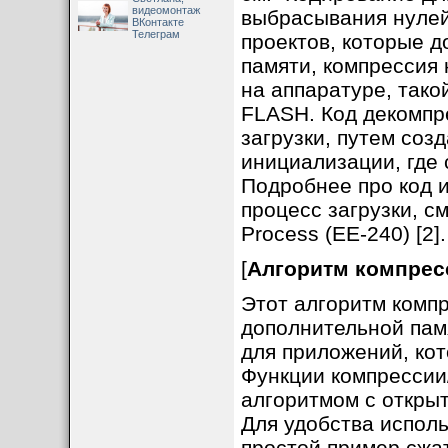
видеомонтаж
выбрасывания нулей
ВКонтакте
Телеграм
проектов, которые 
памяти, компрессия
на аппаратуре, тако
FLASH. Код декомпр
загрузки, путем соз
инициализации, где
Подробнее про код и
процесс загрузки, с
Process (EE-240) [2].
[
Алгоритм компрес
Этот алгоритм комп
дополнительной памя
для приложений, ко
Функции компрессии
алгоритмом с открыт
Для удобства исполь
простой пример сжат