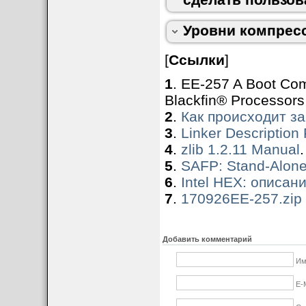
Уровни компресс
[
Ссылки
]
1
. EE-257 A Boot Co
Blackfin® Processors
2
.
Как происходит за
3
.
Linker Description 
4
.
zlib 1.2.11 Manual
.
5
.
SAFP: Stand-Alon
6
.
Intel HEX: описа
7
.
170926EE-257.zip
Добавить комментарий
Им
E-