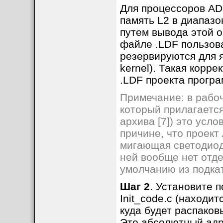
Для процессоров AD
память L2 в диапаз
путем вывода этой о
файле .LDF пользов
резервируются для я
kernel). Такая корр
.LDF проекта прогр
Примечание: в рабо
который прилагается 
архива [7]) это усл
причине, что проект
мигающая светодио
ней вообще нет отд
умолчанию из подкат
Шаг 2
. Установите 
Init_code.c (находит
куда будет распако
Это абсолютный адре