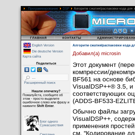
Программирование
DSP
Алгоритм сжатия/распаковки кода для за
|
|
|
ГЛАВНАЯ
КОНТАКТЫ
АДМИНИСТРИРОВАН
English Version
Алгоритм сжатия/распаковки кода для
Die deutsche Version
Добавил(а) microsin
Карта сайта
Этот документ (пер
Поделиться
компрессии/декомпр
BF561 на основе би
Расширенный поиск
VisualDSP++® 3.5, и
Нашли опечатку?
соответствующих оц
Пожалуйста, сообщите об
этом - просто выделите
(ADDS-BF533-EZLITE,
ошибочное слово или фразу и
нажмите
Shift Enter
.
Обычно файлы загрузч
VisualDSP++, содер
Блог одного
применения простейш
Сумасшествия
см. "Кодирование дл
Светлана,