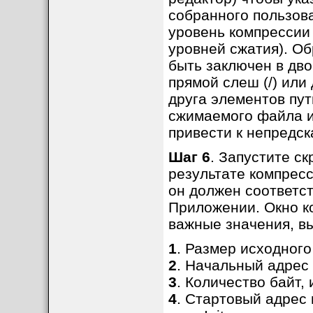
собранного пользов
уровень компрессии 
уровней сжатия). О
быть заключен в дво
прямой слеш (/) или 
друга элементов пут
сжимаемого файла и
привести к непредс
Шаг 6
. Запустите с
результате компресси
он должен соответст
Приложении. Окно ко
важные значения, в
1
. Размер исходного
2
. Начальный адрес
3
. Количество байт,
4
. Стартовый адрес