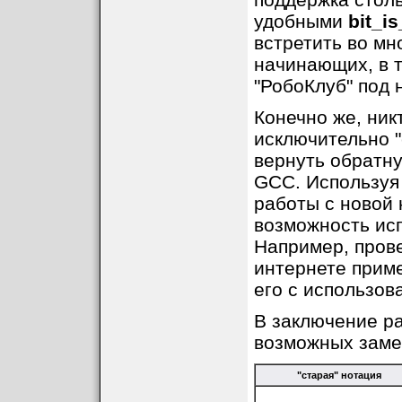
удобными
bit_is
встретить во м
начинающих, в т
"РобоКлуб" под 
Конечно же, ник
исключительно 
вернуть обратн
GCC. Используя
работы с новой 
возможность ис
Например, прове
интернете прим
его с использов
В заключение р
возможных заме
"старая" нотация