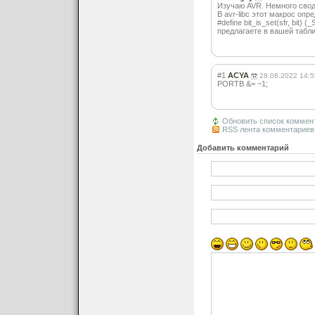
Изучаю AVR. Немного своди
В avr-libc этот макрос опре
#define bit_is_set(sfr, bit
предлагаете в вашей табли
#1
ACYA
28.08.2022 14:5
PORTB &= ~1;
Обновить список коммен
RSS лента комментариев 
Добавить комментарий