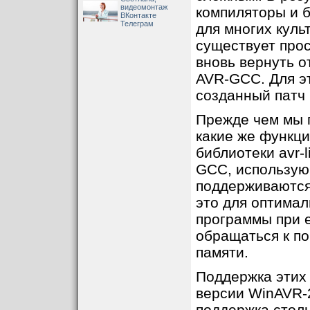
видеомонтаж
компиляторы и 
ВКонтакте
Телеграм
для многих куль
существует про
вновь вернуть о
AVR-GCC. Для э
созданный патч [
Прежде чем мы 
какие же функци
библиотеки avr-
GCC, использую
поддерживаютс
это для оптимал
программы при е
обращаться к пор
памяти.
Поддержка этих 
версии WinAVR-2
поддержка стол