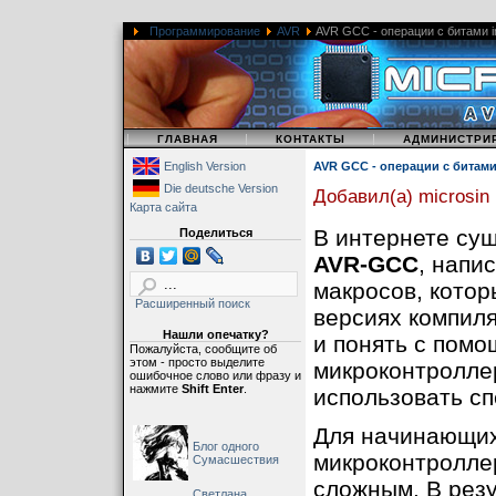
Программирование
AVR
AVR GCC - операции с битами inp, 
|
|
|
ГЛАВНАЯ
КОНТАКТЫ
АДМИНИСТРИ
English Version
AVR GCC - операции с битами inp
Die deutsche Version
Добавил(а) microsin
Карта сайта
В интернете су
Поделиться
AVR-GCC
, напи
макросов, кото
Расширенный поиск
версиях компил
Нашли опечатку?
и понять с помо
Пожалуйста, сообщите об
этом - просто выделите
микроконтролле
ошибочное слово или фразу и
нажмите
Shift Enter
.
использовать с
Для начинающих
Блог одного
микроконтролле
Сумасшествия
сложным. В резу
Светлана,