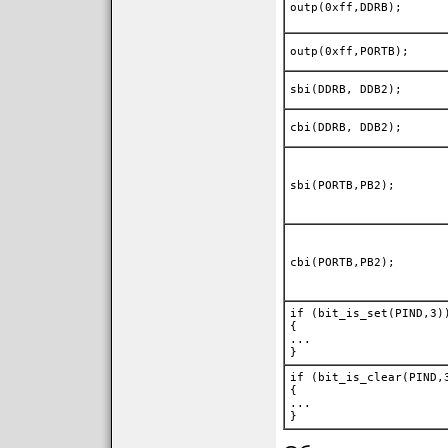
outp(0xff,DDRB);
outp(0xff,PORTB);
sbi(DDRB, DDB2);
cbi(DDRB, DDB2);
sbi(PORTB,PB2);
cbi(PORTB,PB2);
if (bit_is_set(PIND,3)
{
...
}
if (bit_is_clear(PIND,
{
...
}