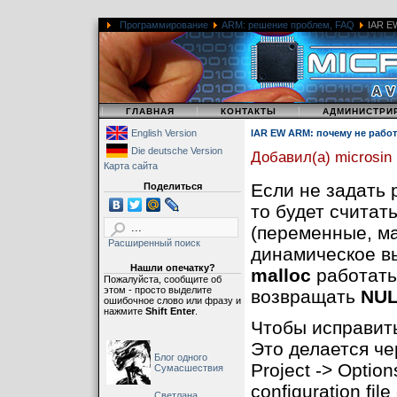
Программирование
ARM: решение проблем, FAQ
IAR EW
|
|
|
ГЛАВНАЯ
КОНТАКТЫ
АДМИНИСТРИ
English Version
IAR EW ARM: почему не работ
Die deutsche Version
Добавил(а) microsin
Карта сайта
Если не задать 
Поделиться
то будет считат
(переменные, ма
Расширенный поиск
динамическое в
Нашли опечатку?
malloc
работать 
Пожалуйста, сообщите об
этом - просто выделите
возвращать
NU
ошибочное слово или фразу и
нажмите
Shift Enter
.
Чтобы исправить
Это делается че
Блог одного
Project -> Option
Сумасшествия
configuration fil
Светлана,