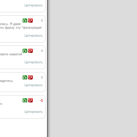
Цитировать
0
илась. Я даже
хоть фразу эту "фильтрация
Цитировать
0
ержите нажатой
Цитировать
0
ождетесь.
Цитировать
-1
то
Цитировать