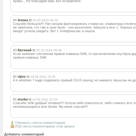
буквы... Но благодаря вам, всё исправлено.
#4
Алена
25.03.2015 00:29
Спасибо большое!!! Уже начала фантазировать о вирусах, клавиатура отключ
не заметила, что там в окне было - оно выскочило, пикнуло и все:-(. Хорошо 
ввода" успела увидеть. Вот с телефона вас и нашла.
#3
Евгений
25.10.2014 09:39
Если залипает системная правая клавиша Shift, то при включении ноутбука д
правую клавишу Shift.
#2
vlpro
18.09.2011 15:32
А в windows 7 надо подержать правый Ctrl 8 секунд, но никакого звука вы не д
#1
murka
14.03.2011 21:53
Спасибо тебе добрый человек!!!! Хотела либо повеситься, либо сломать все э
неповинующееся мне более. Вы меня спасли!!!!
Обновить список комментариев
RSS лента комментариев этой записи
Добавить комментарий