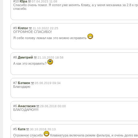
#10
Юра
07.04.2023 11:08
Спасибо очень помог. Я хотел уже менять Клаву, а у меня механика за 2.8 к гр
спасибо.
#9
Kretor
11.10.2022 22:25
ОГРОМНОЕ СПАСИБО!
Я себе голову ломал как это можно исправить
#8
Дмитрий
21.10.2020 18:58
А как это исправить?
#7
Бэтмен
05.06.2019 09:34
Благодарю
#6
Анастасия
29.06.2018 00:00
БЛАГОДАРЮ!!!!!
#5
Катя
30.10.2016 20:13
Огромное спасибо
Клавиатура включила режим фильтра, и очень долго в