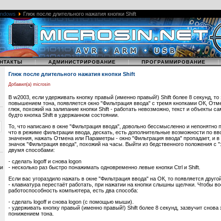
indows
Глюк после длительного нажатия кнопки Shift
|
|
НТАКТЫ
АДМИНИСТРИРОВАНИЕ
ПРОГРАММИРОВАНИЕ
Глюк после длительного нажатия кнопки Shift
Добавил(а) microsin
В w2003, если удерживать кнопку правый (именно правый!) Shift более 8 секунд, то
повышением тона, появляется окно "Фильтрация ввода" с тремя кнопками ОК, Отм
глюк, похожий на залипание кнопки Shift - работать невозможно, текст и объекты с
будто кнопка Shift в удержанном состоянии.
То, что написано в окне "Фильтрация ввода", довольно бессмысленно и непонятно 
что в режиме фильтрации ввода, дескать, есть дополнительные возможности по вв
значения, нажать Отмена или Параметры - окно "Фильтрация ввода" пропадает, и в
значок "Фильтрация ввода", похожий на часы. Выйти из бедственного положения c "
двумя способами:
- сделать logoff и снова logon
 и
- несколько раз быстро понажимать одновременно левые кнопки Ctrl и Shift.
Если вас угораздило нажать в окне "Фильтрация ввода" на ОК, то появляется друго
- клавиатура перестаёт работать, при нажатии на кнопки слышны щелчки. Чтобы в
работоспособность компьютера, есть два способа:
- сделать logoff и снова logon (с помощью мыши).
- удерживать кнопку правый (именно правый!) Shift более 8 секунд, зазвучит снова
понижением тона.