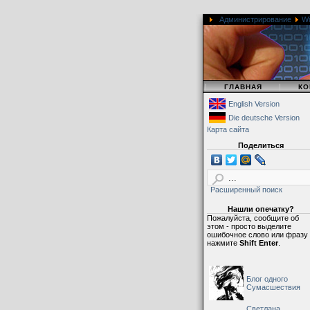
Администрирование
W
|
|
ГЛАВНАЯ
КО
English Version
Die deutsche Version
Карта сайта
Поделиться
Расширенный поиск
Нашли опечатку?
Пожалуйста, сообщите об
этом - просто выделите
ошибочное слово или фразу
нажмите
Shift Enter
.
Блог одного
Сумасшествия
Светлана,