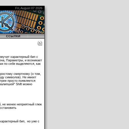
Fri, August 07 2026
|
|
ССЫЛКИ
 звучит характерный бип с
ена, Параметры, и возникает
ами по себе выделяются, как
простому смертному (о том,
оду символов). Не имеет
 трее просто появляется
залипшей" Shift можно
й, не менее неприятный глюк
осстановить
 характерный бип, но уже с