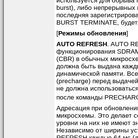
используется для обрыва 
burst), либо непрерывных 
последняя зарегистриров
BURST TERMINATE, будет
[
Режимы обновления
]
AUTO REFRESH
. AUTO R
функционирования SDRAM
(CBR) в обычных микросхе
должна быть выдана кажды
динамической памяти. Вс
(precharge) перед выда
не должна использоваться
после команды PRECHARGE,
Адресация при обновлени
микросхемы. Это делает с
уровни на них не имеют 
Независимо от ширины ус
REFRESH каждые 64 мс (для