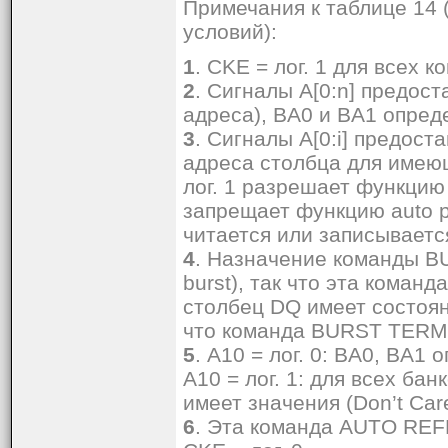
Примечания к таблице 14 
условий):
1
. CKE = лог. 1 для всех
2
. Сигналы A[0:n] предос
адреса), BA0 и BA1 опред
3
. Сигналы A[0:i] предост
адреса столбца для имею
лог. 1 разрешает функцию a
запрещает функцию auto p
читается или записываетс
4
. Назначение команды B
burst), так что эта коман
столбец DQ имеет состояни
что команда BURST TERMI
5
. A10 = лог. 0: BA0, BA1
A10 = лог. 1: для всех ба
имеет значения (Don’t Care
6
. Эта команда AUTO REF