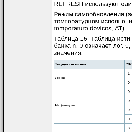
REFRESH используют один 
Режим самообновления (se
температурном исполнени
temperature devices, AT).
Таблица 15. Таблица исти
банка n. 0 означает лог. 0
значения.
Текущее состояние
CS#
1
Любое
0
0
0
Idle (ожидание)
0
0
0