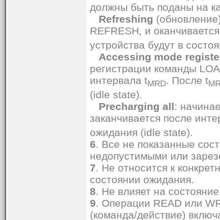
должны быть поданы на к
Refreshing
(обновление)
REFRESH, и оканчивается 
устройства будут в состоян
Accessing mode registe
регистрации команды LO
интервала t
. После t
MRD
M
(idle state).
Precharging all
: начина
заканчивается после инте
ожидания (idle state).
6
. Все не показанные сос
недопустимыми или заре
7
. Не относится к конкрет
состоянии ожидания.
8
. Не влияет на состояние
9
. Операции READ или WR
(команда/действие) вклю