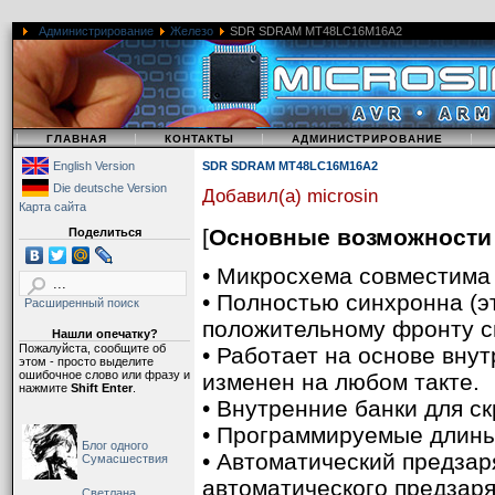
Администрирование
Железо
SDR SDRAM MT48LC16M16A2
|
|
|
|
ГЛАВНАЯ
КОНТАКТЫ
АДМИНИСТРИРОВАНИЕ
English Version
SDR SDRAM MT48LC16M16A2
Die deutsche Version
Добавил(а) microsin
Карта сайта
[
Основные возможности
Поделиться
• Микросхема совместима
• Полностью синхронна (э
Расширенный поиск
Базовым элементом хран
положительному фронту си
Нашли опечатку?
конденсатор. Конденсато
Пожалуйста, сообщите об
• Работает на основе вну
этом - просто выделите
себе заряд электричеств
ошибочное слово или фразу и
изменен на любом такте.
нажмите
Shift Enter
.
емкость, воздушный шари
• Внутренние банки для ск
газом, мы можем заполни
• Программируемые длины п
Блог одного
[3]).
• Автоматический предзар
Сумасшествия
автоматического предзар
Базовая ячейка памяти D
Светлана,