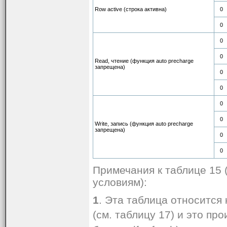
Row active (строка активна)
0
0
0
0
Read, чтение (функция auto precharge
запрещена)
0
0
0
0
Write, запись (функция auto precharge
запрещена)
0
0
Примечания к таблице 15 (
условиям):
1
. Эта таблица относится 
(см. таблицу 17) и это пр