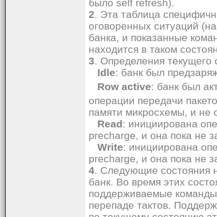
было self refresh).
2
. Эта таблица специфичн
оговоренных ситуаций (на
банка, и показанные коман
находится в таком состоя
3
. Определения текущего 
Idle
: банк был предзаря
Row active
: банк был ак
операции передачи пакетов
памяти микросхемы, и не 
Read
: инициирована опе
precharge, и она пока не 
Write
: инициирована опе
precharge, и она пока не 
4
. Следующие состояния 
банк. Во время этих сос
поддерживаемые команды 
перепаде тактов. Поддер
по текущему состоянию эт