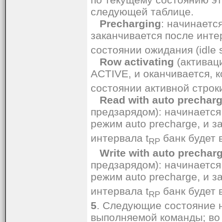
следующей таблице.
Precharging
: начинает
заканчивается после инте
состоянии ожидания (idle s
Row activating
(активаци
ACTIVE, и оканчивается, к
состоянии активной строки 
Read with auto prechar
предзарядом): начинается
режим auto precharge, и з
интервала t
банк будет в
RP
Write with auto prechar
предзарядом): начинается
режим auto precharge, и з
интервала t
банк будет в
RP
5
. Следующие состояние 
выполняемой команды; во