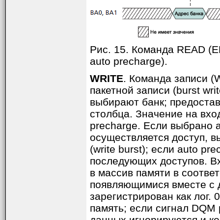
Рис. 15. Команда READ (E
auto precharge).
WRITE
. Команда записи (
пакетной записи (burst wr
выбирают банк; предоста
столбца. Значение на вхо
precharge. Если выбрано a
осуществляется доступ, в
(write burst); если auto p
последующих доступов. В
в массив памяти в соотве
появляющимися вместе с 
зарегистрирован как лог.
память; если сигнал DQM 
данных игнорируются и ко