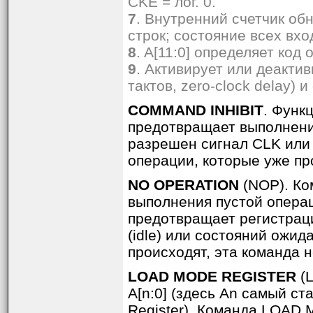
CKE = лог. 0.
7
. Внутренний счетчик обн
строк; состояние всех вхо
8
. A[11:0] определяет код
9
. Активирует или деакти
тактов, zero-clock delay) 
COMMAND INHIBIT
. Функ
предотвращает выполнение
разрешен сигнал CLK или 
операции, которые уже пр
NO OPERATION
(NOP). К
выполнения пустой операц
предотвращает регистрац
(idle) или состояний ожида
происходят, эта команда н
LOAD MODE REGISTER
(L
A[n:0] (здесь An самый с
Register). Команда LOAD