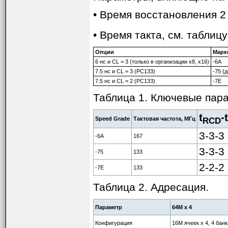
Когда Вы записываете д
• Время восстановления 2 т
соответствует лог. 1 ин
соответствует лог. 0.
• Время такта, см. таблицу
Когда Вы считываете да
Опции
Марк
с помощью специальной 
6 нс и CL = 3 (только в организации x8, x16)
-6A
7.5 нс и CL = 3 (PC133)
ячейки (sense amplifier)
-75 (
7.5 нс и CL = 2 (PC133)
-7E
конденсаторе, то он вывед
Таблица 1. Ключевые пар
Здесь есть 2 основные 
дизайне DRAM. Во-первых
t
-t
Speed Grade
Тактовая частота, МГц
RCD
утечке заряда. Это означ
3-3-3
-6A
167
находящейся в ячейках 
3-3-3
данных из DRAM, то соо
-75
133
не может считаться дале
2-2-2
-7E
133
данные сразу же должны 
Таблица 2. Адресация.
процесс называется пред
логично это назвать пос
Параметр
64M x 4
буквально.
Конфигурация
16M ячеек x 4, 4 банк