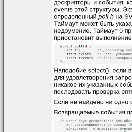
дескрипторы и события, к
events этой структуры. Э
определенный
poll.h
на SV
Таймаут может быть указа
недоумение. Таймаут 0 при
приостановит выполнение 
struct
pollfd
 {
int
 fd;        
/* Дескриптор фа
short
 events;  
/* Здесь указыва
short
 revents; 
/* Здесь возвращ
   };
Наподобие select(), если
для удовлетворения запро
никакое их указанных со
последовать проверка errn
Если не найдено ни одно 
Возвращаемые события пр
/* Опрос двух дескрипторов для обыч
      или высокоприоритетных данных (H
      обнаружено, то вызывается функци