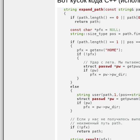
Вот кусок кода C++ (испо
string
expand_path
(
const
string
& p
   {

if
 (path.length() == 
0
 || path[
return
 path;

const
char
 *pfx = 
NULL
;

string
::size_type pos = path.fi
if
 (path.length() == 
1
 || pos =
      {

         pfx = getenv(
"HOME"
);

if
 (!pfx)

         {

// Удар с лета. Мы пытаем
struct
passwd
 *
pw
 =
 getpwu
if
 (pw)

               pfx = pw->pw_dir;

         }

      }

else
      {

string
 user(path,
1
,(pos==
str
struct
passwd
 *
pw
 =
 getpwnam(
if
 (pw)

            pfx = pw->pw_dir;

      }

// Если у нас не получилось вып
// неизменный путь path.
if
 (!pfx)

return
 path;

string
result
(pfx)
;
