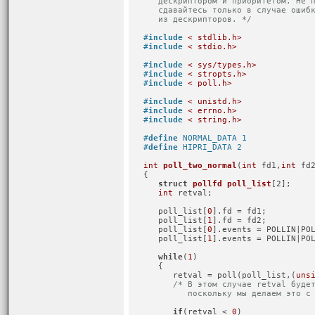
      дескриптором и приоритетом. Не п
      сдавайтесь только в случае ошибк
      из дескрипторов. */
#
include
< stdlib.h>
#
include
< stdio.h>
#
include
< sys/types.h>
#
include
< stropts.h>
#
include
< poll.h>
#
include
< unistd.h>
#
include
< errno.h>
#
include
< string.h>
#
define
 NORMAL_DATA 1
#
define
 HIPRI_DATA 2
int
poll_two_normal
(
int
 fd1,
int
 fd
   {

struct
pollfd
poll_list
[2];
int
 retval;

      poll_list[
0
].fd = fd1;

      poll_list[
1
].fd = fd2;

      poll_list[
0
].events = POLLIN|POL
      poll_list[
1
].events = POLLIN|POL
while
(
1
)

      {

         retval = poll(poll_list,(
uns
/* В этом случае retval будет
            поскольку мы делаем это с
if
(retval < 
0
)
