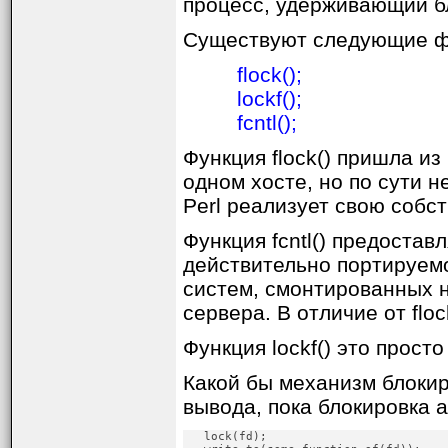
процесс, удерживающий бл
Существуют следующие фу
flock();
lockf();
fcntl();
Функция flock() пришла из
одном хосте, но по сути 
Perl реализует свою собс
Функция fcntl() предоста
действительно портируем
систем, смонтированных на
сервера. В отличие от floc
Функция lockf() это прос
Какой бы механизм блокир
вывода, пока блокировка а
   lock(fd);
