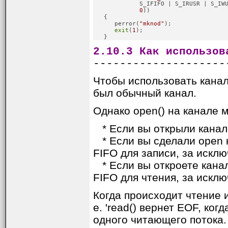
             S_IFIFO | S_IRUSR | S_IWU
0
))

   {

      perror(
"mknod"
);

exit
(
1
);

   }
2.10.3 Как использов
--------------------
Чтобы использовать канал,
был обычный канал.
Однако open() на канале 
* Если вы открыли канал 
* Если вы сделали open н
FIFO для записи, за искл
* Если вы откроете канал
FIFO для чтения, за искл
Когда происходит чтение и
е. 'read() вернет EOF, ко
одного читающего потока.