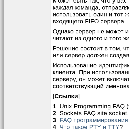
Может быть так, что у ва
каждая команда, отправля
использовать один и тот 
входящего FIFO сервера.
Однако сервер не может и
читают из одного и того ж
Решение состоит в том, ч
или сервер должен создав
Использование идентифика
клиента. При использован
серверу, он может включа
соответствующий именова
[
Ссылки
]
1
. Unix Programming FAQ (v
2
. Sockets FAQ site:socket.
3
.
FAQ программирования 
4
.
Что такое PTY и TTY
?