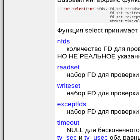
int
select
(
int
 nfds, fd_set *readse
                        fd_set *writes
                        fd_set *except
struct
 timeva
Функция select принимае
nfds
количество FD для прове
НО НЕ РЕАЛЬНОЕ указанн
readset
набор FD для проверки 
writeset
набор FD для проверки 
exceptfds
набор FD для проверки н
timeout
NULL для бесконечного т
tv_sec
и
tv_usec
оба равны