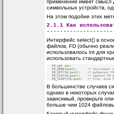
применение имеет смысл дл
символьных устройств, од
На этом подобие этих мето
2.1.1 Как использова
--------------------
Интерфейс select() в осн
файлов, FD (обычно реали
использовалось int для х
использовать стандартные
   fd_set 
set
;

   FD_ZERO(&
set
);      
/* опустошает 
   FD_SET(fd,&
set
);    
/* добавляет F
   FD_CLR(fd,&
set
);    
/* удаляет FD 
   FD_ISSET(fd,&
set
)   
/* true, если 
В большинстве случаев си
однако в некоторых случ
зависимый, проверьте опи
больше чем 1024 файловых
Базовый интерфейс функци