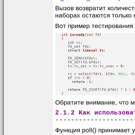
Вызов возвратит количест
наборах остаются только 
Вот пример тестирования 
int
isready
(
int
 fd)
   {

int
 rc;

      fd_set fds;

struct
timeval
tv
;
      FD_ZERO(&fds);

      FD_SET(fd,&fds);

      tv.tv_sec = tv.tv_usec = 
0
;

      rc = select(fd+
1
, &fds, 
NULL
, 
N
if
 (rc < 
0
)

return
-1
;

return
 FD_ISSET(fd,&fds) ? 
1
 : 
   }
Обратите внимание, что м
2.1.2 Как использова
--------------------
Функция poll() принимает