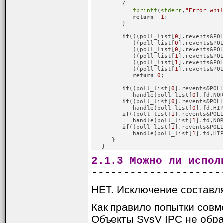
         {

fprintf
(
stderr
,
"Error whi
return
-1
;

         }

if
(((poll_list[
0
].revents&POL
            ((poll_list[
0
].revents&POL
            ((poll_list[
0
].revents&POL
            ((poll_list[
1
].revents&POL
            ((poll_list[
1
].revents&POL
            ((poll_list[
1
].revents&POL
return
0
;

if
((poll_list[
0
].revents&POLL
            handle(poll_list[
0
].fd,NOR
if
((poll_list[
0
].revents&POLL
            handle(poll_list[
0
].fd,HIP
if
((poll_list[
1
].revents&POLL
            handle(poll_list[
1
].fd,NOR
if
((poll_list[
1
].revents&POLL
            handle(poll_list[
1
].fd,HIP
      }

   }
2.1.3 Можно ли испол
--------------------
НЕТ. Исключение составля
Как правило попытки совм
Объекты SysV IPC не обраб