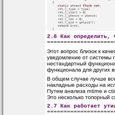
   {

static
struct
flock
ret
;
      ret.l_type = type;

      ret.l_start = 
0
;

      ret.l_whence = whence;

      ret.l_len = 
0
;

      ret.l_pid = getpid();

return
 &ret;

   }
2.6 Как определить, 
====================
Этот вопрос близок к каче
уведомление от системы п
нестандартный функционал
функционала для других в
В общем случае лучше все
накладные расходы на испо
Путем анализа mtime и ct
Это несколько топорный с
2.7 Как работает ути
====================