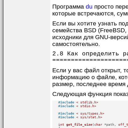
Программа
du
просто пере
которые встречаются, сум
Если вы хотите узнать по
семейства BSD (FreeBSD, 
исходники для GNU-версий
самостоятельно.
2.8 Как определить р
====================
Если у вас файл открыт, 
информацию о файле, кото
размер, последнее время 
Следующая функция показы
#
include
< stdlib.h>
#
include
< stdio.h>
#
include
< sys/types.h>
#
include
< sys/stat.h>
int
get_file_size
(
char
 *path, 
off_