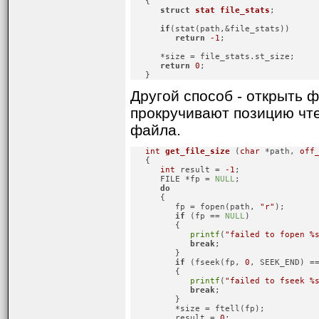
   {

struct
stat
file_stats
;
if
(stat(path,&file_stats))

return
-1
;

      *size = file_stats.st_size;

return
0
;

   }
Другой способ - открыть 
прокручивают позицию чт
файла.
int
get_file_size
(
char
 *path, 
off
   {

int
 result = 
-1
;

      FILE *fp = 
NULL
;

do
      {

         fp = fopen(path, 
"r"
);

if
 (fp == 
NULL
)

         {

printf
(
"failed to fopen %
break
;

         }

if
 (fseek(fp, 
0
, SEEK_END) =
         {

printf
(
"failed to fseek %
break
;

         }

         *size = ftell(fp);

         result = 
0
;
