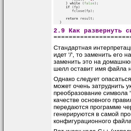
      } 
while
 (
false
);

if
 (fp)

         fclose(fp);

return
 result;

2.9 Как развернуть с
====================
Стандартная интерпретаци
идет '/', то заменить его
заменить это на домашнюю
шелл оставит имя файла 
Однако следует опасаться
может очень затруднить у
преобразование символа '
качестве основного прави
передаются программе чер
генерируются в самой про
конфигурационного файла