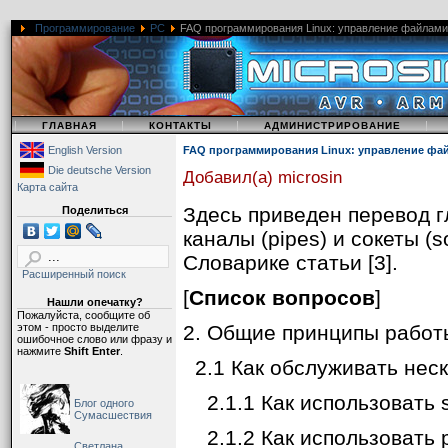
Программирование
PC
FAQ программирования Linux: управление файлами
|
|
|
|
ГЛАВНАЯ
КОНТАКТЫ
АДМИНИСТРИРОВАНИЕ
English Version
FAQ программирования Linux: управление фа
Die deutsche Version
Добавил(а) microsin
Карта сайта
Здесь приведен перевод г
Поделиться
каналы (pipes) и сокеты (
Словарике статьи [3].
Расширенный поиск
[
Список вопросов
]
Нашли опечатку?
Пожалуйста, сообщите об
этом - просто выделите
2. Общие принципы работы
ошибочное слово или фразу и
нажмите
Shift Enter
.
2.1 Как обслуживать нес
2.1.1 Как использовать s
Блог одного
Сумасшествия
2.1.2 Как использовать po
Светлана,