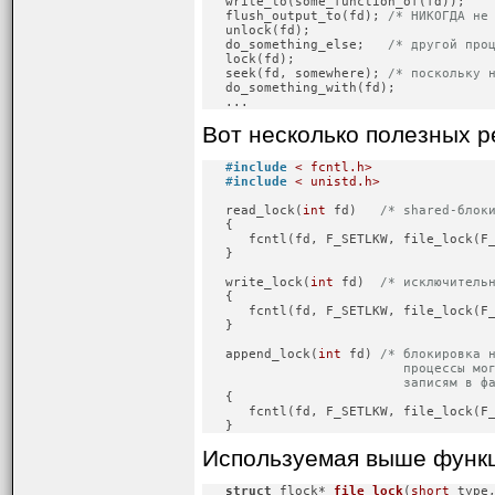
   write_to(some_function_of(fd));

   flush_output_to(fd); 
/* НИКОГДА не
   unlock(fd);

   do_something_else;   
/* другой про
   lock(fd);

   seek(fd, somewhere); 
/* поскольку 
   do_something_with(fd);

   ...
Вот несколько полезных р
#
include
< fcntl.h>
#
include
< unistd.h>
   read_lock(
int
 fd)   
/* shared-блок
   {

      fcntl(fd, F_SETLKW, file_lock(F_
   }

   write_lock(
int
 fd)  
/* исключитель
   {

      fcntl(fd, F_SETLKW, file_lock(F_
   }

   append_lock(
int
 fd) 
/* блокировка н
                          процессы мог
                          записям в ф

   {

      fcntl(fd, F_SETLKW, file_lock(F_
   }
Используемая выше функци
struct
 flock* 
file_lock
(
short
 type