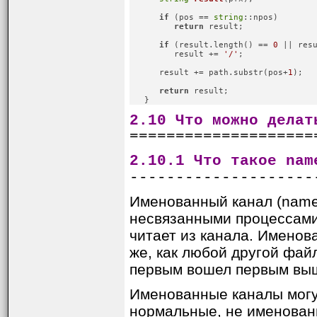
if
 (pos == 
string
::npos)

return
 result;

if
 (result.length() == 
0
 || res
         result += 
'/'
;

      result += path.substr(pos+
1
);

return
 result;

   }
2.10 Что можно делат
====================
2.10.1 Что такое nam
--------------------
Именованный канал (name
несвязанными процессами.
читает из канала. Именов
же, как любой другой файл
первым вошел первым выш
Именованные каналы могут
нормальные, не именованн