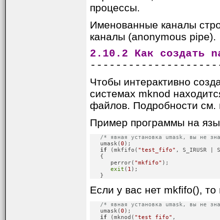
процессы.
Именованные каналы строг
каналы (anonymous pipe).
2.10.2 Как создать n
--------------------
Чтобы интерактивно созда
системах mknod находитс
файлов. Подробности см.
Пример программы на язык
/* явная установка umask, вы не зн
   umask(
0
);

if
 (mkfifo(
"test_fifo"
, S_IRUSR | S
   {

      perror(
"mkfifo"
);

exit
(
1
);

   }
Если у вас нет mkfifo(), т
/* явная установка umask, вы не зн
   umask(
0
);

if
 (mknod(
"test_fifo"
,
