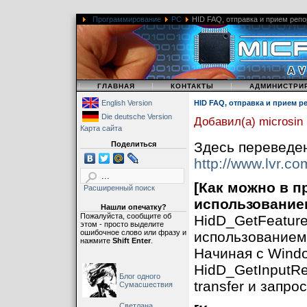
Программирование
PC
HID FAQ, отправка и прием репо
|
|
|
ГЛАВНАЯ
КОНТАКТЫ
АДМИНИСТРИ
English Version
HID FAQ, отправка и прием 
Die deutsche Version
Добавил(а) microsin
Карта сайта
Здесь переведен
Поделиться
http://www.lvr.co
[Как можно в п
Расширенный поиск
использованием 
Нашли опечатку?
Пожалуйста, сообщите об
HidD_GetFeature
этом - просто выделите
ошибочное слово или фразу и
использованием c
нажмите
Shift Enter
.
Начиная с Wind
HidD_GetInputRep
Блог одного
transfer и запро
Сумасшествия
Светлана,