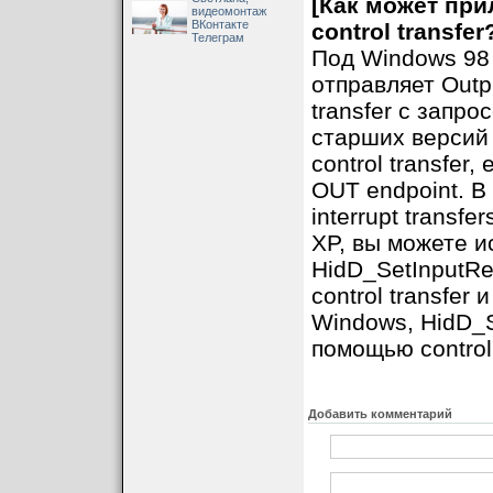
[Как может пр
видеомонтаж
ВКонтакте
control transfer
Телеграм
Под Windows 98 G
отправляет Outpu
transfer с запр
старших версий (
control transfer
OUT endpoint. В
interrupt transf
XP, вы можете и
HidD_SetInputRe
control transfer
Windows, HidD_S
помощью control 
Добавить комментарий