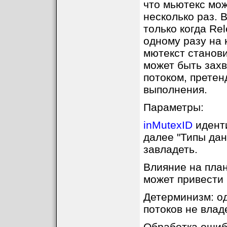
что мьютекс мож
несколько раз.
только когда Re
одному разу на 
мютекст станови
может быть зах
потоком, претен
выполнения.
Параметры:
inMutexID
иденти
далее "Типы дан
завладеть.
Влияние на план
может привести 
Детерминизм: од
потоков не вла
Обработка ошиб