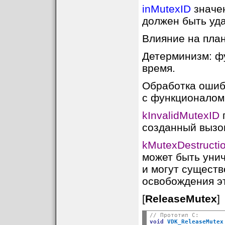
inMutexID
значе
должен быть уд
Влияние на план
Детерминизм: ф
время.
Обработка ошиб
с функционалом f
kInvalidMutexID
п
созданный вызо
kMutexDestructio
может быть унич
и могут существ
освобождения э
[
ReleaseMutex
]
// Прототип C:
void
VDK_ReleaseMutex