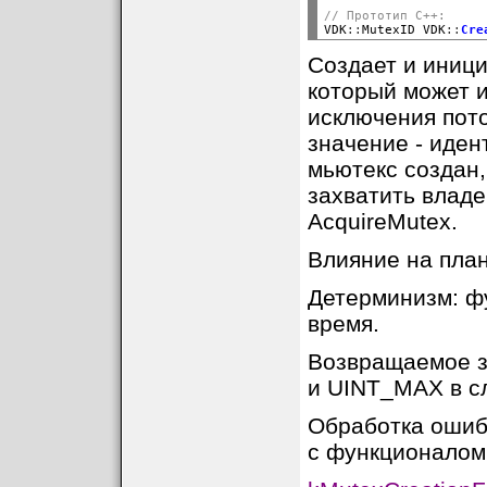
// Прототип C++:

VDK
::
MutexID VDK
::
Cre
Создает и иници
который может и
исключения пото
значение - иден
мьютекс создан,
захватить влад
AcquireMutex.
Влияние на план
Детерминизм: ф
время.
Возвращаемое з
и UINT_MAX в с
Обработка ошиб
с функционалом f