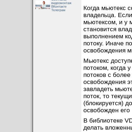
видеомонтаж
Когда мьютекс со
ВКонтакте
Телеграм
владельца. Если
мьютексом, и у 
становится вла
выполнением код
потоку. Иначе п
освобождения м
Мьютекс доступе
потоком, когда 
потоков с более
освобождения эт
завладеть мьюте
поток, то текущ
(блокируется) до
освобожден его 
В библиотеке V
делать вложенны