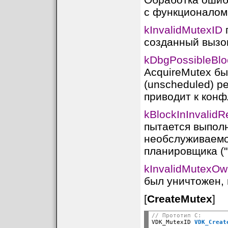
с функционалом f
kInvalidMutexID
п
созданный вызо
kDbgPossibleBlo
AcquireMutex б
(unscheduled) ре
приводит к конф
kBlockInInvalidR
пытается выполн
необслуживаемом
планировщика ("
kInvalidMutexOw
был уничтожен, 
[
CreateMutex
]
// Прототип C:

VDK_MutexID 
VDK_Creat