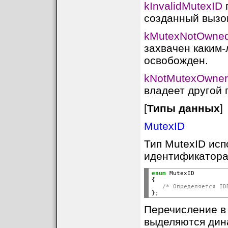
kInvalidMutexID
п
созданный вызо
kMutexNotOwne
захвачен каким-
освобожден.
kNotMutexOwner
владеет другой 
[
Типы данных
]
MutexID
Тип MutexID исп
идентификатора
enum
 MutexID

{

/* Определяется ID
Перечисление 
выделяются дина