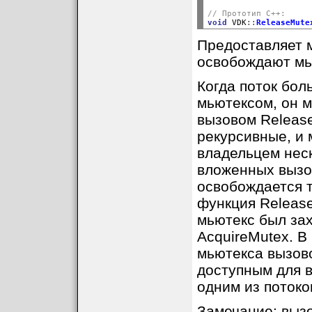
// Прототип C++:
void
 VDK
::
ReleaseMute
Предоставляет 
освобождают мь
Когда поток бол
мьютексом, он м
вызовом Releas
рекурсивные, и 
владельцем неск
вложенных вызо
освобождается т
функция Release
мьютекс был за
AcquireMutex. 
мьютекса вызов
доступным для в
одним из потоко
Замечание: вызо