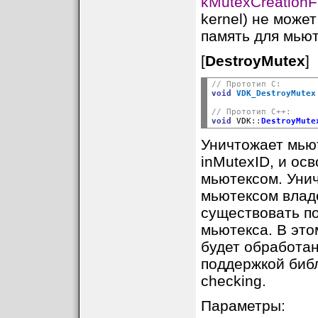
kMutexCreationF
kernel) не може
память для мьют
[
DestroyMutex
]
// Прототип C:
void
VDK_DestroyMutex
// Прототип C++:
void
 VDK
::
DestroyMute
Уничтожает мью
inMutexID, и ос
мьютексом. Унич
мьютексом владе
существовать п
мьютекса. В это
будет обработан
поддержкой библи
checking.
Параметры: