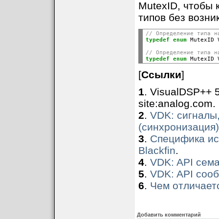
MutexID, чтобы 
типов без возни
// Определение типа н
typedef
enum
 MutexID 
// Определение типа н
typedef
enum
 MutexID 
[
Ссылки
]
1
. VisualDSP++ 5
site:analog.com.
2
.
VDK: сигналы,
(синхронизация)
3
.
Специфика ис
Blackfin
.
4
.
VDK: API сем
5
.
VDK: API соо
6
.
Чем отличает
Добавить комментарий