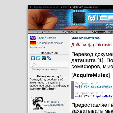
Программирование
DSP
VDK: API мьютексов
|
|
|
ГЛАВНАЯ
КОНТАКТЫ
АДМИНИСТРИ
English Version
VDK: API мьютексов
Die deutsche Version
Добавил(а) microsin
Карта сайта
Перевод докуме
Поделиться
даташита [1]. 
семафоров, мью
Расширенный поиск
[
AcquireMutex
]
Нашли опечатку?
Пожалуйста, сообщите об
этом - просто выделите
// Прототип C:
ошибочное слово или фразу и
void
VDK_AcquireMutex
нажмите
Shift Enter
.
// Прототип C++:
void
 VDK
::
AcquireMute
Блог одного
Предоставляет 
Сумасшествия
захватывать мью
Светлана,