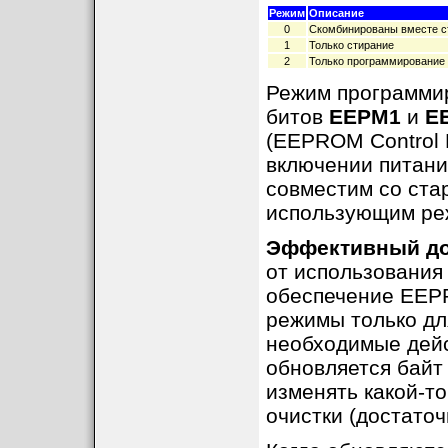
Режим
Описание
0
Скомбинированы вместе с
1
Только стирание
2
Только программирование
Режим программир
битов
EEPM1
и
E
(EEPROM Control 
включении питания
совместим со ста
использующим ре
Эффективный до
от использования
обеспечение EEP
режимы только дл
необходимые дейст
обновляется байт
изменять какой-то
очистки (достаточ