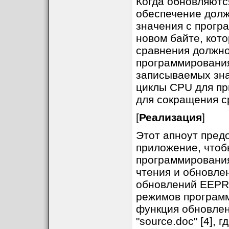
Когда обновляют
обеспечение долж
значения с прогр
новом байте, кото
сравнения должно
программирования
записываемых зн
циклы CPU для пр
для сокращения с
[
Реализация
]
Этот апноут пред
приложение, чтоб
программирования
чтения и обновле
обновлений EEPR
режимов программ
функция обновле
"source.doc" [4], 