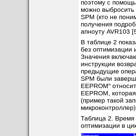
поэтому с помощь
можно выбросить 
SPM (кто не понима
получения подроб
апноуту AVR103 [5
В таблице 2 пока
без оптимизации 
Значения включаю
инструкции возвр
предыдущие опера
SPM были заверше
EEPROM" относитс
EEPROM, которая
(пример такой за
микроконтроллер)
Таблица 2. Время
оптимизации в ци
Операция