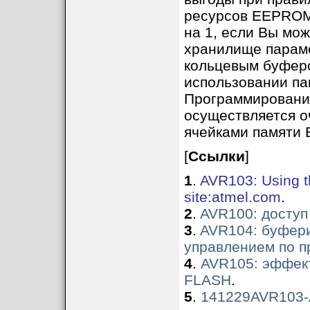
ресурсов EEPROM.
на 1, если Вы мож
хранилище парам
кольцевым буферо
использовании па
Программирование
осуществляется о
ячейками памяти
[
Ссылки
]
1
.
AVR103: Using
site:atmel.com
.
2
.
AVR100: досту
3
.
AVR104: буфер
управлением по 
4
.
AVR105: эффект
FLASH
.
5
.
141229AVR103-