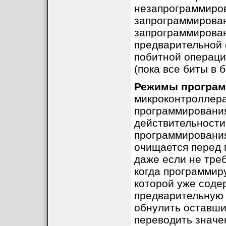
незапрограммиров
запрограммирован
запрограммирован
предварительной 
побитной операц
(пока все биты в 
Режимы програ
микроконтроллер
программирования
действительности
программирования
очищается перед 
даже если не треб
когда программир
которой уже соде
предварительную 
обнулить оставши
переводить значен