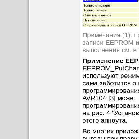
Только стирание
Только запись
Очистка и запись
Нет операции
Старый вариант записи EEPROM
Примечания (1): 
записи EEPROM и 
выполнения см. в 
Применение EEP
EEPROM_PutChar 
используют режимы
сама заботится о
программирования
AVR104 [3] может
программирования
на рис. 4 "Устано
этого апноута.
Во многих прилож
выгоды при прави