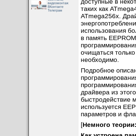
доступные в неко
видеомонтаж
ВКонтакте
таких как ATmega4
Телеграм
ATmega256x. Драй
энергопотреблени
использования б
в память EEPROM
программирования
очищаться только 
необходимо.
Подробное описан
программировани
программирования
драйвера из этог
быстродействие м
используется EE
параметров и фла
[
Немного теории:
Как устроена п