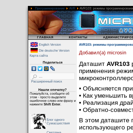
Программирование
AVR
AVR103: режимы программирован
|
|
|
ГЛАВНАЯ
КОНТАКТЫ
АДМИНИСТРИРО
English Version
AVR103: режимы программиров
Die deutsche Version
Добавил(а) microsin
Карта сайта
Даташит
AVR103
р
Поделиться
применения режи
микроконтроллер
Расширенный поиск
• Объясняется пр
Нашли опечатку?
Пожалуйста, сообщите об
• Как уменьшить 
этом - просто выделите
ошибочное слово или фразу и
• Реализация дра
нажмите
Shift Enter
.
• Обратно-совмес
В этом даташите 
Блог одного
Сумасшествия
использующего р
Светлана,