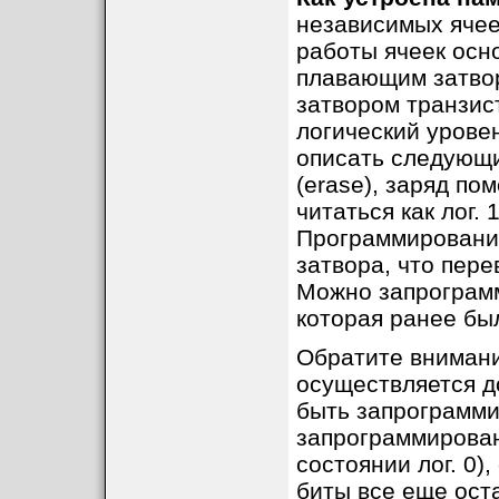
независимых ячее
работы ячеек осн
плавающим затвор
затвором транзис
логический урове
описать следующи
(erase), заряд по
читаться как лог.
Программирование
затвора, что пере
Можно запрограмми
которая ранее был
Обратите внимани
осуществляется до
быть запрограмми
запрограммирован
состоянии лог. 0
биты все еще ост