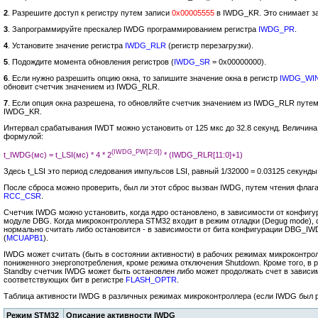
2
. Разрешите доступ к регистру путем записи
0x00005555
в IWDG_KR. Это снимает з
3
. Запрограммируйте прескалер IWDG программированием регистра
IWDG_PR
.
4
. Установите значение регистра
IWDG_RLR
(регистр перезагрузки).
5
. Подождите момента обновления регистров (
IWDG_SR
= 0x00000000).
6
. Если нужно разрешить опцию окна, то запишите значение окна в регистр
IWDG_WI
обновит счетчик значением из IWDG_RLR.
7
. Если опция окна разрешена, то обновляйте счетчик значением из IWDG_RLR путе
IWDG_KR.
Интервал срабатывания IWDT можно установить от 125 мкс до 32.8 секунд. Величин
формулой:
(IWDG_PW[2:0])
t_IWDG(мс) = t_LSI(мс) * 4 * 2
* (IWDG_RLR[11:0]+1)
Здесь t_LSI это период следования импульсов LSI, равный 1/32000 = 0.03125 секунды,
После сброса можно проверить, был ли этот сброс вызван IWDG, путем чтения флаг
RCC_CSR
.
Счетчик IWDG можно установить, когда ядро остановлено, в зависимости от конфиг
модуле DBG. Когда микроконтроллера STM32 входит в режим отладки (Degug mode),
нормально считать либо остановится - в зависимости от бита конфигурации DBG_
(
MCUAPB1
).
IWDG может считать (быть в состоянии активности) в рабочих режимах микроконтро
пониженного энергопотребления, кроме режима отключения Shutdown. Кроме того, в ре
Standby счетчик IWDG может быть остановлен либо может продолжать счет в завис
соответствующих бит в регистре
FLASH_OPTR
.
Таблица активности IWDG в различных режимах микроконтроллера (если IWDG был 
Режим STM32
Описание активности IWDG