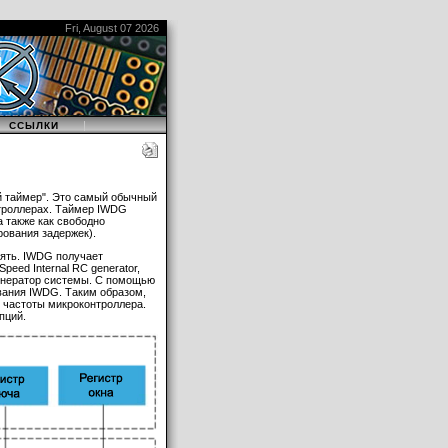
Fri, August 07 2026
|
ССЫЛКИ
ой таймер". Это самый обычный
нтроллерах. Таймер IWDG
 также как свободно
ования задержек).
лять. IWDG получает
peed Internal RC generator,
 генератор системы. С помощью
ования IWDG. Таким образом,
й частоты микроконтроллера.
пций.