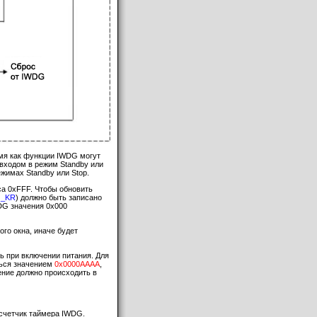
емя как функции IWDG могут
входом в режим Standby или
ежимах Standby или Stop.
са 0xFFF. Чтобы обновить
G_KR
) должно быть записано
WDG значения 0x000
ого окна, иначе будет
ь при включении питания. Для
ться значением
0x0000AAAA
,
ение должно происходить в
 счетчик таймера IWDG.