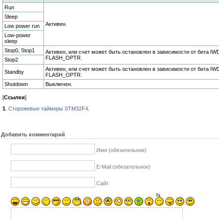
Run
Sleep
Активен.
Low power run
Low-power
sleep
Stop0, Stop1
Активен, или счет может быть остановлен в зависимости от бита I
FLASH_OPTR.
Stop2
Активен, или счет может быть остановлен в зависимости от бита I
Standby
FLASH_OPTR.
Shutdown
Выключен.
[
Ссылки
]
1
.
Сторожевые таймеры STM32F4
.
Добавить комментарий
Имя (обязательное)
E-Mail (обязательное)
Сайт