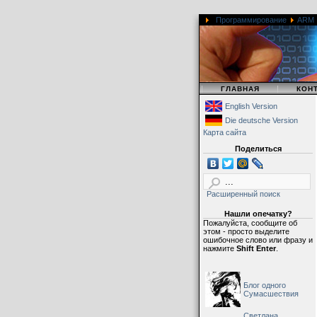
Программирование
ARM
|
|
ГЛАВНАЯ
КОН
English Version
Die deutsche Version
Карта сайта
Поделиться
Расширенный поиск
Нашли опечатку?
Пожалуйста, сообщите об
этом - просто выделите
ошибочное слово или фразу и
нажмите
Shift Enter
.
Блог одного
Сумасшествия
Светлана,