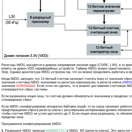
Регистры IWDG находятся в домене напряжения питания ядра (CORE, 1.8V), в то вр
влиять на домен VDD периферийных устройств. Таймер IWDG можно приостановить 
Stop. Однако архитектура IWDG устроена так, что он можно продолжить работать в р
Когда IWDG запущен, его 12-битный счетчик начинает считать вниз от значения сбро
значение счетчика IWDG значением из регистра перезагрузки, в регистр ключа (
IWD
значение
0x0000AAAA
. Если этого не сделать, то в момент достижения счетчиком I
сгенерируется сброс системы.
Если разрешена опция окна, то счетчик должен обновляться значением в пределах эт
сгенерирован сброс.
Если IWDG сконфигурирован аппаратно байтами опций, то он сразу начинает работат
предотвращения сброса регистр ключа с регулярными интервалами должен обновля
чтобы счетчик IWDG не успел досчитать до 0. Если опция окна разрешена, то обновл
пределах окна.
Программное конфигурирование IWDG:
1
. Разрешите IWDG записью
0x0000CCCC
в IWDG_KR (регистр ключа). Это запустит