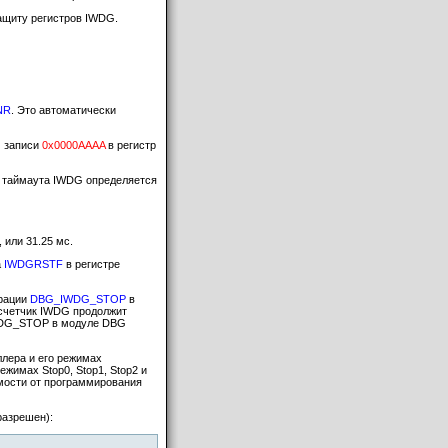
ащиту регистров IWDG.
NR
. Это автоматически
м записи
0x0000AAAA
в регистр
а таймаута IWDG определяется
 или 31.25 мс.
а
IWDGRSTF
в регистре
урации
DBG_IWDG_STOP
в
 счетчик IWDG продолжит
IWDG_STOP в модуле DBG
ллера и его режимах
жимах Stop0, Stop1, Stop2 и
имости от программирования
разрешен):