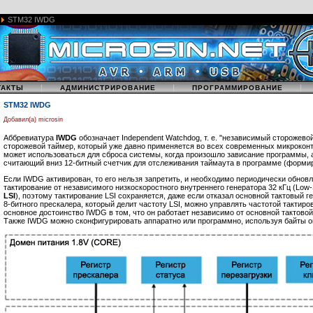
STM32 IWDG
|
|
|
ТАКТЫ
АДМИНИСТРИРОВАНИЕ
ПРОГРАММИРОВАНИЕ
STM32 IWDG
Добавил(а) microsin
Аббревиатура
IWDG
обозначает Independent Watchdog, т. е. "независимый сторожев
сторожевой таймер, который уже давно применяется во всех современных микроко
может использоваться для сброса системы, когда произошло зависание программы, а
считающий вниз 12-битный счетчик для отслеживания таймаута в программе (формир
Если IWDG активирован, то его нельзя запретить, и необходимо периодически обнов
тактирование от независимого низкоскоростного внутреннего генератора 32 кГц (Low-S
LSI
), поэтому тактирование LSI сохраняется, даже если отказал основной тактовый
8-битного прескалера, который делит частоту LSI, можно управлять частотой тактир
основное достоинство IWDG в том, что он работает независимо от основной тактово
Также IWDG можно сконфигурировать аппаратно или программно, используя байты о