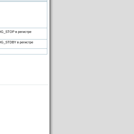
WDG_STOP в регистре
WDG_STDBY в регистре