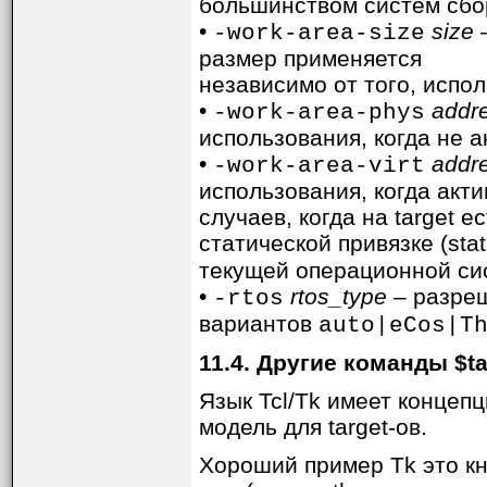
большинством систем сбор
•
size
–
-work-area-size
размер применяется
независимо от того, испо
•
addr
-work-area-phys
использования, когда не 
•
addr
-work-area-virt
использования, когда акт
случаев, когда на target
статической привязке (sta
текущей операционной си
•
rtos_type
– разреш
-rtos
вариантов
auto|eCos|T
11.4. Другие команды $t
Язык Tcl/Tk имеет концеп
модель для target-ов.
Хороший пример Tk это кно