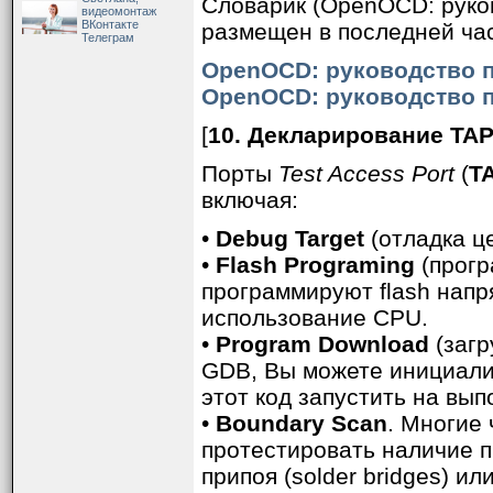
Словарик (OpenOCD: руков
видеомонтаж
ВКонтакте
размещен в последней ча
Телеграм
OpenOCD: руководство п
OpenOCD: руководство п
[
10. Декларирование TA
Порты
Test Access Port
(
T
включая:
•
Debug Target
(отладка ц
•
Flash Programing
(прогр
программируют flash напр
использование CPU.
•
Program Download
(загр
GDB, Вы можете инициали
этот код запустить на вып
•
Boundary Scan
. Многие
протестировать наличие п
припоя (solder bridges) ил