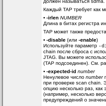
должен называться sdma.
Каждый TAP требует как 
•
-irlen
NUMBER
Длина в битах регистра ин
TAP может также предост
•
-disable
(или
-enable
)
Используйте параметр
-d
chain после сброса с исп
JTAG. Вы можете использ
(TAP подсоединен). См. ра
•
-expected-id
number
Ненулевое число
number
п
при проверке scan chain.
опцию несколько раз, как
(например, несколько вер
предупреждений о значени