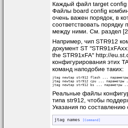
Каждый файл target confi
Файлы board config комбин
очень важен порядок, в к
соответствовать порядку п
между ними. См. раздел [23
Например, чип STR912 ком
документ ST "STR91xFAxxx",
the STR91xFA" http://eu.st.
конфигурирования этих T
команд наподобие таких:
jtag newtap str912 flash ... параметры
jtag newtap str912 cpu ... параметры .
jtag newtap str912 bs ... параметры .
Реальные файлы конфигур
типа str912, чтобы поддер
Указания по составлению ф
jtag names 
[Command]