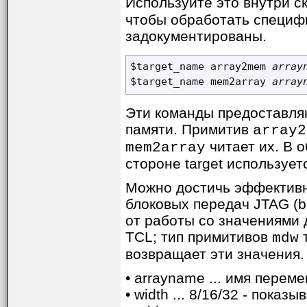
Используйте это внутри 
чтобы обработать специфи
задокументированы.
$target_name array2mem 
array
$target_name mem2array 
array
Эти команды предоставля
памяти. Примитив
array2
читает их. В 
mem2array
стороне target использует
Можно достичь эффективн
блоковых передач JTAG (bu
от работы со значениями 
TCL; тип примитивов
т
mdw
возвращает эти значения.
• arrayname ... имя перем
• width ... 8/16/32 - пока