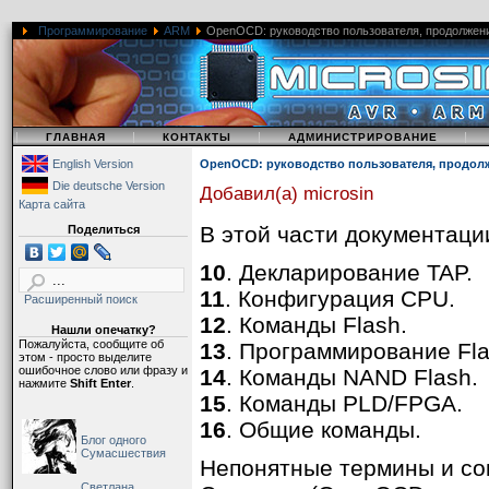
Программирование
ARM
OpenOCD: руководство пользователя, продолжен
|
|
|
|
ГЛАВНАЯ
КОНТАКТЫ
АДМИНИСТРИРОВАНИЕ
English Version
OpenOCD: руководство пользователя, продол
Die deutsche Version
Добавил(а) microsin
Карта сайта
В этой части документац
Поделиться
10
. Декларирование TAP.
11
. Конфигурация CPU.
Расширенный поиск
12
. Команды Flash.
Нашли опечатку?
Пожалуйста, сообщите об
13
. Программирование Fla
этом - просто выделите
ошибочное слово или фразу и
14
. Команды NAND Flash.
нажмите
Shift Enter
.
15
. Команды PLD/FPGA.
16
. Общие команды.
Блог одного
Сумасшествия
Непонятные термины и сок
Светлана,