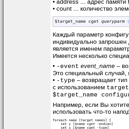
• address ... адрес памяти 
• count ... количество эл
$target_name cget 
queryparm
Каждый параметр конфигу
индивидуально запрошен д
является именем параметр
Имеется несколько специа
•
event_name
– во
-event
Это специальный случай, 
•
– возвращает тип 
-type
с использованием
target
$target_name configu
Например, если Вы хотит
использовать что-то напод
foreach name [target names] {

    set y [$name cget -endian]

    set z [$name cget -type]
