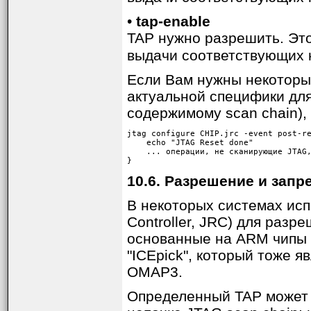
•
tap-enable
TAP нужно разрешить. Эт
выдачи соответствующих 
Если Вам нужны некоторы
актуальной специфики для
содержимому scan chain),
jtag configure CHIP.jrc -event post-re
    echo "JTAG Reset done"

    ... операции, не сканирующие JTAG,
}
10.6. Разрешение и запр
В некоторых системах исп
Controller, JRC) для раз
основанные на ARM чипы о
"ICEpick", который тоже 
OMAP3.
Определенный TAP может б