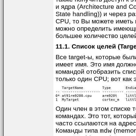
и ядра (Architecture and 
State handling)) и через 
CPU, то Вы можете иметь н
можно определить имеющие
большее количество целей
11.1. Список целей (Target
Все target-ы, которые был
имеет имя. Это имя должн
командой отобразить спис
только один CPU; вот как 
   TargetName         Type       Endia
-- ------------------ ---------- -----
0* at91rm9200.cpu     arm920t    littl
1  MyTarget           cortex_m   litt
Один член в этом списке т
командах. Это тот, которы
часто ссылаются на адрес
Команды типа
(memory
mdw