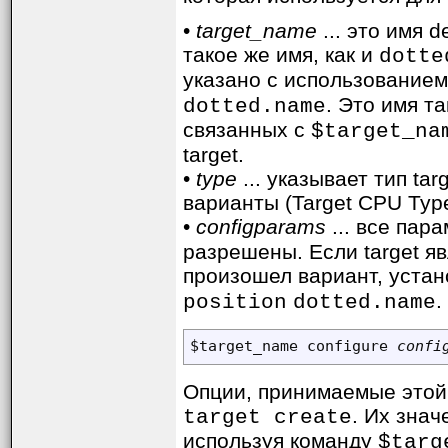
•
target_name
... это имя 
такое же имя, как и
dotte
указано с использование
. Это имя т
dotted.name
связанных с
$target_na
target.
•
type
... указывает тип tar
варианты (Target CPU Type
•
configparams
... все па
разрешены. Если target явл
произошел вариант, устано
.
position
dotted.name
$target_name configure 
confi
Опции, принимаемые этой 
. Их зна
target create
используя команду
$targ