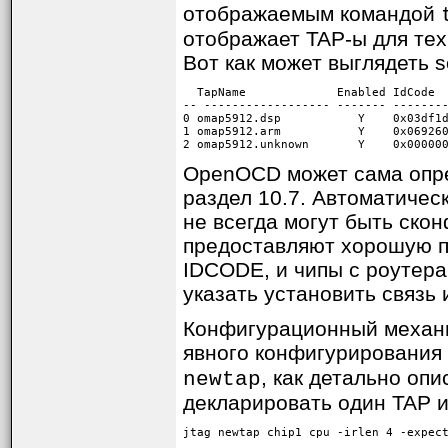
отображаемым командой
отображает TAP-ы для тех
Вот как может выглядеть s
  TapName             Enabled IdCode  
-- ------------------ ------- --------
0 omap5912.dsp           Y    0x03df1d
1 omap5912.arm           Y    0x069260
2 omap5912.unknown       Y    0x00000
OpenOCD может сама опред
раздел 10.7. Автоматичес
не всегда могут быть ско
предоставляют хорошую по
IDCODE, и чипы с роутера
указать установить связь и
Конфигурационный механи
явного конфигурирования
, как детально оп
newtap
декларировать один TAP и 
jtag newtap chip1 cpu -irlen 4 -expec