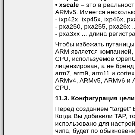
•
xscale
– это в реальност
ARMv5. Имеется нескольк
- ixp42x, ixp45x, ixp46x, 
- pxa250, pxa255, pxa26x .
- pxa3xx ... длина регистр
Чтобы избежать путаницы
ARM является компанией, 
CPU, используемое OpenO
лицензирован, а не бренд
arm7, arm9, arm11 и corte
ARMv4, ARMv5, ARMv6 и A
CPU.
11.3. Конфигурация цели 
Перед созданием "target" 
Когда Вы добавили TAP, т
использовано для настро
чипа, будет по обыкновен