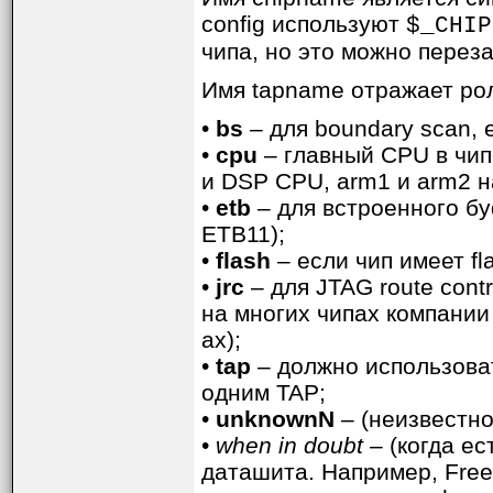
config используют
$_CHIP
чипа, но это можно переза
Имя tapname отражает рол
•
bs
– для boundary scan, 
•
cpu
– главный CPU в чип
и DSP CPU, arm1 и arm2 н
•
etb
– для встроенного бу
ETB11);
•
flash
– если чип имеет fl
•
jrc
– для JTAG route cont
на многих чипах компании
ах);
•
tap
– должно использова
одним TAP;
•
unknownN
– (неизвестно)
•
when in doubt
– (когда ес
даташита. Например, Free