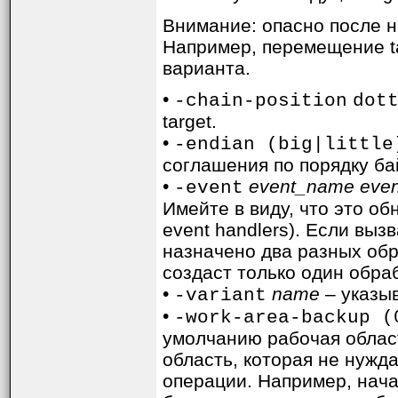
Внимание: опасно после н
Например, перемещение ta
варианта.
•
-chain-position
dot
target.
•
-endian (big|little
соглашения по порядку ба
•
event_name eve
-event
Имейте в виду, что это о
event handlers). Если вы
назначено два разных обр
создаст только один обра
•
name
– указыв
-variant
•
-work-area-backup (
умолчанию рабочая област
область, которая не нужд
операции. Например, нача