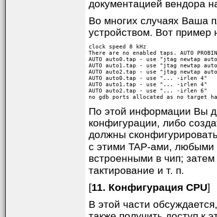
документацией вендора на
Во многих случаях Ваша п
устройством. Вот пример 
clock speed 8 kHz

There are no enabled taps. AUTO PROBIN
AUTO auto0.tap - use "jtag newtap auto
AUTO auto1.tap - use "jtag newtap auto
AUTO auto2.tap - use "jtag newtap auto
AUTO auto0.tap - use "... -irlen 4"

AUTO auto1.tap - use "... -irlen 4"

AUTO auto2.tap - use "... -irlen 6"

no gdb ports allocated as no target h
По этой информации Вы д
конфигурации, либо созда
должны сконфигурировать
с этими TAP-ами, любыми 
встроенными в чип; зате
тактирование и т. п.
[
11. Конфигурация CPU
]
В этой части обсуждается
также получить доступ к э