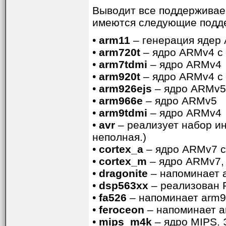
Выводит все поддерживаем
имеются следующие подд
•
arm11
– генерация ядер
•
arm720t
– ядро ARMv4 
•
arm7tdmi
– ядро ARMv4
•
arm920t
– ядро ARMv4 
•
arm926ejs
– ядро ARMv
•
arm966e
– ядро ARMv5
•
arm9tdmi
– ядро ARMv4
•
avr
– реализует набор ин
неполная.)
•
cortex_a
– ядро ARMv7 
•
cortex_m
– ядро ARMv7,
•
dragonite
– напоминает 
•
dsp563xx
– реализован F
•
fa526
– напоминает arm9
•
feroceon
– напоминает 
•
mips_m4k
– ядро MIPS. 