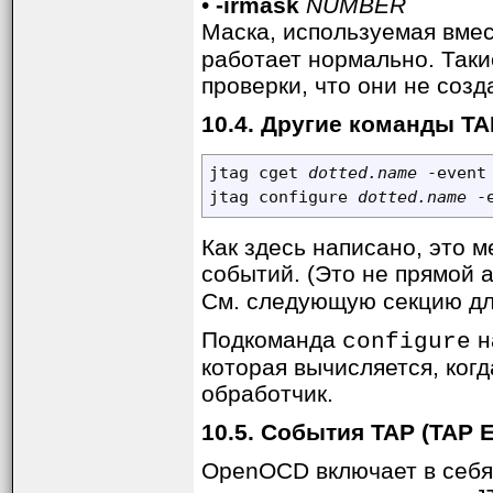
•
-irmask
NUMBER
Маска, используемая вме
работает нормально. Так
проверки, что они не созд
10.4. Другие команды TA
jtag cget 
dotted.name
 -event
jtag configure 
dotted.name
 -
Как здесь написано, это 
событий. (Это не прямой
См. следующую секцию дл
Подкоманда
н
configure
которая вычисляется, ког
обработчик.
10.5. События TAP (TAP E
OpenOCD включает в себя