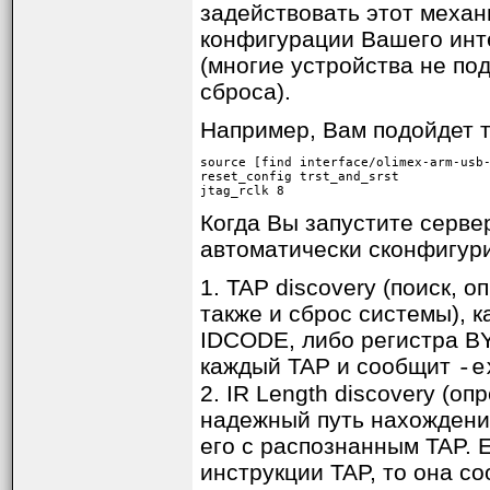
задействовать этот меха
конфигурации Вашего инте
(многие устройства не по
сброса).
Например, Вам подойдет т
source [find interface/olimex-arm-usb-
reset_config trst_and_srst

jtag_rclk 8
Когда Вы запустите серве
автоматически сконфигури
1. TAP discovery (поиск, 
также и сброс системы), 
IDCODE, либо регистра B
каждый TAP и сообщит
-e
2. IR Length discovery (о
надежный путь нахождения
его с распознанным TAP. 
инструкции TAP, то она с