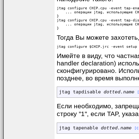
jtag configure CHIP.cpu -event tap-ena
    ... операции jtag, использующие CH
}

jtag configure CHIP.cpu -event tap-dis
    ... операции jtag, использующие CH
}
Тогда Вы можете захотеть
jtag configure $CHIP.jrc -event setup
Имейте в виду, что частна
handler declaration) испо
сконфигурировано. Использ
позднее, во время выполн
jtag tapdisable 
dotted.name
Если необходимо, запрещ
строку "1", если TAP, ука
jtag tapenable 
dotted.name
[C