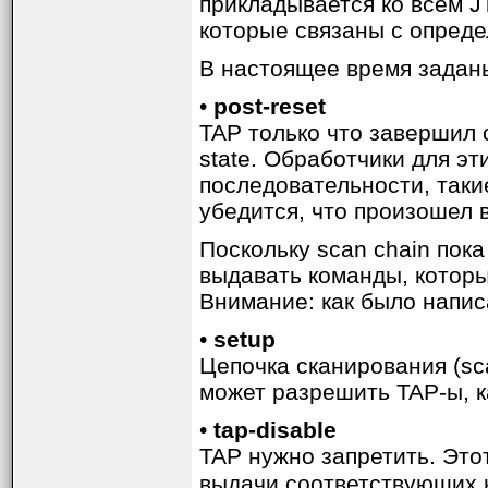
прикладывается ко всем J
которые связаны с опред
В настоящее время задан
•
post-reset
TAP только что завершил 
state. Обработчики для э
последовательности, таки
убедится, что произошел 
Поскольку scan chain пок
выдавать команды, которы
Внимание: как было написа
•
setup
Цепочка сканирования (sc
может разрешить TAP-ы, к
•
tap-disable
TAP нужно запретить. Эт
выдачи соответствующих 