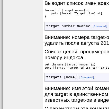
Выводит список имен всех 
foreach t [target names] {

    puts [format "Target: %sn" $t]

}
target number 
number
[Command]
Внимание: номера target-
удалить после августа 201
Список целей, пронумеров
номеру индекса.
set thename [target number $x]

puts [format "Target %d is: %sn" $x $
targets [name] 
[Command]
Внимание: имя этой кома
для target в единственно
известных target-ов в вид
С параметром эта команда