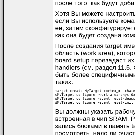
после того, как будут доб
Хотя Вы можете настроить 
если Вы используете кома
её, затем сконфигурируете
как она будет создана ком
После создания target им
область (work area), кото
board setup перезадаст их
handlers (см. раздел 11.5
быть более специфичными
таких:
target create MyTarget cortex_m -chain
$MyTarget configure -work-area-phys 0x
$MyTarget configure -event reset-deass
$MyTarget configure -event reset-init
Вы должны указать рабочу
встроенная в чип SRAM. Р
запись блоками в память t
посмотреть, надо ли очис