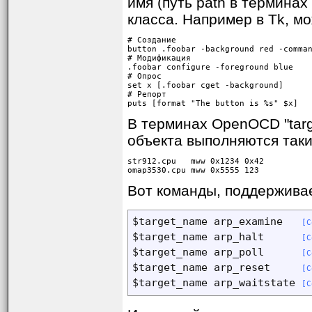
имя (путь path в терминах
класса. Например в Tk, м
# Создание

button .foobar -background red -comman
# Модификация

.foobar configure -foreground blue

# Опрос

set x [.foobar cget -background]

# Репорт

puts [format "The button is %s" $x]
В терминах OpenOCD "targe
объекта выполняются таки
str912.cpu   mww 0x1234 0x42

omap3530.cpu mww 0x5555 123
Вот команды, поддержива
$target_name arp_examine   
[C
$target_name arp_halt      
[C
$target_name arp_poll      
[C
$target_name arp_reset     
[C
$target_name arp_waitstate 
[C