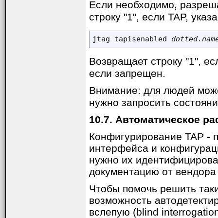
Если необходимо, разреш
строку "1", если TAP, ука
jtag tapisenabled 
dotted.nam
Возвращает строку "1", е
если запрещен.
Внимание: для людей мож
нужно запросить состояни
10.7. Автоматическое ра
Конфигурирование TAP - п
интерфейса и конфигураци
нужно их идентифицироват
документацию от вендора 
Чтобы помочь решить так
возможность автодетектиро
вслепую (blind interroga