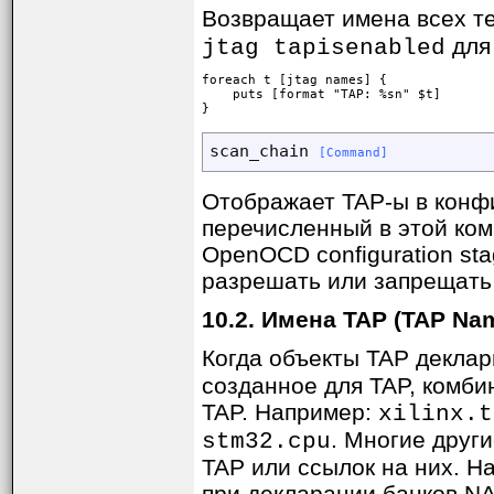
Возвращает имена всех те
для 
jtag tapisenabled
foreach t [jtag names] {

    puts [format "TAP: %sn" $t]

}
scan_chain 
[Command]
Отображает TAP-ы в конфи
перечисленный в этой ком
OpenOCD configuration st
разрешать или запрещать
10.2. Имена TAP (TAP Na
Когда объекты TAP декла
созданное для TAP, комби
TAP. Например:
xilinx.t
. Многие друг
stm32.cpu
TAP или ссылок на них. Н
при декларации банков N