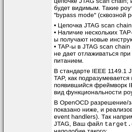
цепочке JTAG scan chain; 
будет видимым. Такие ро
"bypass mode" (сквозной р
• Цепочка JTAG scan chai
• Наличие нескольких TAP
ы получают новые инструк
• TAP-ы в JTAG scan chai
не дает отлаживаться пр
питанием.
В стандарте IEEE 1149.1 J
TAP, как подразумеваетс
появившийся фреймворк IE
вид функциональности ро
В OpenOCD разрешение/запр
показано ниже, и реализо
event handlers). Так напр
JTAG, Ваш файл
target.
наподобие такого: