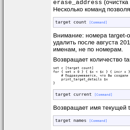
(очистка 
erase_address
Несколько команд позволя
target count 
[Command]
Внимание: номера target-
удалить после августа 201
именам, не по номерам.
Возвращает количество ta
set c [target count]

for { set x 0 } { $x < $c } { incr x }
    # Подразумевается, что Вы создали 
    print_target_details $x

}
target current 
[Command]
Возвращает имя текущей t
target names 
[Command]