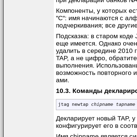
Компоненты, у которых ес
"C": имя начинаются с ал
подчеркивания; все другие
Подсказка: в старом коде
еще имеется. Однако очен
удалить в середине 2010 
TAP, а не цифро, обратит
выполнения. Использовани
возможность повторного ис
ами.
10.3. Команды декларир
jtag newtap 
chipname tapname
Декларирует новый TAP, у 
конфигурирует его в соо
Имя chipname является си