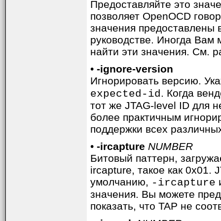
Предоставляйте это значе
позволяет OpenOCD говори
значения предоставлены в
руководстве. Иногда Вам 
найти эти значения. См. р
•
-ignore-version
Игнорировать версию. Ука
. Когда вен
expected-id
тот же JTAG-level ID для
более практичным игнори
поддержки всех различных
•
-ircapture
NUMBER
Битовый паттерн, загружа
ircapture, такое как 0x01
умолчанию,
-ircapture
значения. Вы можете пред
показать, что TAP не соот