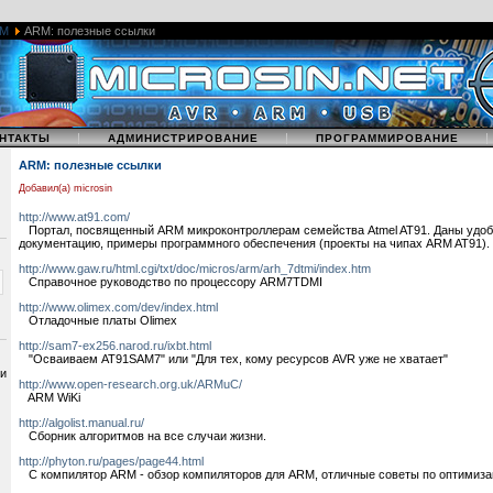
M
ARM: полезные ссылки
|
|
НТАКТЫ
АДМИНИСТРИРОВАНИЕ
ПРОГРАММИРОВАНИЕ
ARM: полезные ссылки
Добавил(а) microsin
http://www.at91.com/
Портал, посвященный ARM микроконтроллерам семейства Atmel AT91. Даны удоб
документацию, примеры программного обеспечения (проекты на чипах ARM AT91).
http://www.gaw.ru/html.cgi/txt/doc/micros/arm/arh_7dtmi/index.htm
Справочное руководство по процессору ARM7TDMI
http://www.olimex.com/dev/index.html
Отладочные платы Olimex
http://sam7-ex256.narod.ru/ixbt.html
"Осваиваем AT91SAM7" или "Для тех, кому ресурсов AVR уже не хватает"
 и
http://www.open-research.org.uk/ARMuC/
ARM WiKi
http://algolist.manual.ru/
Сборник алгоритмов на все случаи жизни.
http://phyton.ru/pages/page44.html
C компилятор ARM - обзор компиляторов для ARM, отличные советы по оптимиза