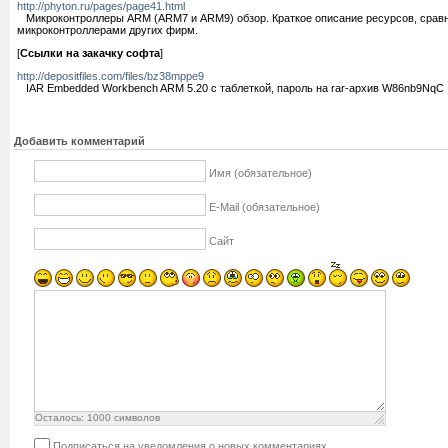
http://phyton.ru/pages/page41.html
Микроконтроллеры ARM (ARM7 и ARM9) обзор. Краткое описание ресурсов, срав
микроконтроллерами других фирм.
[
Ссылки на закачку софта
]
http://depositfiles.com/files/bz38mppe9
IAR Embedded Workbench ARM 5.20 с таблеткой, пароль на rar-архив W86nb9NqC
Добавить комментарий
Имя (обязательное)
E-Mail (обязательное)
Сайт
Осталось:
1000
символов
Подписаться на уведомления о новых комментариях