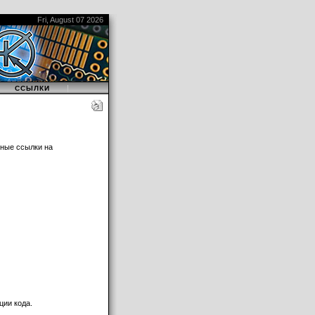
Fri, August 07 2026
|
|
ССЫЛКИ
ные ссылки на
ции кода.