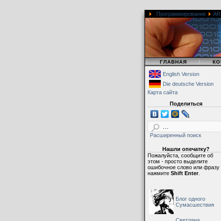
Программирование
AR
|
|
ГЛАВНАЯ
КО
English Version
Die deutsche Version
Карта сайта
Поделиться
Расширенный поиск
Нашли опечатку?
Пожалуйста, сообщите об
этом - просто выделите
ошибочное слово или фразу
нажмите
Shift Enter
.
Блог одного
Сумасшествия
Светлана,