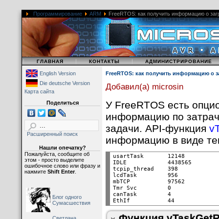
е. сколько времени C
Программирование
ARM
FreeRTOS: как получить информацию о заг
представлены как в а
Разрешающая способн
частоты сбора статис
предоставило приложе
|
|
|
ГЛАВНАЯ
КОНТАКТЫ
АДМИНИСТРИРОВАНИЕ
счетчика, сконфигури
English Version
FreeRTOS: как получить информацию о з
portCONFIGURE_TIM
Die deutsche Version
Добавил(а) microsin
Карта сайта
Функция vTaskGetRunT
У FreeRTOS есть опци
Поделиться
предоставленная толь
информацию по затрач
ядра FreeRTOS. См. 
задачи. API-функция
v
генерирует информац
Расширенный поиск
информацию в виде те
Параметр:
Нашли опечатку?
Пожалуйста, сообщите об
usartTask       12148          
этом - просто выделите
pcWriteBuffer
Указате
IDLE            4438565        
ошибочное слово или фразу и
tcpip_thread    398            
нажмите
Shift Enter
.
информация о статис
lcdTask         956            
mbTCP           97562          
Подразумевается, что
Tmr Svc         0              
canTask         4              
содержать сгенериро
Блог одного
EthIf           44            
Сумасшествия
примерно 40 байт на 
Функция vTaskGetR
Светлана,