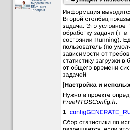
видеомонтаж
ВКонтакте
Телеграм
Информация выводится 
Второй столбец показы
задача. Это условное 
обработку задачи (т. е
состоянии Running). Е
пользователь (по умолч
зависимости от требов
статистику загрузки в
от общего времени си
задачей.
[
Настройка и использ
Нужно в проекте опред
FreeRTOSConfig.h
.
1
.
configGENERATE_R
Сбор статистики по и
разрешается, если этот