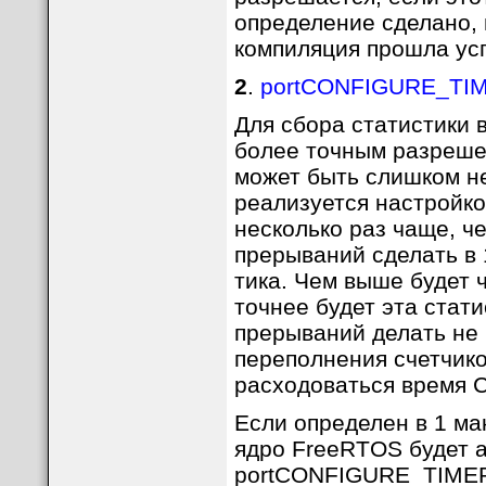
определение сделано, 
компиляция прошла ус
2
.
portCONFIGURE_TI
Для сбора статистики 
более точным разреше
может быть слишком не
реализуется настройко
несколько раз чаще, ч
прерываний сделать в 
тика. Чем выше будет 
точнее будет эта стат
прерываний делать не 
переполнения счетчико
расходоваться время 
Если определен в 1 м
ядро FreeRTOS будет 
Boffalo SDK
позволяе
portCONFIGURE_TIMER