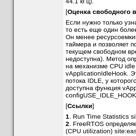
44.1 кГц).
[
Оценка свободного 
Если нужно только узн
то есть еще один более
Он менее ресурсоемкий
таймера и позволяет 
текущем свободном вр
недоступна). Метод о
на механизме CPU idle
vApplicationIdleHook. 
потока IDLE, у которо
доступна функция vApp
configUSE_IDLE_HOOK
[
Ссылки
]
1
. Run Time Statistics si
2
. FreeRTOS определя
(CPU utilization) site:ea