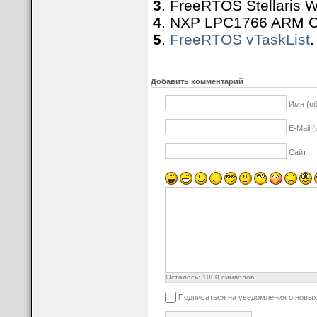
3
. FreeRTOS Stellaris W
4
. NXP LPC1766 ARM Cor
5
.
FreeRTOS vTaskList
.
Добавить комментарий
Имя (о
E-Mail 
Сайт
Осталось:
1000
символов
Подписаться на уведомления о новы