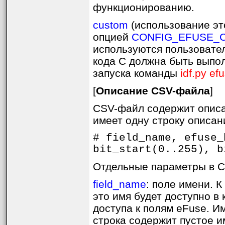
функционированию.
custom
(использование эт
опцией
CONFIG_EFUSE_
используются пользовате
кода C должна быть выпол
запуска команды
idf.py ef
[
Описание CSV-файла
]
CSV-файл содержит описа
имеет одну строку описан
# field_name, efuse_
bit_start(0..255), b
Отдельные параметры в 
field_name
: поле имени. 
это имя будет доступно в
доступа к полям eFuse. И
строка содержит пустое им