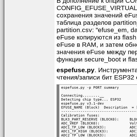
В дополнение к опции CO
CONFIG_EFUSE_VIRTUAL_
сохранения значений eFus
таблица разделов partitio
partition.csv: "efuse_em, 
eFuse копируются из flash
eFuse в RAM, и затем обн
значения eFuse между пер
функции secure_boot и flas
espefuse.py
. Инструмент
чтения/записи бит ESP32 e
Connecting........__

Detecting chip type... ESP32

espefuse.py v3.1-dev

EFUSE_NAME (Block)  Description  = 
-----------------------------------
Calibration fuses:

BLK3_PART_RESERVE (BLOCK0):     BLO
ADC_VREF (BLOCK0):              Vol
ADC1_TP_LOW (BLOCK3):           ADC
ADC1_TP_HIGH (BLOCK3):          ADC
ADC2_TP_LOW (BLOCK3):           ADC