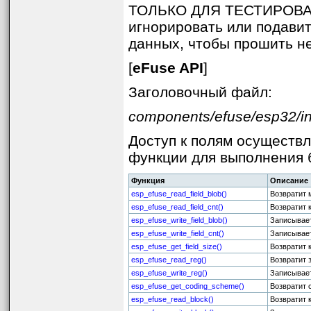
ТОЛЬКО ДЛЯ ТЕСТИРОВА
игнорировать или подави
данных, чтобы прошить н
[
eFuse API
]
Заголовочный файл:
components/efuse/esp32/in
Доступ к полям осуществля
функции для выполнения 
Функция
Описание
esp_efuse_read_field_blob()
Возвратит 
esp_efuse_read_field_cnt()
Возвратит 
esp_efuse_write_field_blob()
Записывает
esp_efuse_write_field_cnt()
Записывает
esp_efuse_get_field_size()
Возвратит 
esp_efuse_read_reg()
Возвратит 
esp_efuse_write_reg()
Записывает
esp_efuse_get_coding_scheme()
Возвратит 
esp_efuse_read_block()
Возвратит 