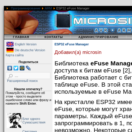
Программирование
ARM
ESP32 eFuse Manager
|
|
|
|
ГЛАВНАЯ
КОНТАКТЫ
АДМИНИСТРИРОВАНИЕ
English Version
ESP32 eFuse Manager
Die deutsche Version
Добавил(а) microsin
Карта сайта
Библиотека
eFuse Manag
Поделиться
доступа к битам eFuse [2]
Библиотека работает с би
Расширенный поиск
таблице eFuse. В этой ст
Нашли опечатку?
используемые в eFuse Man
Пожалуйста, сообщите об
этом - просто выделите
ошибочное слово или фразу и
На кристалле ESP32 имее
нажмите
Shift Enter
.
eFuse, которые могут хра
параметры. Каждый eFuse
Блог одного
запрограммировать в 1, по
Сумасшествия
невозможно. Некоторые с
Светлана,