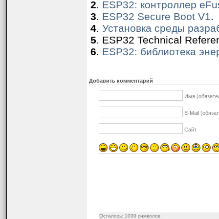
2
.
ESP32: контроллер eFu
3
.
ESP32 Secure Boot V1
.
4
.
Установка среды разра
5
. ESP32 Technical Refere
6
.
ESP32: библиотека эне
Добавить комментарий
Имя (обязате
E-Mail (обяза
Сайт
Осталось:
1000
символов