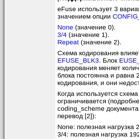
eFuse использует 3 вариа
значением опции
CONFIG
None
(значение 0).
3/4
(значение 1).
Repeat
(значение 2).
Схема кодирования влияе
EFUSE_BLK3
. Блок
EUSE
кодирования меняет колич
блока постоянна и равна 
Connecting....

кодирования, и они недос
Detecting chip type... Unsupported
Connecting....

Detecting chip type... ESP32

Когда используется схема
espefuse.py v3.2-dev

EFUSE_NAME (Block) Description  = 
ограничивается (подробне
----------------------------------
Calibration fuses:

coding_scheme документ
BLK3_PART_RESERVE (BLOCK0):    BLO
перевод [2]):
Config fuses:

None: полезная нагрузка 2
XPD_SDIO_FORCE (BLOCK0):       Ign
XPD_SDIO_REG (BLOCK0):         If 
3/4: полезная нагрузка 192
XPD_SDIO_TIEH (BLOCK0):        If 
CLK8M_FREQ (BLOCK0):           8MH