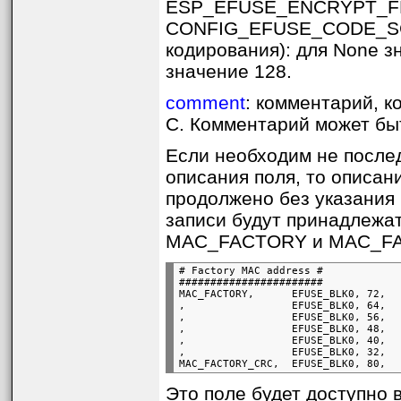
ESP_EFUSE_ENCRYPT_FLA
CONFIG_EFUSE_CODE_SC
кодирования): для None з
значение 128.
comment
: комментарий, 
C. Комментарий может бы
Если необходим не после
описания поля, то описан
продолжено без указания 
записи будут принадлежат
MAC_FACTORY и MAC_F
# Factory MAC address #

#######################

MAC_FACTORY,      EFUSE_BLK0, 72,   
,                 EFUSE_BLK0, 64,   
,                 EFUSE_BLK0, 56,   
,                 EFUSE_BLK0, 48,   
,                 EFUSE_BLK0, 40,   
,                 EFUSE_BLK0, 32,   
Это поле будет доступно в