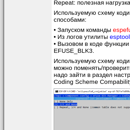
Repeat: полезная нагрузка
SPI_PAD_CONFIG_CLK (BLOCK0):   Ove
SPI_PAD_CONFIG_Q (BLOCK0):     Ove
SPI_PAD_CONFIG_D (BLOCK0):     Ove
Используемую схему код
SPI_PAD_CONFIG_HD (BLOCK0):    Ove
способами:
SPI_PAD_CONFIG_CS0 (BLOCK0):   Ove
• Запуском команды
espef
Efuse fuses:

WR_DIS (BLOCK0):               Efu
• Из логов утилиты
esptool
RD_DIS (BLOCK0):               Efu
CODING_SCHEME (BLOCK0):        Efu
• Вызовом в коде функци
   = NONE (BLK1-3 len=256 bits) R/
EFUSE_BLK3.
Identity fuses:

Используемую схему коди
MAC (BLOCK0):                  Fac
   = 30:c6:f7:2a:3b:bc (CRC 0xc5 O
можно поменять/проверит
MAC_CRC (BLOCK0):               CR
CHIP_VER_REV1 (BLOCK0):         Si
надо зайти в раздел настр
CHIP_VER_REV2 (BLOCK0):         Si
CHIP_VERSION (BLOCK0):          Re
Coding Scheme Compabilit
CHIP_PACKAGE (BLOCK0):          Ch
Security fuses:

FLASH_CRYPT_CNT (BLOCK0):       Fl
UART_DOWNLOAD_DIS (BLOCK0):     Di
FLASH_CRYPT_CONFIG (BLOCK0):    Fl
CONSOLE_DEBUG_DISABLE (BLOCK0): Di
ABS_DONE_0 (BLOCK0):            Se
ABS_DONE_1 (BLOCK0):            Se
JTAG_DISABLE (BLOCK0):          Di
DISABLE_DL_ENCRYPT (BLOCK0):    Di
DISABLE_DL_DECRYPT (BLOCK0):    Di