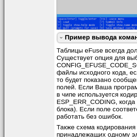
DISABLE_DL_CACHE (BLOCK0):      Di
BLOCK1 (BLOCK1):                Fl
   = 00 00 00 00 00 00 00 00 00 00
BLOCK2 (BLOCK2):                Se
   = 00 00 00 00 00 00 00 00 00 00
BLOCK3 (BLOCK3):                Va
Пример вывода коман
Таблицы eFuse всегда дол
Существует опция для вы
CONFIG_EFUSE_CODE_SCH
файлы исходного кода, е
то будет показано сообщ
полей. Если Ваша програ
в чипе используется коди
ESP_ERR_CODING, когда в
блока). Если поле соответ
работать без ошибок.
Также схема кодирования 
принадлежащих одному эл