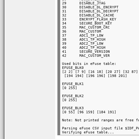
29      DISABLE_JTAG               
30      DISABLE_DL_ENCRYPT         
31      DISABLE_DL_DECRYPT         
32      DISABLE_DL_CACHE           
33      ENCRYPT_FLASH_KEY          
34      SECURE_BOOT_KEY            
35      MAC_CUSTOM_CRC             
36      MAC_CUSTOM                 
37      ADC1_TP_LOW                
38      ADC1_TP_HIGH               
39      ADC2_TP_LOW                
40      ADC2_TP_HIGH               
41      SECURE_VERSION             
Used bits in eFuse table:

EFUSE_BLK0

[2 2] [7 9] [16 18] [20 27] [32 87]
EFUSE_BLK1

EFUSE_BLK2

EFUSE_BLK3

Parsing eFuse CSV input file $IDF_P