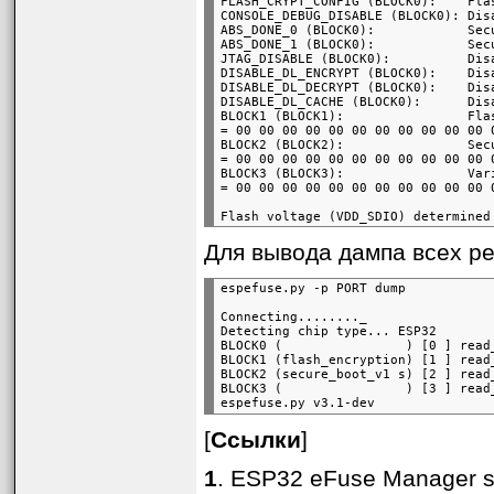
FLASH_CRYPT_CONFIG (BLOCK0):    Fla
CONSOLE_DEBUG_DISABLE (BLOCK0): Dis
ABS_DONE_0 (BLOCK0):            Sec
ABS_DONE_1 (BLOCK0):            Sec
JTAG_DISABLE (BLOCK0):          Dis
DISABLE_DL_ENCRYPT (BLOCK0):    Dis
DISABLE_DL_DECRYPT (BLOCK0):    Dis
DISABLE_DL_CACHE (BLOCK0):      Dis
BLOCK1 (BLOCK1):                Flas
= 00 00 00 00 00 00 00 00 00 00 00 
BLOCK2 (BLOCK2):                Secu
= 00 00 00 00 00 00 00 00 00 00 00 
BLOCK3 (BLOCK3):                Vari
Для вывода дампа всех ре
Connecting........_

Detecting chip type... ESP32

BLOCK0 (                ) [0 ] read
BLOCK1 (flash_encryption) [1 ] read
BLOCK2 (secure_boot_v1 s) [2 ] read
BLOCK3 (                ) [3 ] read
[
Ссылки
]
1
. ESP32 eFuse Manager si