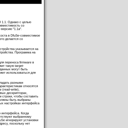
 1.1. Однако с целью
овместимость со
версию "1.1a".
-хоста в DfuSe-совместимое
это делается со
устройства указывается на
стройства. Программа на
ля переноса firmware в
ит такую target-
 данных могут быть
ожет использоваться для
бладать разными
характеристикам относятся
(read-write),
овых дескрипторах,
 строки, чтобы составить
должны быть выбраны
ных настройках интерфейса
о интерфейса. Когда
ветствуют выбранному
uSe игнорируют установки
ресу, поскольку нет