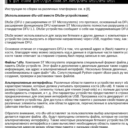
$ 
Инструкции по сборки на различных платформах см. в [8].
[
Использование dfu-util вместе DfuSe-устройствами
]
DfuSe (DFU с расширениями от ST Microsystems) это протокол, основанный на DFU
расширения функционала DFU компания ST Microsystems полностью разрушила с
стандартом DFU 1.1. DfuSe-устройства сообщают о себе как поддерживающие DFU-
DfuSe может использоваться для загрузки firmware и других данных с компьютера
устройство (или выгрузить в обратном направлении) через USB, подобно тому, как 
стандартным DFU.
Основное отличие от стандартного DFU в том, что целевой адрес в (flash) памяти 
хосте, благодаря чему можно загружать код и данные в отдельные части памяти у
хосте также отвечает за стирание страниц flash перед записью в них данных.
Файлы *.dfu
. Компания ST Microsystems определила специальный формат файла д
память DfuSe-устройств. Этот файл в дополнение к двоичным данным также содерж
информацию, как адрес и альтернативный интерфейс. Несколько блоков двоичных
скомбинированы в один файл *.dfu. Сопутствующий Python-скрипт dfuse-pack.py м
создания, проверки и распаковки таких файлов.
Альтернативные интерфейсы
. Различные области памяти в устройстве могут о
характеристиками, которые должна учитывать программа хоста (dfu-util). К таким 
размер страницы flash, сегменты только для чтения (read-only) и с полным доступом 
необходимость стирания, и т. д. Эти параметры устройство предоставляет в строк
предназначенных для описания интерфейсов USB. Программа хоста декодирует эти
карту памяти устройства. Для доступа к областям памяти с разными свойствами 
различные элементы памяти, или области адресов, перечисленные в альтернатив
(alternate interface settings).
Обратите внимание, что dfu-util оставляет за пользователем выбор альтернативног
делается парсинг файла .dfu, будут пропущены сегменты файла, которые не соот
альтернативному интерфейсу. Также некоторые реализации firmware устройства Df
альтернативного интерфейса и сами вычисляют необходимую область памяти по ад
перекрытия адресов между областями памяти с разными свойствами.