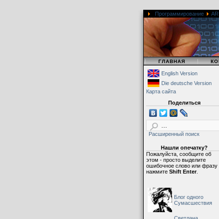
Программирование
AR
|
|
ГЛАВНАЯ
КО
English Version
Die deutsche Version
Карта сайта
Поделиться
Расширенный поиск
Нашли опечатку?
Пожалуйста, сообщите об
этом - просто выделите
ошибочное слово или фразу
нажмите
Shift Enter
.
Блог одного
Сумасшествия
Светлана,