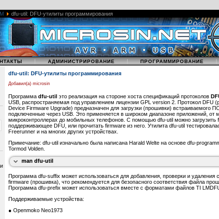
$ dfu-util -a 0 -s 0x08000000:1024 -U newfile.bin
Прошивка двоичного файла в память устройства по адресу 0x8004000, с запрос
M
dfu-util: DFU-утилиты программирования
$ dfu-util -a 0 -s 0x08004000:leave -D /path/to/image.bin
[
Баги
]
О найденных ошибка сообщайте в баг-трекер dfu-util, http://sourceforge.net/p/dfu-uti
дополнительной информации, отправляемой в баг-репорте, используйте опцию --
необходимости с повторениями).
|
|
НТАКТЫ
АДМИНИСТРИРОВАНИЕ
ПРОГРАММИРОВАНИЕ
См. также: http://dfu-util.sourceforge.net/
dfu-util: DFU-утилиты программирования
[
История
]
Добавил(а) microsin
Изначально dfu-util была написана для проекта OpenMoko программистами Westo
Программа
dfu-util
это реализация на стороне хоста спецификаций протоколов
DF
weston_schmidt@yahoo.com> и Harald Welte < hwelte@hmw-consulting.de>. Со вр
USB, распространяемая под управлением лицензии GPL version 2. Протокол DFU 
полная поддержка DFU 1.0, DFU 1.1 и DfuSe ("1.1a").
Device Firmware Upgrade) предназначен для загрузки (прошивки) встраиваемого ПО
подключенные через USB. Это применяется в широком диапазоне приложений, от м
[
Лицензия
]
микроконтроллерах до мобильных телефонов. С помощью dfu-util можно загрузить f
поддерживающее DFU, или прочитать firmware из него. Утилита dfu-util тестирова
dfu-util защищена GNU General Public License (GPL), версии 2 или более свежей.
Freerunner и на многих других устройствах.
[
COPYRIGHT
]
Примечание: dfu-util изначально была написана Harald Welte на основе dfu-programm
Эта man-страничка была написана Uwe Hermann < uwe@hermann-uwe.de>, и сей
Tormod Volden.
проекта dfu-util.
man dfu-util
 и
Программа dfu-suffix может использоваться для добавления, проверки и удалени
firmware (прошивка), что рекомендуется для безопасного соответствия файла прош
Программа dfu-prefix может использоваться вместе с форматами файлов TI LMDFU/
Поддерживаемые устройства:
● Openmoko Neo1973