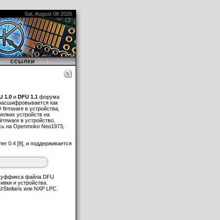
ом выхода из DFU mode:
Sat, August 08 2026
l/tickets/. Для получения
verbose (при
|
|
ССЫЛКИ
n Schmidt <
U 1.0
и
DFU 1.1
форума
еменем была добавлена
(расшифровывается как
 firmware в устройства,
елких устройств на
irmware в устройство,
лась на Openmoko Neo1973,
er 0.4 [9], и поддерживается
час является частью
я суффикса файла DFU
ивки и устройства.
Stellaris или NXP LPC.