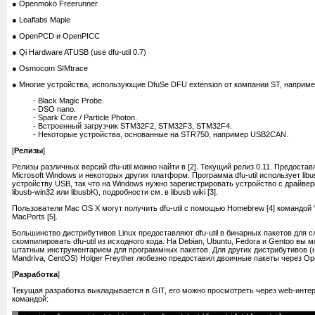
● Openmoko Freerunner
● Leaflabs Maple
● OpenPCD и OpenPICC
● Qi Hardware ATUSB (use dfu-util 0.7)
● Osmocom SIMtrace
● Многие устройства, использующие DfuSe DFU extension от компании ST, наприме
- Black Magic Probe.
- DSO nano.
- Spark Core / Particle Photon.
- Встроенный загрузчик STM32F2, STM32F3, STM32F4.
- Некоторые устройства, основанные на STR750, например USB2CAN.
[
Релизы
]
Релизы различных версий dfu-util можно найти в [2]. Текущий релиз 0.11. Предоста
Microsoft Windows и некоторых других платформ. Программа dfu-util использует libu
устройству USB, так что на Windows нужно зарегистрировать устройство с драйве
libusb-win32 или libusbK), подробности см. в libusb wiki [3].
Пользователи Mac OS X могут получить dfu-util с помощью Homebrew [4] командой "brew
MacPorts [5].
Большинство дистрибутивов Linux предоставляют dfu-util в бинарных пакетов для с
скомпилировать dfu-util из исходного кода. На Debian, Ubuntu, Fedora и Gentoo вы мо
штатным инструментарием для программных пакетов. Для других дистрибутивов (
Mandriva, CentOS) Holger Freyther любезно предоставил двоичные пакеты через Open 
[
Разработка
]
Текущая разработка выкладывается в GIT, его можно просмотреть через web-интер
командой: