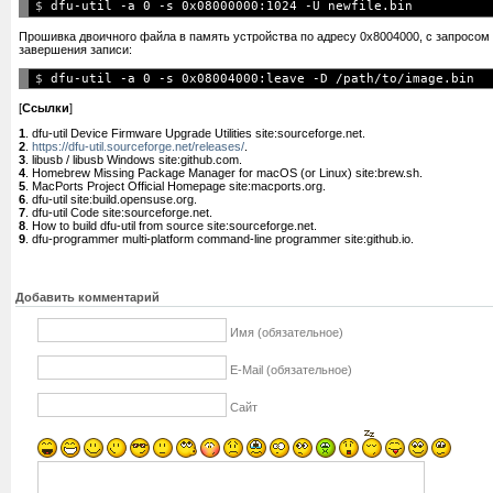
$ 
Прошивка двоичного файла в память устройства по адресу 0x8004000, с запросом
завершения записи:
$ 
[
Ссылки
]
1
. dfu-util Device Firmware Upgrade Utilities site:sourceforge.net.
2
.
https://dfu-util.sourceforge.net/releases/
.
3
. libusb / libusb Windows site:github.com.
4
. Homebrew Missing Package Manager for macOS (or Linux) site:brew.sh.
5
. MacPorts Project Official Homepage site:macports.org.
6
. dfu-util site:build.opensuse.org.
7
. dfu-util Code site:sourceforge.net.
8
. How to build dfu-util from source site:sourceforge.net.
9
. dfu-programmer multi-platform command-line programmer site:github.io.
Добавить комментарий
Имя (обязательное)
E-Mail (обязательное)
Сайт