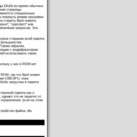
ды DfuSe во время обычных
ание страницы
имеются специальные
бы покинуть режим прошивки
ью стереть flash-память
ave", "unprotect" или
 download-запросом. Эти
полное стирание всей памяти
ля большинства
 Таким образом,
бинации с модификатором
лей использовать такие
кольку у них в ROM нет
ROM, так что flash может
ями USB DFU, пока
DfuSe загрузчик в памяти
ственной памяти как о
, однако это не защитит от
т ограничения, если на этом
тройство файла .dfu