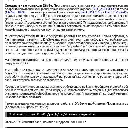
Специальные команды DfuSe
. Программа хоста использует специальные коман
операций download или upload, такие как установка адреса (
SET_ADDRESS
) и стир
(
ERASE_PAGE
). Также в протоколе Dfuse у команд
DFU_DNLOAD
и
DFU_UPLOAD
реализации. Многие устройства DfuSe также поддерживают команды для того, что
(DFU mode), снять защиту flash-памяти на чтение и/или запись, или чтобы полност
(mass erase). Программа dfu-util (начиная с версии 0.7) поддерживает добавление "le
"mass-erase" к аргументу опции -s, чтобы отправить такие запросы в комбинации с
модификаторы отделяются друг от друга двоеточием.
У некоторых устройств DfuSe загрузчик работает из памяти flash. Таким образом, 
flash приведет к тому, что DfuSe-загрузчик уничтожит сам себя, т. е. устройство д
пользователей "окирпичится" (т. е. станет неработоспособным и непрошиваемым).
использование таких модификаторов, как "unprotect" и "mass-erase", требует ком
"force". Это не добавлено в примеры, чтобы не побуждать неграмотных пользовате
опасные модификаторы, стреляя себе в ногу.
Например, все устройства на основе STM32F103 запускают bootloader из flash, пос
загрузчика USB.
У устройств STM32F107, STM32F2xx и STM32F4xx DfuSe bootloader запускается из 
быть стерта, сохраняя работоспособность последующей перепрошивки транзакци
разработчики используют заводской встроенный загрузчик, и не реализуют другой 
flash, от которого зависит пользователь.
Хорошо спроектированные загрузчики, работающие из flash, сообщают о своей соб
регионе только для чтения (read-only), и с невозможностью стирания (not eraseable)
отправки программой dfu-util запроса "unprotect" или "mass-erase", который отмени
настаивает пользователь.
Ниже приведено несколько примеров работы с DfuSe-устройствами. Прошивка в ус
(специальный формат DfuSe):
$ 
Чтение 1 KB памяти flash, начиная с адреса 0x8000000: