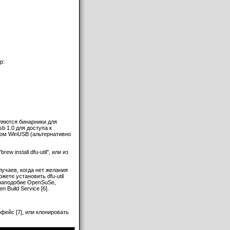
р:
вляются бинарники для
sb 1.0 для доступа к
ром WinUSB (альтернативно
 install dfu-util", или из
лучаев, когда нет желания
жете установить dfu-util
наподобие OpenSuSe,
Build Service [6].
фейс [7], или клонировать