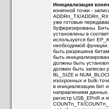
Инициализация конеч
конечной точки - запи
ADDRn_TX/ADDRn_RX, 
уже готовые передава
буферизированы. Бит
установлены в соответ
используется бит EP_
необходимой функции.
быть разрешена битам
быть инициализирова
должны быть установл
должен быть записан 
BL_SIZE и NUM_BLOCK
изохронных и bulk-точ
в инициализации бит 
направлением данных.
регистр USB_EPnR и 
COUNTn_TX/COUNTn_RX