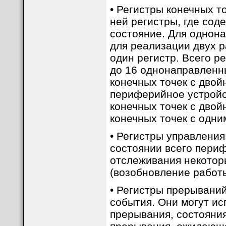
• Регистры конечных т
ней регистры, где сод
состояние. Для однон
для реализации двух р
один регистр. Всего р
до 16 однонаправленны
конечных точек с дво
периферийное устройс
конечных точек с дво
конечных точек с одн
• Регистры управлени
состоянии всего пери
отслеживания некотор
(возобновление работы
• Регистры прерывани
события. Они могут и
прерывания, состояни