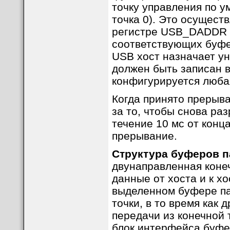
точку управления по ум
точка 0). Это осуществ
регистре USB_DADDR 
соответствующих буфе
USB хост назначает ун
должен быть записан 
конфигурируется любая
Когда принято прерыв
за то, чтобы снова раз
течение 10 мс от конц
прерывание.
Структура буферов п
двунаправленная коне
данные от хоста и к х
выделенном буфере па
точки, в то время как
передачи из конечной 
блок интерфейса буфер