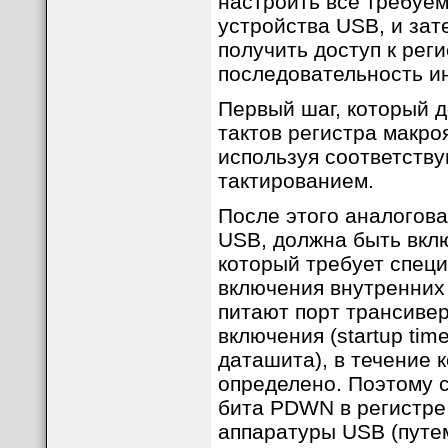
настроить все требуе
устройства USB, и зат
получить доступ к рег
последовательность ин
Первый шаг, который 
тактов регистра макро
используя соответств
тактированием.
После этого аналогова
USB, должна быть вкл
который требует специ
включения внутренних
питают порт трансивер
включения (startup ti
даташита), в течение 
определено. Поэтому с
бита PDWN в регистре 
аппаратуры USB (путем