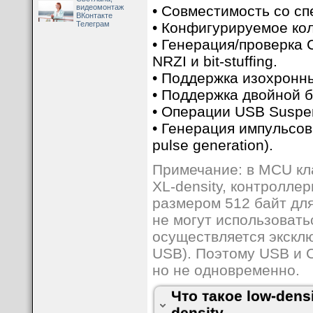
Это условная классификация MCU от комп
видеомонтаж
• Совместимость со сп
ВКонтакте
Low-density
это MCU STM32F101xx, STM32F1
Телеграм
• Конфигурируемое кол
килобайт.
• Генерация/проверка 
Medium-density
это MCU STM32F101xx, STM
килобайт.
NRZI и bit-stuffing.
High-density
это MCU STM32F101xx и STM32F
• Поддержка изохронны
XL-density
это MCU STM32F101xx и STM32F1
• Поддержка двойной б
Connectivity line
это MCU STM32F105xx и 
• Операции USB Suspe
Здесь xx это дополнительные буквенные
и т. п.).
• Генерация импульсов
pulse generation).
Примечание: в MCU клас
XL-density, контролл
размером 512 байт дл
не могут использоват
осуществляется эксклю
USB). Поэтому USB и 
но не одновременно.
Что такое low-densi
density