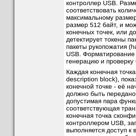
контроллер USB. Разм
соответствовать колич
максимальному размер
размер 512 байт, и м
конечных точек, или д
детектирует токены па
пакеты рукопожатия (ha
USB. Форматирование 
генерацию и проверку
Каждая конечная точка
description block), п
конечной точке - её на
должно быть передано
допустимая пара функц
соответствующая транз
конечная точка сконф
контроллером USB, заг
выполняется доступ к