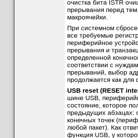
очистка бита ISTR оч
прерывания перед тем,
макроячейки.
При системном сбросе
все требуемые регистр
периферийное устройс
прерывания и транзакц
определенной конечно
соответствии с нужда
прерываний, выбор адр
продолжается как для 
USB reset (RESET inte
шине USB, периферийн
состояние, которое по
предыдущих абзацах: 
конечных точек (периф
любой пакет). Как отв
функция USB, у котор