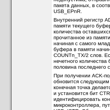
пакета данных, в соот
USB_EPnR.
Внутренний регистр AD
памяти текущего буфер
количества оставшихся
прочитанное из памяти
начиная с самого мла
буфера в памяти начи
COUNTn_TX/2 слов. Ес
нечетного количества 
половина последнего с
При получении ACK-по
обновится следующим 
конечная точка делае
и установится бит CT
идентифицировать кон
микроконтроллера, пут