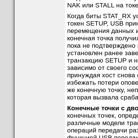
NAK или STALL на токе
Когда биты STAT_RX ус
токен SETUP, USB при
перемещения данных и
конечная точка получ
пока не подтверждено
установлен ранее зав
транзакцию SETUP и н
зависимо от своего со
принуждая хост снова 
избежать потери опов
же конечную точку, не
которая вызвала сраб
Конечные точки с дв
конечных точек, опре
различные модели тра
операций передачи раз
функцией USB передаю