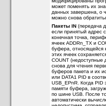
модифицированы прогр
может поменять их зна
данных завершена, о 
можно снова обратить
Пакеты IN
(передача д
если принятый адрес 
конечная точка, пери
ячеек ADDRn_TX и COU
буфера, относящейся 
этих ячеек сохраняетс
COUNT (недоступные д
снова для чтения перв
буферов пакета и их и
или DATA1 PID в соот
USB_EPnR. Когда PID з
памяти буфера, загруж
по шине USB. После то
автоматически вычисл
недопустима, отправл