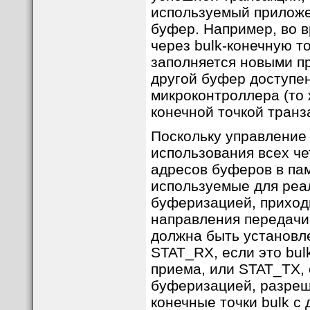
используемый приложе
буфер. Например, во 
через bulk-конечную т
заполняется новыми п
другой буфер доступе
микроконтроллера (то 
конечной точкой транза
Поскольку управление
использования всех ч
адресов буферов в па
используемые для реал
буферизацией, приходи
направления передачи.
должна быть установле
STAT_RX, если это bul
приема, или STAT_TX, 
буферизацией, разреш
конечные точки bulk с