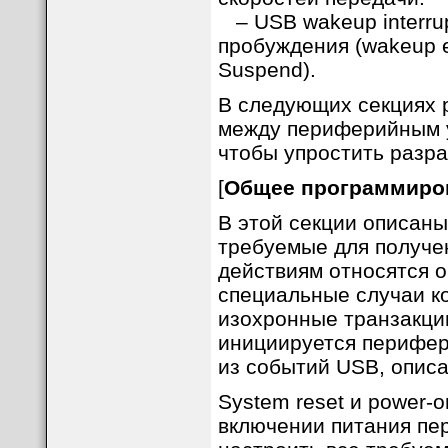
– USB wakeup interrup
пробуждения (wakeup 
Suspend).
В следующих секциях 
между периферийным у
чтобы упростить разра
[
Общее программиров
В этой секции описан
требуемые для получе
действиям относятся 
специальные случаи к
изохронные транзакции
инициируется перифе
из событий USB, опис
System reset и power-o
включении питания пер