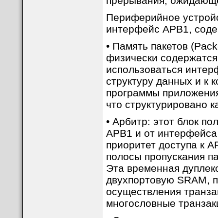
прерывания, ожидающе
Периферийное устройс
интерфейс APB1, сод
• Память пакетов (Pack
физически содержатся 
использоваться интер
структуру данных и к 
программы приложения
что структурировано ка
• Арбитр: этот блок п
APB1 и от интерфейса
приоритет доступа к A
полосы пропускания п
Эта временная дуплек
двухпортовую SRAM, п
осуществления транза
многословные транзак