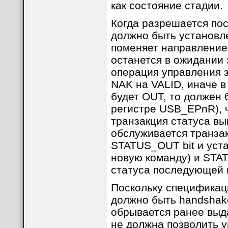
как состояние стадии.
Когда разрешается по
должно быть установле
поменяет направление 
останется в ожидании
операция управления 
NAK на VALID, иначе в
будет OUT, то должен
регистре USB_EPnR), 
транзакция статуса вы
обслуживается транза
STATUS_OUT bit и уст
новую команду) и STA
статуса последующей 
Поскольку спецификац
должно быть handshak
обрывается ранее выда
не должна позволить у