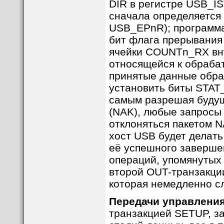
DIR в регистре USB_I
сначала определяется 
USB_EPnR); программа
бит флага прерывания 
ячейки COUNTn_RX вну
относящейся к обрабат
принятые данные обра
установить биты STAT_
самым разрешая будущ
(NAK), любые запросы 
отклоняться пакетом N
хост USB будет делат
её успешного заверше
операций, упомянутых
второй OUT-транзакции
которая немедленно с
Передачи управлени
транзакцией SETUP, за