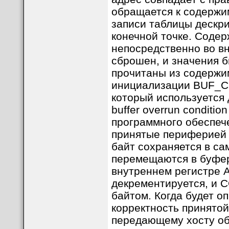
обращается к содерж
записи таблицы дескр
конечной точке. Соде
непосредственно во в
сброшен, и значения 
прочитаны из содержи
инициализации BUF_CO
который используется 
buffer overrun conditi
программного обеспеч
принятые периферией 
байт сохраняется в с
перемещаются в буфер
внутреннем регистре 
декрементируется, и 
байтом. Когда будет о
корректность принятой
передающему хосту об