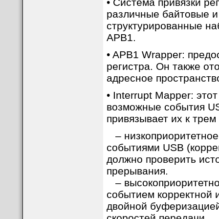
• Система привязки рег
различные байтовые и
структурированные на
APB1.
• APB1 Wrapper: предо
регистра. Он также о
адресное пространств
• Interrupt Mapper: эт
возможные события US
привязывает их к трем
– низкоприоритетное 
событиями USB (коррект
должно проверить ист
прерывания.
– высокоприоритетное
событием корректной и
двойной буферизацией
скоростей передачи.