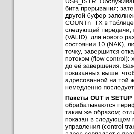
USB_ISTR. Обслуживан
бита прерывания; зат
другой буфер заполне
COUNTn_TX в таблице
следующей передачи, 
(VALID), для нового р
состоянии 10 (NAK), л
точку, завершится отк
потоком (flow control)
до её завершения. Ва
показанных выше, что
адресованной на той ж
немедленно последует
Пакеты OUT и SETUP
обрабатываются пери
таким же образом; отл
показан в следующем
управления (control tr
адрес совпадает с пр