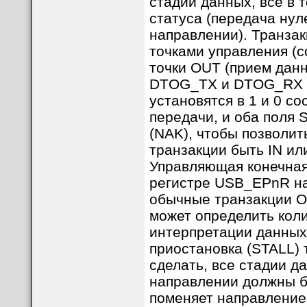
стадий данных, все в 
статуса (передача нул
направлении). Транза
точками управления (co
точки OUT (прием данн
DTOG_TX и DTOG_RX р
установятся в 1 и 0 с
передачи, и оба поля
(NAK), чтобы позволи
транзакции быть IN ил
Управляющая конечная
регистре USB_EPnR на
обычные транзакции O
может определить кол
интерпретации данных
приостановка (STALL) 
сделать, все стадии д
направлении должны бы
поменяет направление