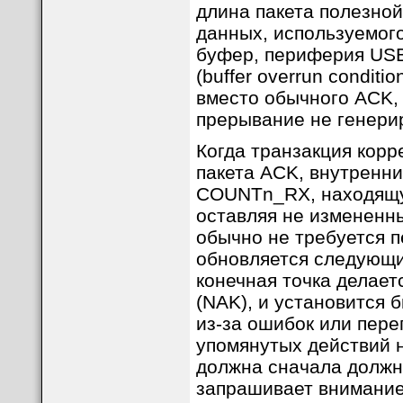
длина пакета полезной
данных, используемог
буфер, периферия USB
(buffer overrun condit
вместо обычного ACK, 
прерывание не генерир
Когда транзакция корр
пакета ACK, внутренни
COUNTn_RX, находящую
оставляя не измененн
обычно не требуется 
обновляется следующи
конечная точка делаетс
(NAK), и установится 
из-за ошибок или пере
упомянутых действий 
должна сначала должн
запрашивает внимание