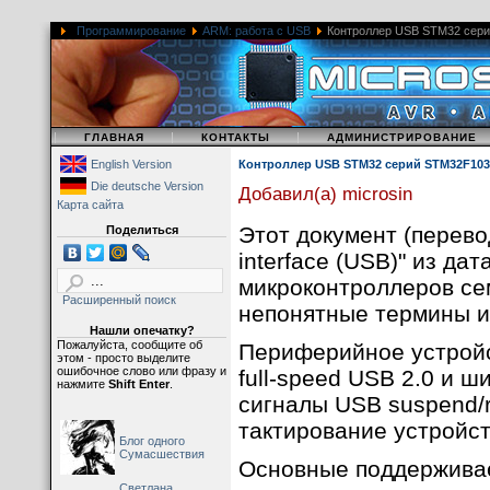
Программирование
ARM: работа с USB
Контроллер USB STM32 сер
|
|
|
ГЛАВНАЯ
КОНТАКТЫ
АДМИНИСТРИРОВАНИЕ
English Version
Контроллер USB STM32 серий STM32F103
Die deutsche Version
Добавил(а) microsin
Карта сайта
Этот документ (перевод 
Поделиться
interface (USB)" из да
микроконтроллеров се
Расширенный поиск
непонятные термины и 
Нашли опечатку?
Пожалуйста, сообщите об
Периферийное устрой
этом - просто выделите
ошибочное слово или фразу и
full-speed USB 2.0 и 
нажмите
Shift Enter
.
сигналы USB suspend/
тактирование устройс
Блог одного
Сумасшествия
Основные поддержива
Светлана,