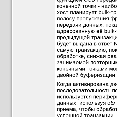
конечной точки - наиб
хост планирует bulk-т
полосу пропускания ф
передачи данных, пок
адресованную её bulk
предыдущей транзакцие
будет выдана в ответ 
самую транзакцию, пок
обработке, снижая реа
занимаемой повторными
конечными точками мо
двойной буферизации.
Когда активирована д
последовательность п
используется перифер
данных, используя обл
приема, чтобы обрабо
успешной транзакции,