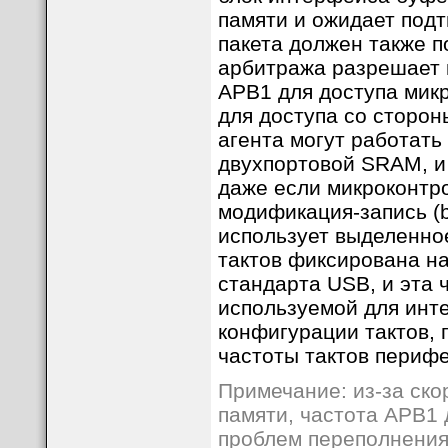
памяти и ожидает подт
пакета должен также п
арбитража разрешает 
APB1 для доступа мик
для доступа со сторо
агента могут работать 
двухпортовой SRAM, и
даже если микроконтр
модификация-запись (b
использует выделенно
тактов фиксирована на
стандарта USB, и эта 
используемой для инт
конфигурации тактов, 
частоты тактов периф
Примечание: из-за ск
памяти, частота APB1
проблем переполнения/