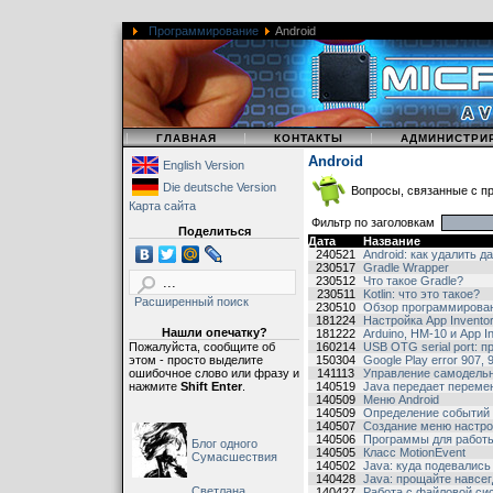
Программирование
Android
|
|
|
ГЛАВНАЯ
КОНТАКТЫ
АДМИНИСТРИ
Android
English Version
Die deutsche Version
Вопросы, связанные с п
Карта сайта
Фильтр по заголовкам
Поделиться
Дата
Название
240521
Android: как удалить 
230517
Gradle Wrapper
230512
Что такое Gradle?
230511
Kotlin: что это такое?
Расширенный поиск
230510
Обзор программирован
181224
Настройка App Invento
Нашли опечатку?
181222
Arduino, HM-10 и App In
Пожалуйста, сообщите об
160214
USB OTG serial port: 
этом - просто выделите
150304
Google Play error 907, 
ошибочное слово или фразу и
141113
Управление самодельны
нажмите
Shift Enter
.
140519
Java передает перемен
140509
Меню Android
140509
Определение событий 
140507
Создание меню настр
140506
Программы для работ
Блог одного
140505
Класс MotionEvent
Сумасшествия
140502
Java: куда подевались
140428
Java: прощайте навсег
Светлана,
140427
Работа с файловой си