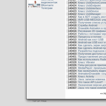
видеомонтаж
140424
Класс UsbDeviceConne
ВКонтакте
140424
Класс UsbEndpoint
Телеграм
140423
Класс UsbInterface
140423
Класс UsbDevice
140422
Класс UsbManager
140422
Как в ADT создать ин
140421
AVR-USB-MEGA16: упра
140420
Получение списка устр
140418
Службы Android
140416
Drawable Animation в п
140416
Рисование 2D графики
140414
Работа с потоками че
140413
Процессы и потоки
140410
Android как хост USB
140409
Android как USB хост 
140404
Как сделать экран загр
140404
Как сделать Android-
140403
Разработка подсказок 
140403
Получение доступа к 
140401
Предоставление ресур
140328
Как использовать Radi
140328
Класс Vibrator
140326
Типы ресурсов прилож
140324
MediaPlayer: проигрыв
140324
Как захватывать видео
140324
AnimationDrawable: со
140320
Класс Activity
140315
Java: записки новичка
140310
Что такое API Level?
140310
Назначение версии дл
140307
Java: что такое extends
<<
Н