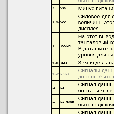
быть подключ
Минус питания
2
VSS
Силовое для с
величины это
3, 29
VCC
дисплея.
На этот выво
танталовый к
4
VCOMH
В даташите н
уровня для с
Земля для ан
5, 28
VLSS
Сигналы данн
6..10
D7..D3
должны быть 
Сигнал данны
11
D2
болтаться в в
Сигнал данны
12
D1 (MOSI)
быть подключ
Сигнал данны