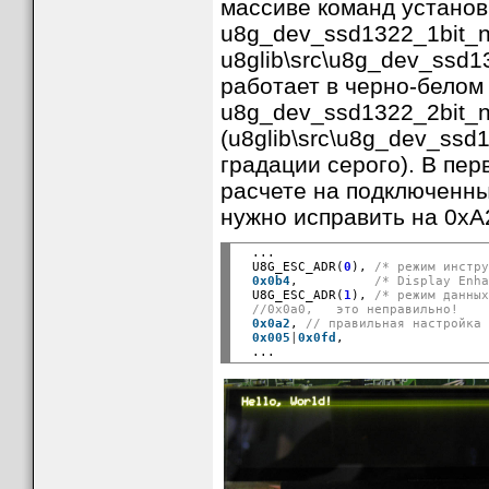
массиве команд устано
u8g_dev_ssd1322_1bit_nh
u8glib\src\u8g_dev_ssd1
работает в черно-белом
u8g_dev_ssd1322_2bit_n
(u8glib\src\u8g_dev_ssd
градации серого). В пе
расчете на подключенны
нужно исправить на 0xA
  ...

  U8G_ESC_ADR(
0
), 
/* режим инстр
0x0b4
,          
/* Display Enh
  U8G_ESC_ADR(
1
), 
/* режим данны
//0x0a0,   это неправильно!
0x0a2
, 
// правильная настройка
0x005
|
0x0fd
,
