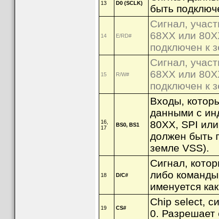
13
D0 (SCLK)
быть подключе
Сигнал, учас
68XX или 80XX
14
E/RD#
подключен к з
Сигнал, учас
68XX или 80XX
15
R/W#
подключен к з
Входы, котор
данными с ин
16,
80XX, SPI или
BS0, BS1
17
должен быть п
земле VSS).
Сигнал, котор
либо команды 
18
D/C#
именуется как
Chip select, 
19
CS#
0. Разрешает