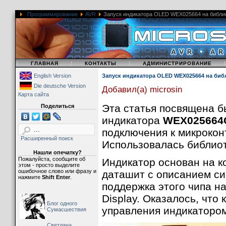
Программирование
AVR
Запуск индикатора OLED WEX025664 на библиот
|
|
|
ГЛАВНАЯ
КОНТАКТЫ
АДМИНИСТРИРОВАНИЕ
English Version
Запуск индикатора OLED WEX025664 на библ
Die deutsche Version
Добавил(а) microsin
Карта сайта
Эта статья посвящена б
Поделиться
индикатора
WEX025664
подключения к микроко
Расширенный поиск
Использовалась библио
Нашли опечатку?
Пожалуйста, сообщите об
Индикатор основан на 
этом - просто выделите
ошибочное слово или фразу и
даташит с описанием сис
нажмите
Shift Enter
.
поддержка этого чипа н
Display. Оказалось, что
Блог одного
управления индикатор
Сумасшествия
Светлана,