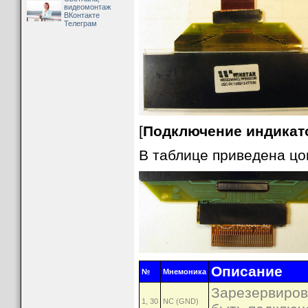
видеомонтаж
ВКонтакте
Телеграм
[
Подключение индикат
В таблице приведена цо
Описание
№
Мнемоника
Зарезервиров
1, 30
NC (GND)