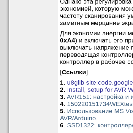
Однако эта регулировка
экономией, которую мож
частоту сканирования у
заметным мерцание экр
Для экономии энергии м
0xA4
) и включать его п
выключать напряжение п
переводящая контроллер
контроллер в рабочее с
[
Ссылки
]
1
.
u8glib site:code.googl
2
.
Install, setup for AVR 
3
.
AVR151: настройка и 
4
.
150220151734WEXtest
5
.
Использование MS Vis
AVR/Arduino
.
6
.
SSD1322: контроллер