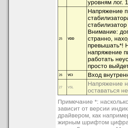
уровням лог. 
                 PN(
1
, _CS),

                 PN(
1
, DC),

Напряжение п
                 U8G_PIN_NONE);

}
стабилизатор
int
main
(
void
)

стабилизатор 
{

   SetupHardware();

Внимание: до
   InitOLED();

for
 (;;)

странно, нахо
25
VDD
   {

превышать*! 
      draw();

      u8g_FirstPage(
&
u8g);

напряжение пи
do
      {

работать неус
         draw();

      } 
while
 ( u8g_NextPage(
&
u
просто выйдет
      u8g_Delay(
100
);

   }

Вход внутрен
26
VCI
Пример вывода текста "
Напряжение н
27
VSL
u8glib\examples\hello_
оставаться н
этот код был рассчита
Примечание *: насколько
его на микроконтролле
зависит от версии инди
makefile и поправив к
драйвером, как напри
Пояснения к коду:
жирным шрифтом цифра 
Ссылка на домашнюю с
1
. Инициализация инди