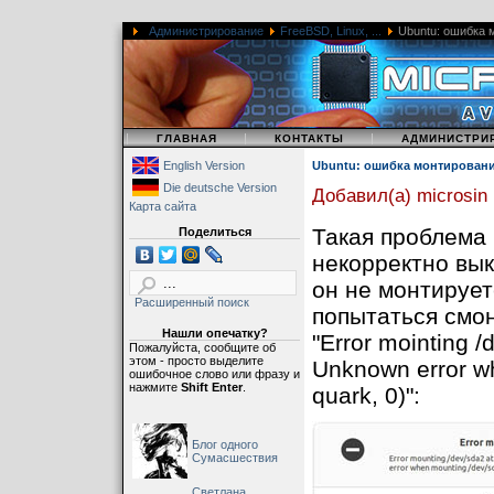
Администрирование
FreeBSD, Linux, ...
Ubuntu: ошибка м
|
|
|
ГЛАВНАЯ
КОНТАКТЫ
АДМИНИСТРИ
English Version
Ubuntu: ошибка монтирования 
Die deutsche Version
Добавил(а) microsin
Карта сайта
Такая проблема 
Поделиться
некорректно вы
он не монтирует
Расширенный поиск
попытаться смон
Нашли опечатку?
"Error mointing 
Пожалуйста, сообщите об
этом - просто выделите
Unknown error wh
ошибочное слово или фразу и
нажмите
Shift Enter
.
quark, 0)":
Блог одного
Сумасшествия
Светлана,