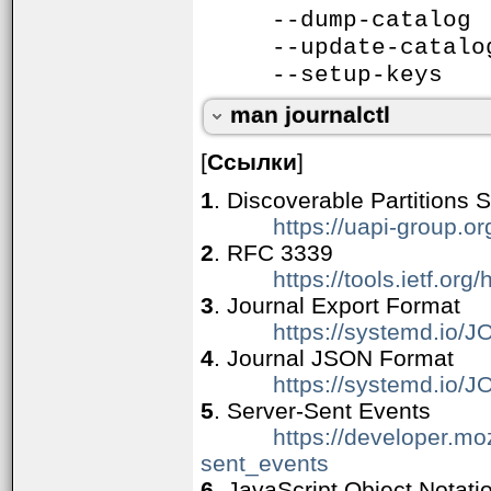
       Покажет в реальном времени вы
--dump-cat
           journalctl -f -u apache
--update-ca
СМ. ТАКЖЕ

       systemd(1), systemd-cat(1), 
--setup-
       journald.conf(5), systemd.tim
systemd 255                         
man journalctl
[
Ссылки
]
1
. Discoverable Partitions S
https://uapi-group.or
2
. RFC 3339
https://tools.ietf.org
3
. Journal Export Format
https://systemd.io
4
. Journal JSON Format
https://systemd.i
5
. Server-Sent Events
https://developer.mo
sent_events
6
. JavaScript Object Notat