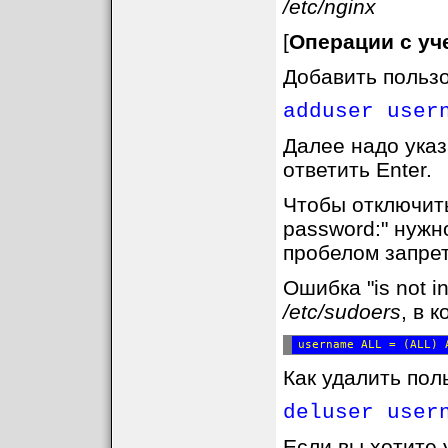
/etc/nginx
[
Операции с уч
Добавить пользо
adduser user
Далее надо указ
ответить Enter.
Чтобы отключить
password:" нужн
пробелом запрети
Ошибка "is not i
/etc/sudoers
, в 
Как удалить пол
deluser user
Если вы хотите 