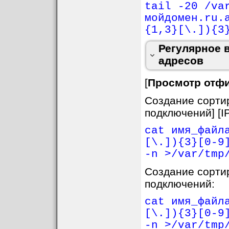
tail -20 /va
мойдомен.ru.
"(25[0-5]|2[0-4][
{1,3}[\.]){3
[01]?[0-9][0-9]?)
Регулярное 
(25[0-5]|2[0-4][0
адресов
[
Просмотр отфи
Создание сортир
подключений] [IP
cat имя_файл
[\.]){3}[0-9
-n >/var/tmp
Создание сортир
подключений:
cat имя_файл
[\.]){3}[0-9
-n >/var/tmp