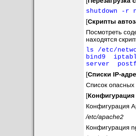
[
Перезагрузка 
shutdown -r 
[
Скрипты автоз
Посмотреть сод
находятся скрип
ls /etc/netw
bind9 iptab
server post
[
Списки IP-адр
Список опасных д
[
Конфигурация 
Конфигурация A
/etc/apache2
Конфигурация ng