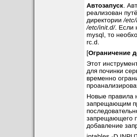
Автозапуск
. Ав
реализован путё
директории
/etc/
/etc/init.d/
. Если
mysql, то необх
rc.d.
[
Ограничение до
Этот инструмент
для починки сер
временно ограни
проанализироват
Новые правила 
запрещающим пр
последовательн
запрещающего п
добавление запр
iptables -D INPU