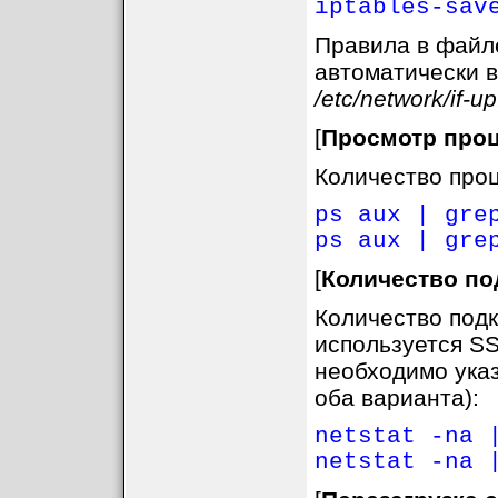
iptables-sav
Правила в фай
автоматически в
/etc/network/if-up
[
Просмотр про
Количество проц
ps aux | gre
ps aux | gre
[
Количество п
Количество подк
используется SS
необходимо указ
оба варианта):
netstat -na 
netstat -na 