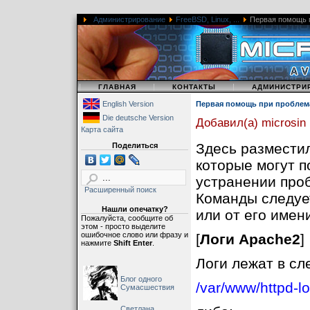
Администрирование
FreeBSD, Linux, ...
Первая помощь п
|
|
|
ГЛАВНАЯ
КОНТАКТЫ
АДМИНИСТРИ
English Version
Первая помощь при проблема
Die deutsche Version
Добавил(а) microsin
Карта сайта
Здесь разместил
Поделиться
которые могут п
устранении проб
Расширенный поиск
Команды следует
Нашли опечатку?
или от его имен
Пожалуйста, сообщите об
этом - просто выделите
ошибочное слово или фразу и
[
Логи Apache2
]
нажмите
Shift Enter
.
Логи лежат в сл
Блог одного
/var/www/httpd-lo
Сумасшествия
Светлана,