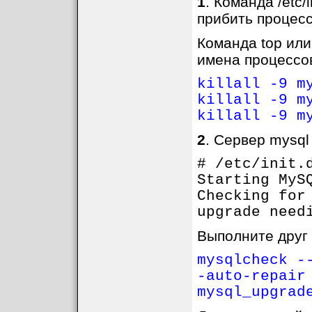
1
. Команда /etc/
прибить процес
Команда top или 
имена процессо
killall -9 m
killall -9 m
killall -9 m
2
. Сервер mysql
# /etc/init.
Starting MyS
Checking for
upgrade need
Выполните друг 
mysqlcheck -
-auto-repair
mysql_upgrad