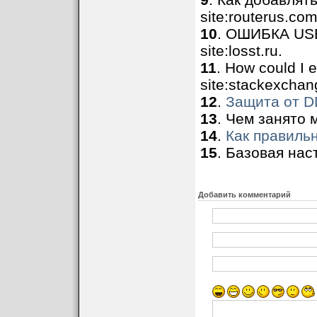
site:routerus.com
10
. ОШИБКА US
site:losst.ru.
11
. How could I 
site:stackexcha
12
.
Защита от D
13
. Чем занято м
14
.
Как правильн
15
. Базовая наст
Добавить комментарий