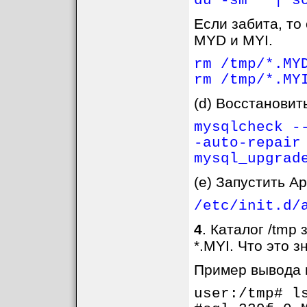
du -sm * | s
Если забита, то
MYD и MYI.
rm /tmp/*.MY
rm /tmp/*.MY
(d) Восстановит
mysqlcheck -
-auto-repair
mysql_upgrad
(e) Запустить A
/etc/init.d/
4
. Каталог /tmp
*.MYI. Что это з
Пример вывода 
user:/tmp# l