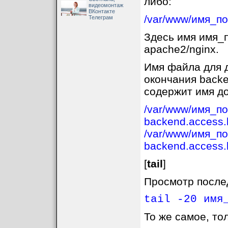
либо:
видеомонтаж
ВКонтакте
/var/www/имя_по
Телеграм
Здесь имя имя_п
apache2/nginx.
Имя файла для д
окончания backe
содержит имя д
/var/www/имя_по
backend.access.
/var/www/имя_по
backend.access.
[
tail
]
Просмотр послед
tail -20 имя
То же самое, то