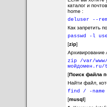
каталог и почто
home :
deluser --re
Как запретить п
passwd -l us
[
zip
]
Архивирование
zip /var/www
мойдомен.ru/
[
Поиск файла п
Найти файл, кот
find / -name
[
musql
]