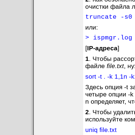
очистки файла 
truncate -s0
или:
> ispmgr.log
[
IP-адреса
]
1
. Чтобы рассор
файле
file.txt
, н
sort -t . -k 1,1n -
Здесь опция -t з
четыре опции -k 
n определяет, ч
2
. Чтобы удалит
используйте ком
uniq file.txt