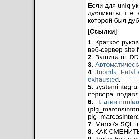
Если для uniq у
дубликаты, т. е.
которой был дуб
[
Ссылки
]
1
. Краткое руко
веб-сервер site:f
2
. Защита от DD
3
.
Автоматическа
4
.
Joomla: Fatal 
exhausted
.
5
. systemintegr
сервера, подавл
6
.
Плагин mmleon
(plg_marcosinter
plg_marcosinterc
7
. Marco's SQL In
8
. КАК СМЕНИТЬ 
9
. Как добавлят