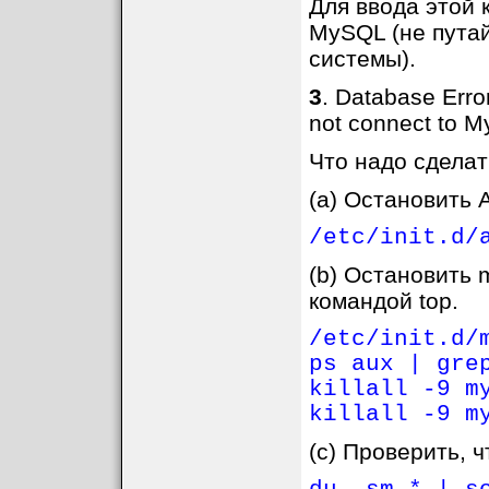
Для ввода этой 
MySQL (не путай
системы).
3
. Database Erro
not connect to 
Что надо сделат
(a) Остановить 
/etc/init.d/
(b) Остановить 
командой top.
/etc/init.d/
ps aux | gre
killall -9 m
killall -9 m
(c) Проверить, ч