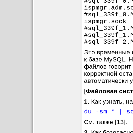
#sql_339f_0
ispmgr.adm.s
#sql_339f_0
ispmgr.sock
#sql_339f_1.
#sql_339f_1.
#sql_339f_2.
Это временные 
к базе MySQL. 
файлов говорит 
корректной ост
автоматически 
[
Файловая сис
1
. Как узнать, 
du -sm * | s
См. также [13].
2
. Как безопасн