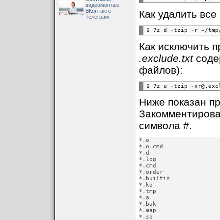
видеомонтаж
ВКонтакте
Как удалить все
Телеграм
Как исключить п
.exclude.txt
соде
файлов):
Ниже показан п
Закомментирован
символа #.
*.o

*.o.cmd

*.d

*.log

*.cmd

*.order

*.builtin

*.ko

*.tmp

*.a

*.bak

*.map

*.so
