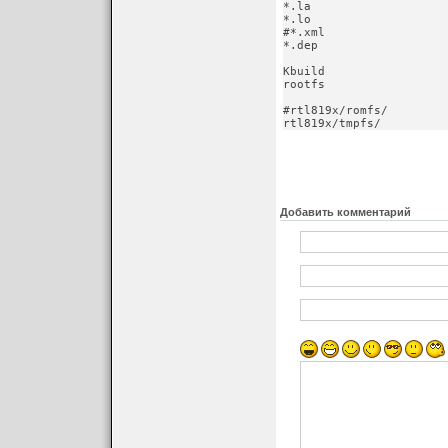
*.la

*.lo

#*.xml

*.dep
Kbuild

rootfs
#rtl819x/romfs/

rtl819x/tmpfs/
Добавить комментарий