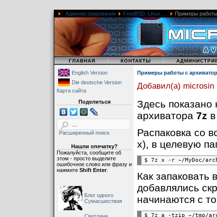
Администрирование
FreeBSD, Linux, ...
Примеры работы 
|
|
|
ГЛАВНАЯ
КОНТАКТЫ
АДМИНИСТРИ
English Version
Примеры работы с архиватор
Die deutsche Version
Добавил(а) microsin
Карта сайта
Здесь показано 
Поделиться
архиватора
7z
в
Распаковка со в
Расширенный поиск
x), в целевую пап
Нашли опечатку?
Пожалуйста, сообщите об
этом - просто выделите
ошибочное слово или фразу и
нажмите
Shift Enter
.
Как запаковать 
добавлялись скр
Блог одного
начинаются с то
Сумасшествия
Светлана,