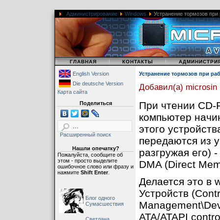
Администрирование
Windows
Устранение тормозов при 
|
|
|
ГЛАВНАЯ
КОНТАКТЫ
АДМИНИСТРИ
English Version
Устранение тормозов при раб
Die deutsche Version
Добавил(а) microsin
Карта сайта
При чтении CD-
Поделиться
компьютер начин
этого устройств
Расширенный поиск
передаются из 
Нашли опечатку?
разгружая его) 
Пожалуйста, сообщите об
этом - просто выделите
DMA (Direct Mem
ошибочное слово или фразу и
нажмите
Shift Enter
.
Делается это в 
Устройств (Contr
Блог одного
Management\Devi
Сумасшествия
ATA/ATAPI contr
Светлана,