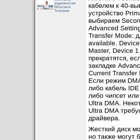
видеомонтаж
кабелем к 40-вы
ВКонтакте
Телеграм
устройство Prima
выбираем Second
Advanced Setti
Transfer Mode: 
available. Devic
Master, Device 1
прекратятся, ес
закладке Advanc
Current Transfe
Если режим DMA 
либо кабель IDE
либо чипсет ил
Ultra DMA. Нек
Ultra DMA треб
драйвера.
Жесткий диск мо
но также могут 