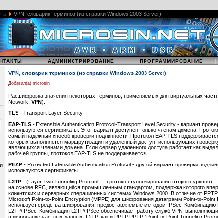
еть
VPN, словарик терминов (из справки Windows 2003 Server)
|
|
НТАКТЫ
АДМИНИСТРИРОВАНИЕ
ПРОГРАММИРОВАНИЕ
VPN, словарик терминов (из справки Windows 2003 Server)
Добавил(а) microsin
Расшифровка значения некоторых терминов, применяемых для виртуальных частных 
Network,
VPN
).
TLS
- Transport Layer Security
EAP-TLS
- Extensible Authentication Protocol-Transport Level Security - вариант про
используются сертификаты. Этот вариант доступен только членам домена. Прото
самый надежный способ проверки подлинности. Протокол EAP-TLS поддерживается 
которых выполняется маршрутизация и удаленный доступ, использующих проверк
являющихся членами домена. Если сервер удаленного доступа работает как выдел
рабочей группы, протокол EAP-TLS не поддерживается.
PEAP
- Protected Extensible Authentication Protocol - другой вариант проверки подли
 и
используются сертификаты
L2TP
- (Layer Two Tunneling Protocol — протокол туннелирования второго уровня) 
на основе RFC, являющийся промышленным стандартом, поддержка которого впер
клиентских и серверных операционных системах Windows 2000. В отличие от PPTP,
Microsoft Point-to-Point Encryption (MPPE) для шифрования датаграмм Point-to-Point 
использует средства шифрования, предоставляемые методом IPSec. Комбинацию 
L2TP/IPSec. Комбинация L2TP/IPSec обеспечивает работу служб VPN, выполняющи
шифрование частных данных. L2TP, как и PPTP PPTP (Point-to-Point Tunneling Proto