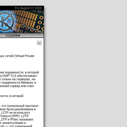
Fri, August 07 2026
|
|
ССЫЛКИ
сетей (Virtual Private
верки подлинности, в которой
кол EAP-TLS обеспечивает
только на серверах, на
у подлинности Windows и
енный сервер или член
нности, в которой
— это туннельный протокол
вые была реализована в
 L2TP не использует
Protocol (PPP). L2TP
L2TP и IPSec называют
х инкапсуляцию и
col) — это туннельный