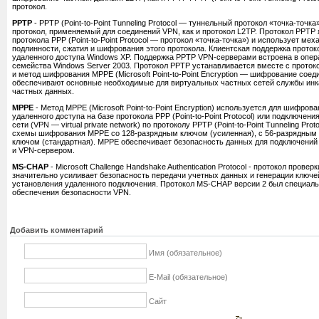
протокол.
PPTP
- PPTP (Point-to-Point Tunneling Protocol — туннельный протокол «точка-точк
протокол, применяемый для соединений VPN, как и протокол L2TP. Протокол PPTP
протокола PPP (Point-to-Point Protocol — протокол «точка-точка») и использует ме
подлинности, сжатия и шифрования этого протокола. Клиентская поддержка проток
удаленного доступа Windows XP. Поддержка PPTP VPN-серверами встроена в опе
семейства Windows Server 2003. Протокол PPTP устанавливается вместе с проток
и метод шифрования MPPE (Microsoft Point-to-Point Encryption — шифрование соед
обеспечивают основные необходимые для виртуальных частных сетей службы ин
частных данных.
MPPE
- Метод MPPE (Microsoft Point-to-Point Encryption) используется для шифро
удаленного доступа на базе протокола PPP (Point-to-Point Protocol) или подключени
сети (VPN — virtual private network) по протоколу PPTP (Point-to-Point Tunneling Pr
схемы шифрования MPPE со 128-разрядным ключом (усиленная), с 56-разрядным 
ключом (стандартная). MPPE обеспечивает безопасность данных для подключени
и VPN-сервером.
MS-CHAP
- Microsoft Challenge Handshake Authentication Protocol - протокол провер
значительно усиливает безопасность передачи учетных данных и генерации ключ
установления удаленного подключения. Протокол MS-CHAP версии 2 был специаль
обеспечения безопасности VPN.
Добавить комментарий
Имя (обязательное)
E-Mail (обязательное)
Сайт