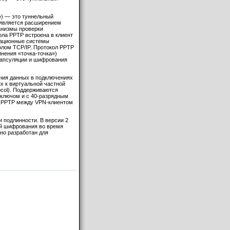
а») — это туннельный
 является расширением
ханизмы проверки
ола PPTP встроена в клиент
рационные системы
олом TCP/IP. Протокол PPTP
инения «точка-точка»)
капсуляции и шифрования
вания данных в подключениях
ях к виртуальной частной
otocol). Поддерживаются
ключом и с 40-разрядным
й PPTP между VPN-клиентом
ки подлинности. В версии 2
ей шифрования во время
но разработан для