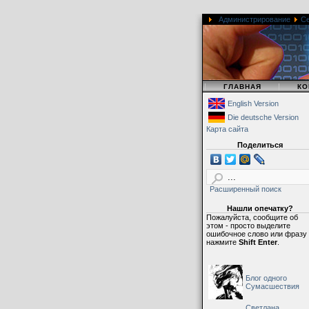
Администрирование
С
|
|
ГЛАВНАЯ
КО
English Version
Die deutsche Version
Карта сайта
Поделиться
Расширенный поиск
Нашли опечатку?
Пожалуйста, сообщите об
этом - просто выделите
ошибочное слово или фразу
нажмите
Shift Enter
.
Блог одного
Сумасшествия
Светлана,