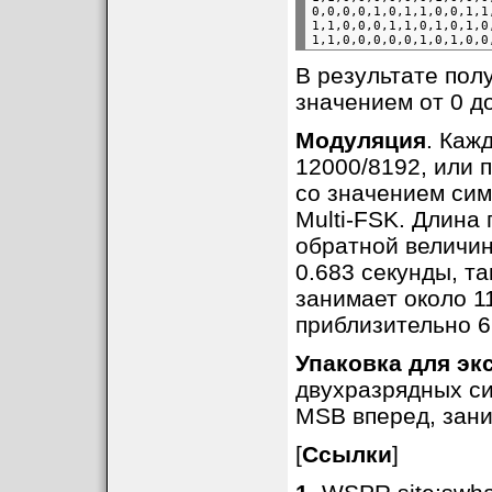
0,0,0,0,1,0,1,1,0,0,1,1
1,1,0,0,0,1,1,0,1,0,1,0
В результате пол
значением от 0 до
Модуляция
. Каж
12000/8192, или п
со значением сим
Multi-FSK. Длина
обратной величин
0.683 секунды, т
занимает около 11
приблизительно 6
Упаковка для эк
двухразрядных си
MSB вперед, зани
[
Ссылки
]