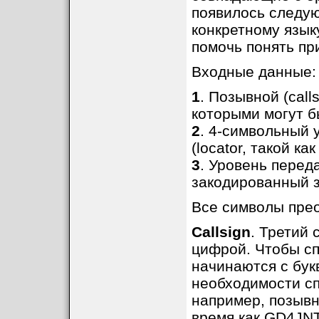
появилось следую
конкретному язык
помочь понять п
Входные данные:
1
. Позывной (call
которыми могут бы
2
. 4-символьный 
(locator, такой как
3
. Уровень перед
закодированный з
Все символы прео
Callsign
. Третий
цифрой. Чтобы сп
начинаются с бук
необходимости сп
например, позывн
время как GD4JNT