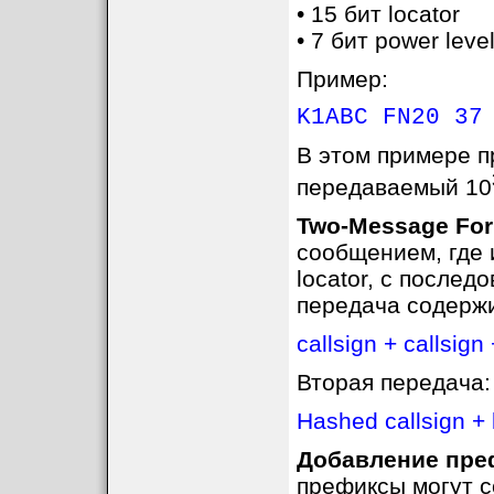
• 15 бит locator
• 7 бит power leve
Пример:
K1ABC FN20 37
В этом примере п
передаваемый 10
Two-Message Fo
сообщением, где 
locator, с после
передача содерж
callsign + callsign
Вторая передача:
Hashed callsign + 
Добавление пре
префиксы могут 