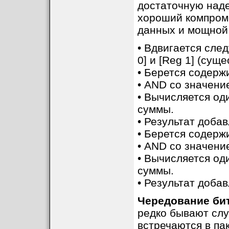
достаточную наде
хороший компром
данных и мощной
• Вдвигается сле
0] и [Reg 1] (су
• Берется содержи
• AND со значени
• Вычисляется од
суммы.
• Результат доба
• Берется содержи
• AND со значени
• Вычисляется од
суммы.
• Результат доба
Чередование би
редко бывают слу
встречаются в па