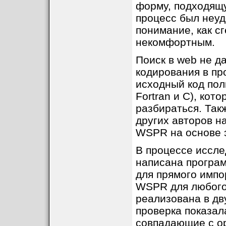
форму, подходящ
процесс был неуд
понимание, как с
некомфортным.
Поиск в web не д
кодирования в пр
исходный код пол
Fortran и C), ко
разбираться. Так
других авторов н
WSPR на основе э
В процессе иссле
написана програ
для прямого импо
WSPR для любого
реализована в дв
проверка показал
совпадающие с о