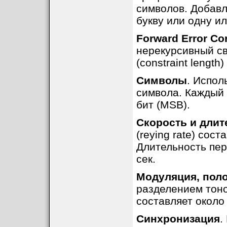
символов. Добав
букву или одну и
Forward Error Co
нерекурсивный св
(constraint length) 
Символы
. Испол
символа. Каждый 
бит (MSB).
Скорость и длит
(reying rate) сост
Длительность пере
сек.
Модуляция, поло
разделением тоно
составляет около 
Синхронизация
.