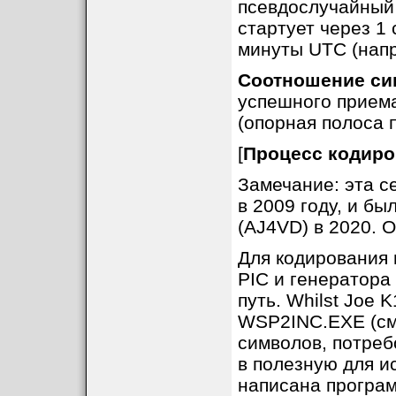
псевдослучайный
стартует через 1
минуты UTC (наприм
Соотношение си
успешного приема
(опорная полоса 
[
Процесс кодир
Замечание: эта с
в 2009 году, и б
(AJ4VD) в 2020. 
Для кодирования
PIC и генератора
путь. Whilst Joe 
WSP2INC.EXE (см.
символов, потре
в полезную для и
написана програм