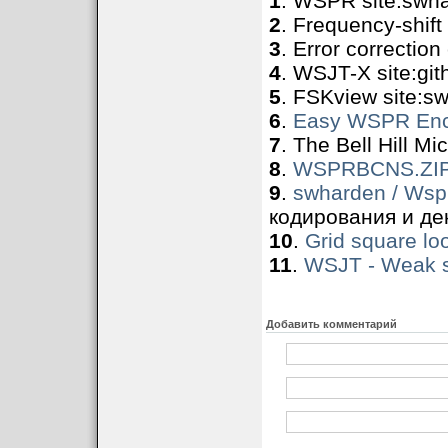
1
. WSPR site:swh
2
. Frequency-shift 
3
. Error correction
4
. WSJT-X site:gi
5
. FSKview site:s
6
.
Easy WSPR Enc
7
. The Bell Hill M
8
.
WSPRBCNS.ZI
9
.
swharden / Wsp
кодирования и де
10
.
Grid square lo
11
.
WSJT - Weak s
Добавить комментарий