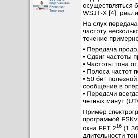
видеомонтаж
осуществляться 
ВКонтакте
Телеграм
WSJT-X [4], реал
На слух передач
частоту нескольк
течение примерно
• Передача продо
• Сдвиг частоты п
• Частоты тона от
• Полоса частот п
• 50 бит полезной
сообщение в опе
• Передачи всегд
четных минут (UT
Пример спектрог
программой FSKvi
16
окна FFT 2
(1.36
длительности тон