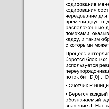
кодирование мен
кодирования сост
чередование для 
времени друг от 
расположенные др
помехами, оказы
кадру, и таким о
с которыми может
Процесс интерлив
берется блок 162 б
используется рев
переупорядочива
поток бит D[0] ..
• Счетчик P иниц
• Берется каждый 
обозначаемый здес
значение J. Наприм