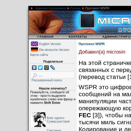
Администрирование
Разное
Протокол WSPR
|
|
|
ГЛАВНАЯ
КОНТАКТЫ
АДМИНИСТРИРО
English Version
Протокол WSPR
Die deutsche Version
Добавил(а) microsin
Карта сайта
На этой страничк
Поделиться
связанных с пер
(перевод статьи [1
Расширенный поиск
WSPR это цифров
Нашли опечатку?
Пожалуйста, сообщите об
сообщений на ма
этом - просто выделите
ошибочное слово или фразу и
манипуляции частот
нажмите
Shift Enter
.
опережающую корре
FEC
[3]), чтобы 
Блог одного
тысячи миль сигн
Сумасшествия
Кодирование и д
Светлана,