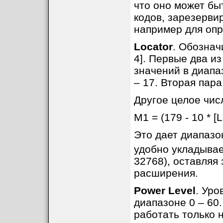
что оно может бы
кодов, зарезерви
например для опр
Locator
. Обозначи
4]. Первые два и
значений в диапаз
– 17. Вторая пара
Другое целое чис
M1 = (179 - 10 * [L
Это дает диапазон
удобно укладывае
32768), оставляя
расширения.
Power Level
. Уро
диапазоне 0 – 60
работать только 