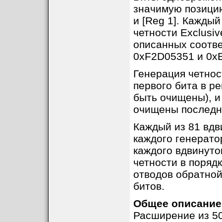
значимую позицию
и [Reg 1]. Каждый
четности Exclusi
описанных соотв
0xF2D05351 и 0x
Генерация четнос
первого бита в р
быть очищены), и
очищены последн
Каждый из 81 вдв
каждого генератор
каждого вдвинуто
четности в поряд
отводов обратной
битов.
Общее описание 
Расширение из 50