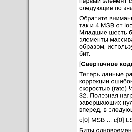
первый элемент c
следующие по зна
Обратите внимание
так и 4 MSB от lo
Младшие шесть би
элементы массива 
образом, использ
бит.
[
Сверточное код
Теперь данные р
коррекции ошибок 
скоростью (rate) 
32. Полезная наг
завершающих нул
вперед, в следую
c[0] MSB ... c[0] LS
Биты одновременн