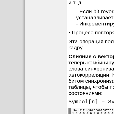
и т. д.
- Если bit-rev
устанавливается
- Инкрементиру
• Процесс повторя
Эта операция пол
кадру.
Слияние с вект
теперь комбиниру
слова синхрониз
автокорреляции. 
битом синхрониза
таблицы, чтобы п
состояниями:
Symbol[n] = S
162 bit Synchronization 
1,1,0,0,0,0,0,0,1,0,0,0