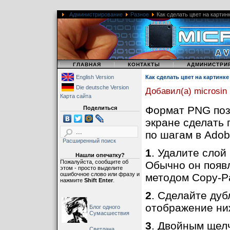
Администрирование
Разное
Как сделать цвет на картин
|
|
|
ГЛАВНАЯ
КОНТАКТЫ
АДМИНИСТРИ
English Version
Как сделать цвет на картинк
Die deutsche Version
Добавил(а) microsin
Карта сайта
Формат PNG поз
Поделиться
экране сделать 
по шагам в Adobe
Расширенный поиск
1
. Удалите слой
Нашли опечатку?
Пожалуйста, сообщите об
Обычно он появл
этом - просто выделите
ошибочное слово или фразу и
методом Copy-Pa
нажмите
Shift Enter
.
2
. Сделайте дуб
отображение ни
Блог одного
Сумасшествия
3
. Двойным щелч
Светлана,