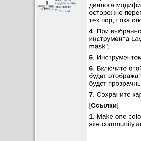
видеомонтаж
диалога модифик
ВКонтакте
Телеграм
осторожно пере
тех пор, пока с
4
. При выбранно
инструмента Lay
mask".
5
. Инструментом
6
. Включите ото
будет отображат
будет прозрачн
7
. Сохраните ка
[
Ссылки
]
1
. Make one colo
site:community.