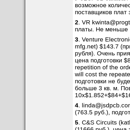
возможное количес
поставщиков плат 
2
. VR kwinta@progt
платы. Не меньше 2
3
. Venture Electro
mfg.net) $143.7 (п
рубля). Очень прия
цена подготовки $8
repetition of the or
will cost the repea
подготовки не буд
больше 3 кв. м. По
10x$1.852+$84+$16
4
. linda@jsdpcb.co
(763.5 руб.), подго
5
. C&S Circuits (k
(11666 руб.), цена 