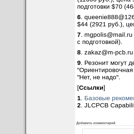
подготовки $70 (464
6
. queenie888@126
$44 (2921 руб.), ц
7
. mgpolis@mail.ru
с подготовкой).
8
. zakaz@m-pcb.ru
9
. Резонит могут д
"Ориентировочная 
"Нет, не надо".
[
Ссылки
]
1
.
Базовые рекоме
2
. JLCPCB Capabilit
Добавить комментарий