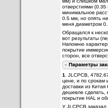
мм) и слишком ма
менеджер, с ним 
Общая толщина платы
отверстиями (0.35
Цвет маски
минимальное расс
Финишное покрытие
0.5 мм, но опять 
Толщина меди
меня диаметром 0.
Краевой позолоченный разъем (G
Обращался к неско
Fingers)
Основной материал платы (core)
вот результаты (п
Панелизация
Напомню характери
Flying Probe Test (электротест)
покрытие иммерсио
Castellated Holes (краевые
металлизированные контакты)
сторон, все отверс
Количество плат, шт.
Время изготовления (JLCPCB)
Параметры зак
1
. JLCPCB, 4782.6
цене, и по срокам 
доставки из Китая
дешевле сделать,
покрытие HAL и об
У JLCPCB заказал 