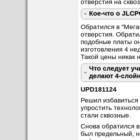
технологию, и ну
заказывать. Вы о
отверстия на сквоз
информации для 
но не вернули, ве
Кое-что о JLC
переписки)".
3
. Если у платы 
Поддержка JLCP
Via), или не дай 
Обратился в "Мега
платежа из банка"
то добавляются с
отверстия. Обратил
отдельный файл с
подобные платы он
Звоню в банк, уз
слоями. CAM-проц
изготовления 4 нед
Поддержка JLCP
трудность тут в 
Такой цены никак 
коллегам, деньги 
сгенерированные
Что следует у
производителю P
Через некоторое 
делают 4-слой
якобы свидетельст
Поддержка JLCPCB
UPD181124
некоторое время с
Решил избавиться 
7
. Переписку вел
упростить техноло
support@jlcpcb.c
стали сквозные.
адресу совсем от
Параметр
Снова обратился в
автомат - по опр
был предельный, н
Количество слоев
читая, что ты им 
Размер платы