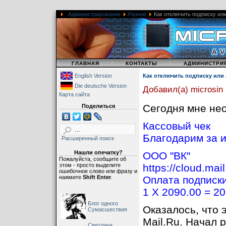
Администрирование
Разное
Как отключить подписку или
|
|
|
ГЛАВНАЯ
КОНТАКТЫ
АДМИНИСТРИ
English Version
Как отключить подписку или 
Die deutsche Version
Добавил(а) microsin
Карта сайта
Сегодня мне не
Поделиться
Кассовый чек
Благодарим за 
Расширенный поиск
Нашли опечатку?
OOO "ВК"
Пожалуйста, сообщите об
этом - просто выделите
https://cloud.mai
ошибочное слово или фразу и
нажмите
Shift Enter
.
Оплата подписки
1 X 2090.00 = 2
Блог одного
Оказалось, что 
Сумасшествия
Mail.Ru. Начал р
Светлана,