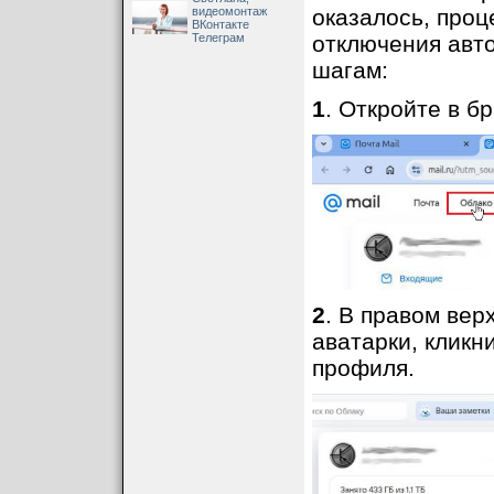
видеомонтаж
оказалось, проц
ВКонтакте
Телеграм
отключения авто
шагам:
1
. Откройте в б
2
. В правом вер
аватарки, кликн
профиля.