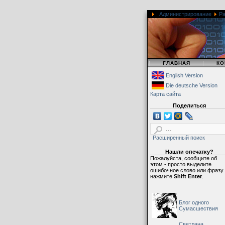
Администрирование
Ра
|
|
ГЛАВНАЯ
КО
English Version
Die deutsche Version
Карта сайта
Поделиться
Расширенный поиск
Нашли опечатку?
Пожалуйста, сообщите об
этом - просто выделите
ошибочное слово или фразу
нажмите
Shift Enter
.
Блог одного
Сумасшествия
Светлана,