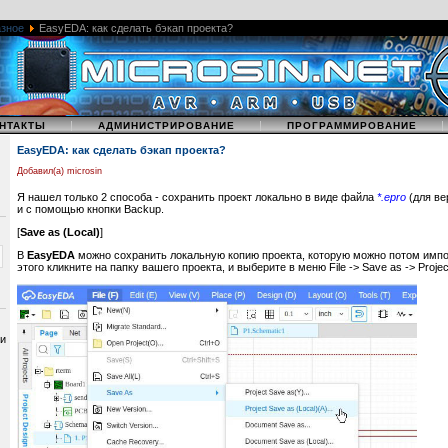
зное
EasyEDA: как сделать бэкап проекта?
|
|
НТАКТЫ
АДМИНИСТРИРОВАНИЕ
ПРОГРАММИРОВАНИЕ
EasyEDA: как сделать бэкап проекта?
Добавил(а) microsin
Я нашел только 2 способа - сохранить проект локально в виде файла
*.epro
(для ве
и с помощью кнопки Backup.
[
Save as (Local)
]
В
EasyEDA
можно сохранить локальную копию проекта, которую можно потом импо
этого кликните на папку вашего проекта, и выберите в меню File -> Save as -> Project
 и