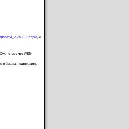
проекта_2025-10-27.epro
, и
EDA, потому что WEB-
для бэкапа, подтвердите.