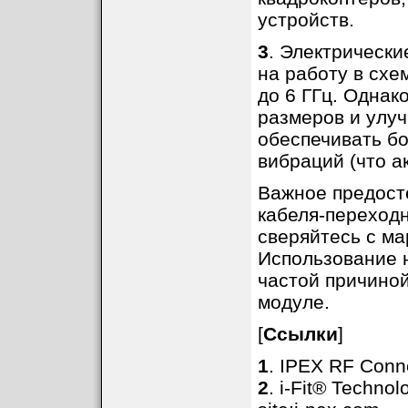
устройств.
3
. Электрическ
на работу в схе
до 6 ГГц. Однак
размеров и улу
обеспечивать б
вибраций (что а
Важное предост
кабеля-переходн
сверяйтесь с ма
Использование 
частой причино
модуле.
[
Ссылки
]
1
. IPEX RF Conne
2
. i-Fit® Techno