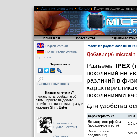
Администрирование
Железо
Различия радиочастотных к
|
|
|
ГЛАВНАЯ
КОНТАКТЫ
АДМИНИСТРИ
English Version
Различия радиочастотных кон
Die deutsche Version
Добавил(а) microsin
Карта сайта
Разъемы
IPEX
(
Поделиться
поколений не я
различий в физи
Расширенный поиск
характеристиках
Нашли опечатку?
поколениями кас
Пожалуйста, сообщите об
этом - просто выделите
ошибочное слово или фразу и
Для удобства ос
нажмите
Shift Enter
.
Характеристика
IPEX 
Диаметр интерфейса
Блог одного
2.0 м
(посадочное место)
Сумасшествия
Высота (после
Менее
соединения)
Светлана,