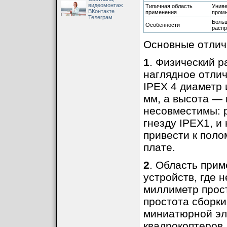
видеомонтаж
Типичная область
Униве
ВКонтакте
применения
пром
Телеграм
Больш
Особенности
распр
Основные отличи
1
. Физический р
наглядное отлич
IPEX 4 диаметр 
мм, а высота — 
несовместимы: 
гнезду IPEX1, и
привести к поло
плате.
2
. Область прим
устройств, где 
миллиметр прос
простота сборки
миниатюрной эле
квадрокоптеров