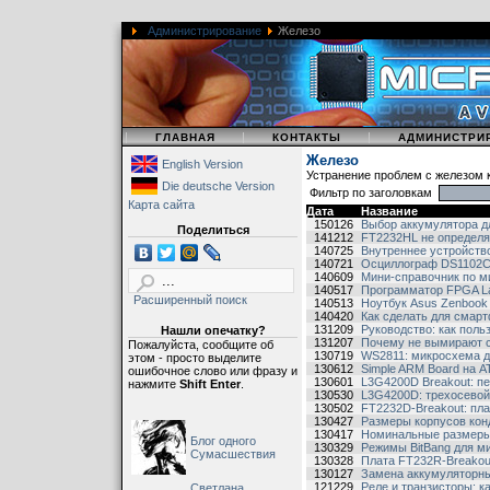
Администрирование
Железо
|
|
|
ГЛАВНАЯ
КОНТАКТЫ
АДМИНИСТРИ
Железо
English Version
Устранение проблем с железом 
Die deutsche Version
Фильтр по заголовкам
Карта сайта
Дата
Название
150126
Выбор аккумулятора 
Поделиться
141212
FT2232HL не определя
140725
Внутреннее устройств
140721
Осциллограф DS1102C, с
140609
Мини-справочник по 
140517
Программатор FPGA La
Расширенный поиск
140513
Ноутбук Asus Zenboo
140420
Как сделать для смар
131209
Руководство: как пол
Нашли опечатку?
131207
Почему не вымирают 
Пожалуйста, сообщите об
130719
WS2811: микросхема 
этом - просто выделите
130612
Simple ARM Board на 
ошибочное слово или фразу и
130601
L3G4200D Breakout: пе
нажмите
Shift Enter
.
130530
L3G4200D: трехосевой
130502
FT2232D-Breakout: пла
130427
Размеры корпусов кон
130417
Номинальные размеры
Блог одного
130329
Режимы BitBang для м
Сумасшествия
130328
Плата FT232R-Breakou
130127
Замена аккумуляторны
121229
Реле и транзисторы: к
Светлана,