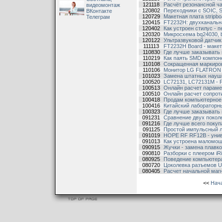
121118
Расчёт резонансной ча
видеомонтаж
120802
Переходники с SOIC, 
ВКонтакте
120729
Макетная плата stripbo
Телеграм
120415
FT2232H: двухканальн
120402
Как устроен стилус - 
120320
Микросхема bq24030, b
120122
Ультразвуковой датчи
111113
FT2232H Board - макет
110830
Где лучше заказывать 
110219
Как паять SMD компон
110108
Сокращенная маркиров
110106
Монитор LG FLATRON L1
101023
Замена штатных наушн
100520
LC72131, LC72131M - 
100513
Онлайн расчет параме
100510
Онлайн расчет сопроти
100418
Продам компьютерное
100416
Китайский лаборатор
100323
Где лучше заказывать 
091231
Сравнение двух поколен
091216
Где лучше всего покуп
091125
Простой импульсный л
091019
HOPE RF RF12B - унив
091013
Как устроена маломощ
090915
Жучки - замена плавко
090810
Разборки с плеером iR
080925
Поведение компьютера
080720
Цоколевка разъемов 
080405
Расчет начальной маг
<<
Нач