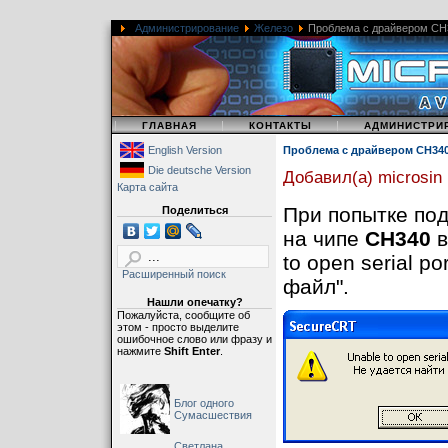
Администрирование
Железо
Проблема с драйвером CH
|
|
|
ГЛАВНАЯ
КОНТАКТЫ
АДМИНИСТРИ
English Version
Проблема с драйвером CH34
Die deutsche Version
Добавил(а) microsin
Карта сайта
При попытке по
Поделиться
на чипе
CH340
в
to open serial 
Расширенный поиск
файл".
Нашли опечатку?
Пожалуйста, сообщите об
этом - просто выделите
ошибочное слово или фразу и
нажмите
Shift Enter
.
Блог одного
Сумасшествия
Светлана,